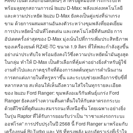
Revo เป็นตัวเลือกอันดับต้นๆ สำหรับผู้ที่มองหารถกระบะที่
พร้อมลุยทุกสถานการณ์ Isuzu D-Max: พลังแห่งเทคโนโลยี
และความประหยัด Isuzu D-Max ยังคงเป็นคู่แข่งที่น่าเกรง
ขาม ด้วยการผสมผสานอันลงตัวระหว่างขุมพลังที่ยอดเยี่ยม
การประหยัดน้ำมันที่โดดเด่น และเทคโนโลยีที่ทันสมัย การ
อัปเดตครั้งล่าสุดของ D-Max มุ่งเน้นไปที่การเพิ่มประสิทธิภาพ
ของเครื่องยนต์ RZ4E-TC ขนาด 1.9 ลิตร ที่ให้พละกำลังสูงขึ้น
อย่างน่าประทับใจ พร้อมยังคงไว้ซึ่งความประหยัดน้ำมันสูงสุด
ในกลุ่ม ทำให้ D-Max เป็นตัวเลือกที่คุ้มค่าอย่างยิ่งสำหรับผู้ใช้
งานทั่วไปและภาคธุรกิจที่ต้องการลดต้นทุนการดำเนินงาน
การตกแต่งภายในที่หรูหราขึ้น และระบบช่วยเหลือการขับขี่ที่
หลากหลาย สะท้อนให้เห็นถึงความใส่ใจในทุกรายละเอียด
ของ Isuzu Ford Ranger: ขุมพลังอเมริกันพันธุ์แกร่ง Ford
Ranger ยังคงสร้างความตื่นตาตื่นใจให้กับตลาดรถกระบะ
ด้วยดีไซน์ที่ดุดันและสมรรถนะที่เหนือชั้น โดยเฉพาะอย่างยิ่ง
ในรุ่น Raptor ที่ได้รับการยอมรับว่าเป็น “ราชาแห่งรถกระบะ
ออฟโรด” การปรับปรุงในปี 2568 นี้ Ford Ranger มาพร้อมกับ
เครื่องยนต์ Bi-Turbo และ V6 ที่ทรงพลัง มอบอัตราเร่งที่เร้าใจ