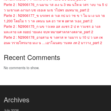
Parte 2 : N2906176_ก นมาม าส งเง น 3 หม นให ผ วสร างบ าน 5 ป
ว นเขาแต งงานก บช เธอเด นเข าไปพร อมทนาย_part 2
Parte 2 : N2906177_ข บรถหร ด าเด กป มว าข ข า ไม ม เง นจ าย
1,200 โดยไม ร ว าล งคนน นค อว าท พ อตาต วเอง_part 2
Parte 2 : N2906175_ก นข าวเหล อส งแชร 2 ป ท าวแชร อ างล
มละลาย แต ถอยป ายแดง จบท หมายศาลกลางตลาด_part 2
Parte 2 : N2906178_อายสาม ช างทาส ห ามมาร บ 10 ป ว นท เพ
อนผ วรวยโทรมาย มเง น …เอาโฉนดบ านหล งท 2 มาวาง_part 2
Recent Comments
No comments to show.
Archives
July 2026