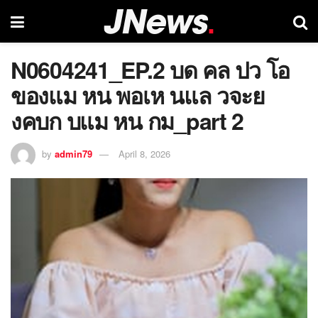
N0604241_EP.2 บด คล ปว โอ
ของแม หน พอเห นแล วจะย
งคบก บแม หน กม_part 2
by
admin79
April 8, 2026