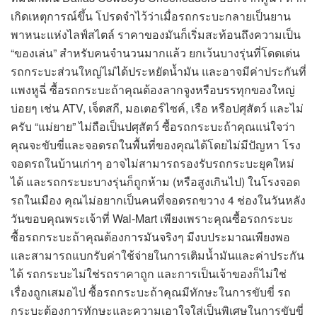
เกิดเหตุการณ์ขึ้น โปรดจำไว้ว่าเมื่อรถกระบะกลายเป็นยาน
พาหนะแห่งไลฟ์สไตล์ ราคาของมันก็เริ่มสะท้อนถึงความเป็น
“ของเล่น” สำหรับคนจำนวนมากแล้ว ยกเว้นบางรุ่นที่โดดเด่น
รถกระบะส่วนใหญ่ไม่ได้ประหยัดน้ำมัน และอาจมีค่าประกันที่
แพงหูฉี่ ซื้อรถกระบะถ้าคุณต้องลากจูงหรือบรรทุกของใหญ่
บ่อยๆ เช่น ATV, เจ็ตสกี, มอเตอร์ไซค์, เรือ หรือปศุสัตว์ และไม่
ครับ “แม่ยาย” ไม่ถือเป็นปศุสัตว์ ซื้อรถกระบะถ้าคุณแน่ใจว่า
คุณจะขับขี่และจอดรถในพื้นที่ของคุณได้โดยไม่มีปัญหา โรง
จอดรถในบ้านเก่าๆ อาจไม่สามารถรองรับรถกระบะยุคใหม่
ได้ และรถกระบะบางรุ่นก็ถูกห้าม (หรือสูงเกินไป) ในโรงจอด
รถในเมือง คุณไม่อยากเป็นคนที่จอดรถขวาง 4 ช่องในวันหลัง
วันขอบคุณพระเจ้าที่ Wal-Mart เพียงเพราะคุณซื้อรถกระบะ
ซื้อรถกระบะถ้าคุณต้องการมันจริงๆ มีงบประมาณเพียงพอ
และสามารถแบกรับค่าใช้จ่ายในการเติมน้ำมันและค่าประกัน
ได้ รถกระบะไม่ใช่รถราคาถูก และการเป็นเจ้าของก็ไม่ใช่
เรื่องถูกเสมอไป ซื้อรถกระบะถ้าคุณมีทักษะในการขับขี่ รถ
กระบะต้องการทักษะและความเอาใจใส่เป็นพิเศษในการขับขี่