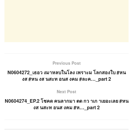
Previous Post
N0604272_เธอว งมาหลบในโลง เพราะม โลกสองใบ #หน
งส #หน งส นสะท อนส งคม #ละค…_part 2
Next Post
N0604274_EP.2 โชคด คนลากมา ตด กว าเก าเยอะเลย #หน
งส นสะท อนส งคม #ห…_part 2