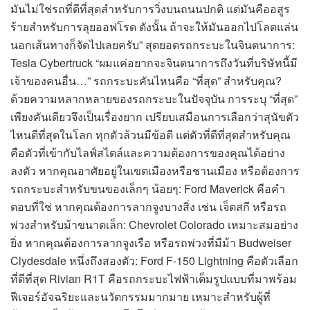
มันไม่ใช่รถที่ดีที่สุดสำหรับการวิ่งบนถนนปกติ แต่มันคืออสูร
ร้ายสำหรับการลุยออฟโรด ดังนั้น ถ้าจะให้มันออกไปโลดแล่น
นอกเส้นทางก็จัดไปเลยครับ” สุดยอดรถกระบะในจินตนาการ:
Tesla Cybertruck “ผมแค่อยากจะจินตนาการถึงวันที่บริษัทนี้มี
เจ้าของคนอื่น…” รถกระบะคันไหนคือ “ที่สุด” สำหรับคุณ?
ด้วยความหลากหลายของรถกระบะในปัจจุบัน การระบุ “ที่สุด”
เพียงคันเดียวจึงเป็นเรื่องยาก เปรียบเสมือนการเลือกว่าสุนัขตัว
ไหนดีที่สุดในโลก ทุกตัวล้วนมีข้อดี แต่ตัวที่ดีที่สุดสำหรับคุณ
คือตัวที่เข้ากับไลฟ์สไตล์และความต้องการของคุณได้อย่าง
ลงตัว หากคุณอาศัยอยู่ในเขตเมืองหรือชานเมือง หรือต้องการ
รถกระบะสำหรับขนของเล็กๆ น้อยๆ: Ford Maverick คือคำ
ตอบที่ใช่ หากคุณต้องการลากจูงบางสิ่ง เช่น เจ็ตสกี หรือรถ
พ่วงสำหรับม้าขนาดเล็ก: Chevrolet Colorado เหมาะสมอย่าง
ยิ่ง หากคุณต้องการลากจูงเรือ หรือรถพ่วงที่มีม้า Budweiser
Clydesdale หนึ่งถึงสองตัว: Ford F-150 Lightning คือตัวเลือก
ที่ดีที่สุด Rivian R1T คือรถกระบะไฟฟ้าเต็มรูปแบบที่มาพร้อม
ฟีเจอร์อัจฉริยะและนวัตกรรมมากมาย เหมาะสำหรับผู้ที่