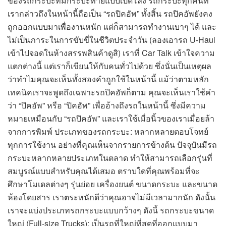
ของรถกระบะที่มีกระบะท้ายแบบเปิดโล่ง รถกระบะทุกคันที่
เรากล่าวถึงในหน้านี้ถือเป็น “รถปิคอัพ” ทั้งสิ้น รถปิคอัพยังคง
ถูกออกแบบมาเพื่องานหนัก แต่ก็สามารถทำงานเบาๆ ได้ และ
ไม่เป็นภาระในการขับขี่ในชีวิตประจำวัน (ลองเอารถ U-Haul
เข้าไปจอดในห้างสรรพสินค้าดูสิ) เราที่ Car Talk เข้าใจความ
แตกต่างนี้ แต่เราก็เขียนให้กับคนทั่วไปด้วย ซึ่งนั่นเป็นเหตุผล
ว่าทำไมคุณจะเห็นทั้งสองคำถูกใช้ในหน้านี้ แม้ว่าตามหลัก
เทคนิคเราจะพูดถึงเฉพาะรถปิคอัพก็ตาม คุณจะเห็นเราใช้คำ
ว่า “ปิคอัพ” หรือ “ปิคอัพ” เพื่ออ้างถึงรถในหน้านี้ ซึ่งมีความ
หมายเหมือนกับ “รถปิคอัพ” และเราใช้เมื่อนิ้วของเราเมื่อยล้า
จากการพิมพ์ ประเภทของรถกระบะ: หลากหลายตอบโจทย์
ทุกการใช้งาน อย่างที่คุณเห็นจากรายการข้างต้น ปัจจุบันมีรถ
กระบะหลากหลายประเภทในตลาด ทำให้สามารถเลือกรุ่นที่
สมบูรณ์แบบสำหรับคุณได้เสมอ ตราบใดที่คุณพร้อมที่จะ
ศึกษาโมเดลต่างๆ รุ่นย่อย เครื่องยนต์ ขนาดกระบะ และขนาด
ห้องโดยสาร เราตระหนักดีว่าคุณอาจไม่มีเวลามากนัก ดังนั้น
เราจะแบ่งประเภทรถกระบะแบบกว้างๆ ดังนี้ รถกระบะขนาด
ใหญ่ (Full-size Trucks): เป็นรถที่ใหญ่ที่สุดที่ออกแบบมา