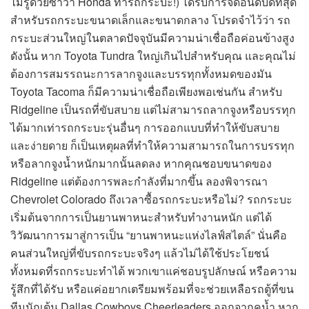
ไม่รู้ด้วยซ้ำว่า Honda ทำรถกระบะ!) ได้รับการจัดอันดับดีที่สุด
สำหรับรถกระบะขนาดเล็กและขนาดกลาง โปรดจำไว้ว่า รถ
กระบะส่วนใหญ่ในตลาดปัจจุบันมีความน่าเชื่อถือค่อนข้างสูง
ดังนั้น หาก Toyota Tundra ใหญ่เกินไปสำหรับคุณ และคุณไม่
ต้องการสมรรถนะการลากจูงและบรรทุกทั้งหมดของมัน
Toyota Tacoma ก็มีความน่าเชื่อถือเพียงพอเช่นกัน สำหรับ
Ridgeline เป็นรถที่ขับสบาย แต่ไม่สามารถลากจูงหรือบรรทุก
ได้มากเท่ารถกระบะรุ่นอื่นๆ การออกแบบที่ทำให้ขับสบาย
และง่ายดาย ก็เป็นเหตุผลที่ทำให้ความสามารถในการบรรทุก
หรือลากจูงน้ำหนักมากนั้นลดลง หากคุณชอบขนาดของ
Ridgeline แต่ต้องการพละกำลังที่มากขึ้น ลองพิจารณา
Chevrolet Colorado ถึงเวลาซื้อรถกระบะหรือไม่? รถกระบะ
เริ่มต้นจากการเป็นยานพาหนะสำหรับทำงานหนัก แต่ได้
วิวัฒนาการมาสู่การเป็น “ยานพาหนะแห่งไลฟ์สไตล์” นั่นคือ
คนส่วนใหญ่ที่ขับรถกระบะจริงๆ แล้วไม่ได้ใช้ประโยชน์
ทั้งหมดที่รถกระบะทำได้ พวกเขาแค่ชอบรูปลักษณ์ หรือความ
รู้สึกที่ได้รับ หรือแค่อยากเตรียมพร้อมที่จะช่วยเหลือรถตู้ที่ขน
ทีมนักเต้น Dallas Cowboys Cheerleaders ออกจากคูน้ำ หาก