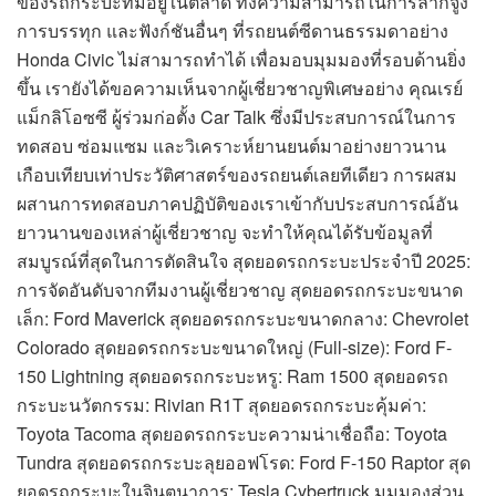
ของรถกระบะที่มีอยู่ในตลาด ทั้งความสามารถในการลากจูง
การบรรทุก และฟังก์ชันอื่นๆ ที่รถยนต์ซีดานธรรมดาอย่าง
Honda Civic ไม่สามารถทำได้ เพื่อมอบมุมมองที่รอบด้านยิ่ง
ขึ้น เรายังได้ขอความเห็นจากผู้เชี่ยวชาญพิเศษอย่าง คุณเรย์
แม็กลิโอซซี ผู้ร่วมก่อตั้ง Car Talk ซึ่งมีประสบการณ์ในการ
ทดสอบ ซ่อมแซม และวิเคราะห์ยานยนต์มาอย่างยาวนาน
เกือบเทียบเท่าประวัติศาสตร์ของรถยนต์เลยทีเดียว การผสม
ผสานการทดสอบภาคปฏิบัติของเราเข้ากับประสบการณ์อัน
ยาวนานของเหล่าผู้เชี่ยวชาญ จะทำให้คุณได้รับข้อมูลที่
สมบูรณ์ที่สุดในการตัดสินใจ สุดยอดรถกระบะประจำปี 2025:
การจัดอันดับจากทีมงานผู้เชี่ยวชาญ สุดยอดรถกระบะขนาด
เล็ก: Ford Maverick สุดยอดรถกระบะขนาดกลาง: Chevrolet
Colorado สุดยอดรถกระบะขนาดใหญ่ (Full-size): Ford F-
150 Lightning สุดยอดรถกระบะหรู: Ram 1500 สุดยอดรถ
กระบะนวัตกรรม: Rivian R1T สุดยอดรถกระบะคุ้มค่า:
Toyota Tacoma สุดยอดรถกระบะความน่าเชื่อถือ: Toyota
Tundra สุดยอดรถกระบะลุยออฟโรด: Ford F-150 Raptor สุด
ยอดรถกระบะในจินตนาการ: Tesla Cybertruck มุมมองส่วน