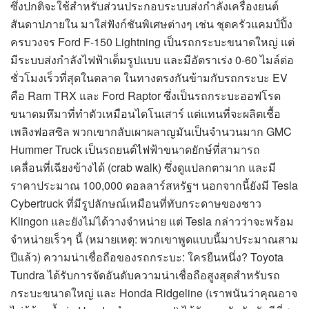
ซึ่งปกติจะใช้สำหรับส่วนประกอบระบบส่งกำลังเครื่องยนต์
สันดาปภายใน มาใส่ฟังก์ชันพิเศษต่างๆ เช่น ชุดครัวแคมป์ปิ้ง
ครบวงจร Ford F-150 Lightning เป็นรถกระบะขนาดใหญ่ แต่
มีระบบส่งกำลังไฟฟ้าเต็มรูปแบบ และมีอัตราเร่ง 0-60 ไมล์ต่อ
ชั่วโมงเร็วที่สุดในตลาด ในทางตรงกันข้ามกับรถกระบะ EV
คือ Ram TRX และ Ford Raptor ซึ่งเป็นรถกระบะออฟโรด
ขนาดมหึมาที่ทำตัวเหมือนไดโนเสาร์ แต่แทนที่จะผลิตเชื้อ
เพลิงฟอสซิล พวกเขากลับเผาผลาญมันเป็นจำนวนมาก GMC
Hummer Truck เป็นรถยนต์ไฟฟ้าขนาดยักษ์ที่สามารถ
เคลื่อนที่เฉียงข้างได้ (crab walk) ซึ่งดูแปลกตามาก และมี
ราคาประมาณ 100,000 ดอลลาร์สหรัฐฯ นอกจากนี้ยังมี Tesla
Cybertruck ที่มีรูปลักษณ์เหมือนที่ทับกระดาษของชาว
Klingon และยังไม่ได้วางจำหน่าย แต่ Tesla กล่าวว่าจะพร้อม
จำหน่ายเร็วๆ นี้ (หมายเหตุ: พวกเขาพูดแบบนี้มาประมาณสาม
ปีแล้ว) ความน่าเชื่อถือของรถกระบะ: ใครยืนหนึ่ง? Toyota
Tundra ได้รับการจัดอันดับความน่าเชื่อถือสูงสุดสำหรับรถ
กระบะขนาดใหญ่ และ Honda Ridgeline (เราพนันว่าคุณอาจ