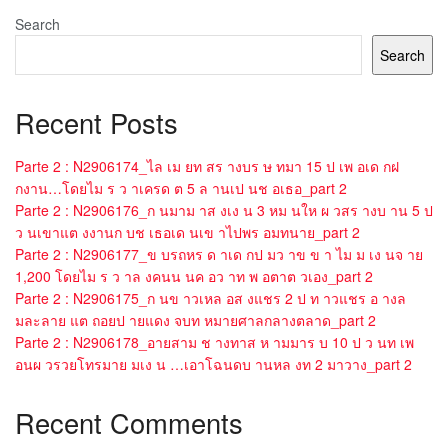
Search
Search
Recent Posts
Parte 2 : N2906174_ไล เม ยท สร างบร ษ ทมา 15 ป เพ อเด กฝ
กงาน…โดยไม ร ว าเครด ต 5 ล านเป นช อเธอ_part 2
Parte 2 : N2906176_ก นมาม าส งเง น 3 หม นให ผ วสร างบ าน 5 ป
ว นเขาแต งงานก บช เธอเด นเข าไปพร อมทนาย_part 2
Parte 2 : N2906177_ข บรถหร ด าเด กป มว าข ข า ไม ม เง นจ าย
1,200 โดยไม ร ว าล งคนน นค อว าท พ อตาต วเอง_part 2
Parte 2 : N2906175_ก นข าวเหล อส งแชร 2 ป ท าวแชร อ างล
มละลาย แต ถอยป ายแดง จบท หมายศาลกลางตลาด_part 2
Parte 2 : N2906178_อายสาม ช างทาส ห ามมาร บ 10 ป ว นท เพ
อนผ วรวยโทรมาย มเง น …เอาโฉนดบ านหล งท 2 มาวาง_part 2
Recent Comments