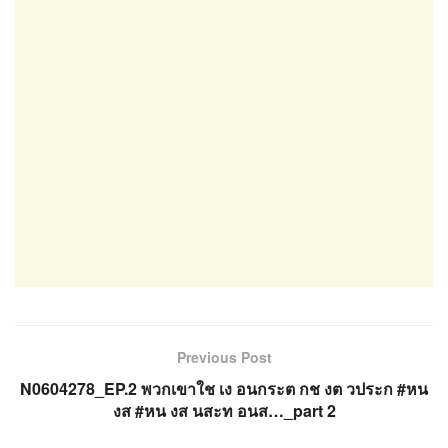
Previous Post
N0604278_EP.2 พวกเขาใช เง อนกระต กช งต วประก #หน
งส #หน งส นสะท อนส…_part 2