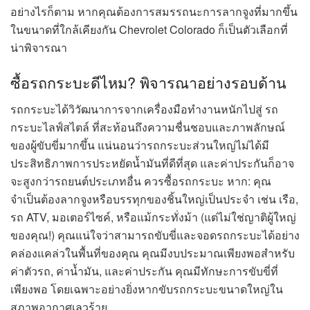
อย่างไรก็ตาม หากคุณต้องการสมรรถนะการลากจูงที่มากขึ้น
ในขนาดที่ใกล้เคียงกัน Chevrolet Colorado ก็เป็นตัวเลือกที่
น่าพิจารณา
ซื้อรถกระบะดีไหม? พิจารณาอย่างรอบด้าน
รถกระบะได้วิวัฒนาการจากเครื่องมือทำงานหนักไปสู่ รถ
กระบะไลฟ์สไตล์ ที่สะท้อนถึงความชื่นชอบและภาพลักษณ์
ของผู้ขับขี่มากขึ้น แน่นอนว่ารถกระบะส่วนใหญ่ไม่ได้มี
ประสิทธิภาพการประหยัดน้ำมันที่ดีที่สุด และค่าประกันก็อาจ
จะสูงกว่ารถยนต์ประเภทอื่น ควรซื้อรถกระบะ หาก: คุณ
จำเป็นต้องลากจูงหรือบรรทุกของชิ้นใหญ่เป็นประจำ เช่น เรือ,
รถ ATV, มอเตอร์ไซค์, หรือแม้กระทั่งม้า (แต่ไม่ใช่ญาติผู้ใหญ่
ของคุณ!) คุณแน่ใจว่าสามารถขับขี่และจอดรถกระบะได้อย่าง
คล่องแคล่วในพื้นที่ของคุณ คุณมีงบประมาณเพียงพอสำหรับ
ค่าตัวรถ, ค่าน้ำมัน, และค่าประกัน คุณมีทักษะการขับขี่ที่
เพียงพอ โดยเฉพาะอย่างยิ่งหากขับรถกระบะขนาดใหญ่ใน
สภาพอากาศเลวร้าย