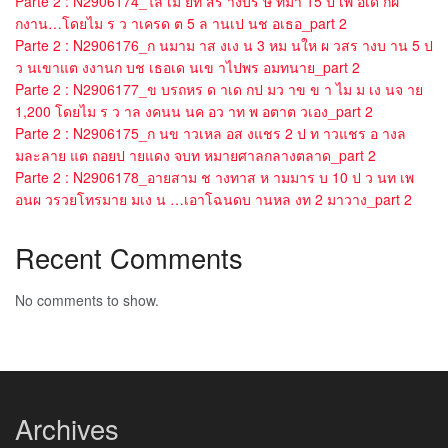
Parte 2 : N2906174_ไล เม ยท สร างบร ษ ทมา 15 ป เพ อเด กฝ
กงาน…โดยไม ร ว าเครด ต 5 ล านเป นช อเธอ_part 2
Parte 2 : N2906176_ก นมาม าส งเง น 3 หม นให ผ วสร างบ าน 5 ป
ว นเขาแต งงานก บช เธอเด นเข าไปพร อมทนาย_part 2
Parte 2 : N2906177_ข บรถหร ด าเด กป มว าข ข า ไม ม เง นจ าย
1,200 โดยไม ร ว าล งคนน นค อว าท พ อตาต วเอง_part 2
Parte 2 : N2906175_ก นข าวเหล อส งแชร 2 ป ท าวแชร อ างล
มละลาย แต ถอยป ายแดง จบท หมายศาลกลางตลาด_part 2
Parte 2 : N2906178_อายสาม ช างทาส ห ามมาร บ 10 ป ว นท เพ
อนผ วรวยโทรมาย มเง น …เอาโฉนดบ านหล งท 2 มาวาง_part 2
Recent Comments
No comments to show.
Archives