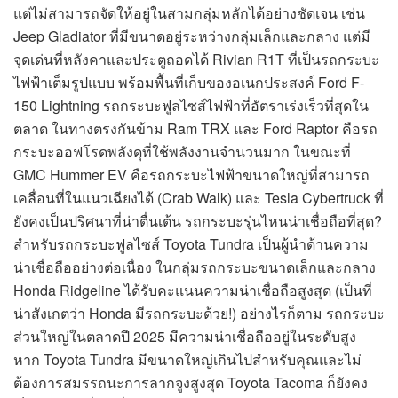
แต่ไม่สามารถจัดให้อยู่ในสามกลุ่มหลักได้อย่างชัดเจน เช่น
Jeep Gladiator ที่มีขนาดอยู่ระหว่างกลุ่มเล็กและกลาง แต่มี
จุดเด่นที่หลังคาและประตูถอดได้ Rivian R1T ที่เป็นรถกระบะ
ไฟฟ้าเต็มรูปแบบ พร้อมพื้นที่เก็บของอเนกประสงค์ Ford F-
150 Lightning รถกระบะฟูลไซส์ไฟฟ้าที่อัตราเร่งเร็วที่สุดใน
ตลาด ในทางตรงกันข้าม Ram TRX และ Ford Raptor คือรถ
กระบะออฟโรดพลังดุที่ใช้พลังงานจำนวนมาก ในขณะที่
GMC Hummer EV คือรถกระบะไฟฟ้าขนาดใหญ่ที่สามารถ
เคลื่อนที่ในแนวเฉียงได้ (Crab Walk) และ Tesla Cybertruck ที่
ยังคงเป็นปริศนาที่น่าตื่นเต้น รถกระบะรุ่นไหนน่าเชื่อถือที่สุด?
สำหรับรถกระบะฟูลไซส์ Toyota Tundra เป็นผู้นำด้านความ
น่าเชื่อถืออย่างต่อเนื่อง ในกลุ่มรถกระบะขนาดเล็กและกลาง
Honda Ridgeline ได้รับคะแนนความน่าเชื่อถือสูงสุด (เป็นที่
น่าสังเกตว่า Honda มีรถกระบะด้วย!) อย่างไรก็ตาม รถกระบะ
ส่วนใหญ่ในตลาดปี 2025 มีความน่าเชื่อถืออยู่ในระดับสูง
หาก Toyota Tundra มีขนาดใหญ่เกินไปสำหรับคุณและไม่
ต้องการสมรรถนะการลากจูงสูงสุด Toyota Tacoma ก็ยังคง