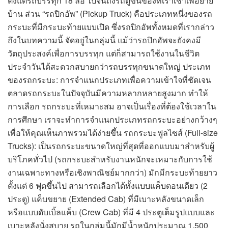
ตั้งแต่รถบรรทุก 18 ล้อ ไปจนถึงรถตู้ขนของที่เราเช่าเพื่อย้าย
บ้าน ส่วน “รถปิกอัพ” (Pickup Truck) คือประเภทหนึ่งของรถ
กระบะที่มีกระบะท้ายแบบเปิด ซึ่งรถปิกอัพทั้งหมดที่เรากล่าว
ถึงในบทความนี้ จัดอยู่ในกลุ่มนี้ แม้ว่ารถปิกอัพจะยังคงมี
วัตถุประสงค์เพื่อการบรรทุก แต่ก็สามารถใช้งานในชีวิต
ประจำวันได้สะดวกสบายกว่ารถบรรทุกขนาดใหญ่ ประเภท
ของรถกระบะ: การจำแนกประเภทเพื่อความเข้าใจที่ชัดเจน
ตลาดรถกระบะในปัจจุบันมีความหลากหลายสูงมาก ทำให้
การเลือก รถกระบะที่เหมาะสม อาจเป็นเรื่องที่ต้องใช้เวลาใน
การศึกษา เราจะทำการจำแนกประเภทรถกระบะอย่างกว้างๆ
เพื่อให้คุณเห็นภาพรวมได้ง่ายขึ้น รถกระบะฟูลไซส์ (Full-size
Trucks): เป็นรถกระบะขนาดใหญ่ที่สุดที่ออกแบบมาสำหรับผู้
บริโภคทั่วไป (รถกระบะสำหรับงานหนักจะเหมาะกับการใช้
งานเฉพาะทางหรือเชิงพาณิชย์มากกว่า) มักมีกระบะท้ายยาว
ตั้งแต่ 6 ฟุตขึ้นไป สามารถเลือกได้ทั้งแบบแค็บตอนเดียว (2
ประตู) แค็บขยาย (Extended Cab) ที่มีเบาะหลังขนาดเล็ก
หรือแบบดับเบิ้ลแค็บ (Crew Cab) ที่มี 4 ประตูเต็มรูปแบบและ
เบาะหลังนั่งสบาย รถในกลุ่มนี้มักมีน้ำหนักประมาณ 1,500