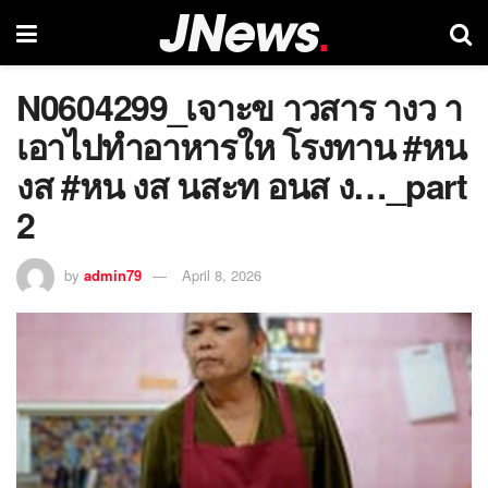
N0604299_เจาะข าวสาร างว า
เอาไปทำอาหารให โรงทาน #หน
งส #หน งส นสะท อนส ง…_part
2
by
admin79
April 8, 2026