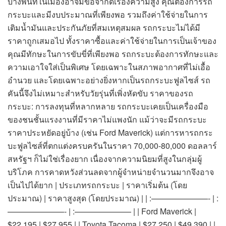
บางพื้นที่ในเมืองอาจมีข้อจำกัดเรื่องความสูง คุณต้องการรถ
กระบะและมีงบประมาณที่เพียงพอ รวมถึงค่าใช้จ่ายในการ
เติมน้ำมันและประกันภัยที่สมเหตุสมผล รถกระบะไม่ได้มี
ราคาถูกเสมอไป ทั้งราคาซื้อและค่าใช้จ่ายในการเป็นเจ้าของ
คุณมีทักษะในการขับขี่ที่เพียงพอ รถกระบะต้องการทักษะและ
ความเอาใจใส่เป็นพิเศษ โดยเฉพาะในสภาพอากาศที่ไม่เอื้อ
อำนวย และโดยเฉพาะอย่างยิ่งหากเป็นรถกระบะฟูลไซส์ รถ
คันนี้จึงไม่เหมาะสำหรับวัยรุ่นที่เพิ่งหัดขับ ราคาของรถ
กระบะ: การลงทุนที่หลากหลาย รถกระบะเคยเป็นเครื่องมือ
ของชนชั้นแรงงานที่มีราคาไม่แพงนัก แม้ว่าจะมีรถกระบะ
ราคาประหยัดอยู่บ้าง (เช่น Ford Maverick) แต่การหารถกระ
บะฟูลไซส์ที่ตกแต่งครบครันในราคา 70,000-80,000 ดอลลาร์
สหรัฐฯ ก็ไม่ใช่เรื่องยาก เนื่องจากความนิยมที่สูงในกลุ่มผู้
บริโภค การคาดหวังส่วนลดจากผู้จำหน่ายจำนวนมากจึงอาจ
เป็นไปได้ยาก | ประเภทรถกระบะ | ราคาเริ่มต้น (โดย
ประมาณ) | ราคาสูงสุด (โดยประมาณ) | | :———————- | :
———————- | :——————— | | Ford Maverick |
$22,195 | $27,955 | | Toyota Tacoma | $27,250 | $49,390 | |