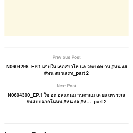
Previous Post
N0604298_EP.1 เส ยให เธอสาวให แล วหย ดท าน #หน งส
#หน งส นสะท_part 2
Next Post
N0604300_EP.1 ใช อถ อสแกนม านตาแม เล ยง เพราะเล
ยนแบบฉากในหน #หน งส #ห…_part 2