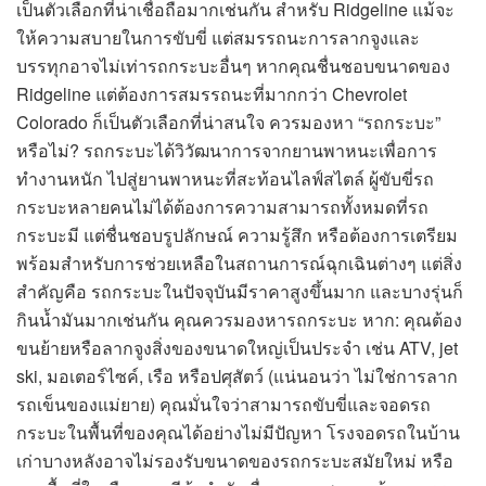
เป็นตัวเลือกที่น่าเชื่อถือมากเช่นกัน สำหรับ Ridgeline แม้จะ
ให้ความสบายในการขับขี่ แต่สมรรถนะการลากจูงและ
บรรทุกอาจไม่เท่ารถกระบะอื่นๆ หากคุณชื่นชอบขนาดของ
Ridgeline แต่ต้องการสมรรถนะที่มากกว่า Chevrolet
Colorado ก็เป็นตัวเลือกที่น่าสนใจ ควรมองหา “รถกระบะ”
หรือไม่? รถกระบะได้วิวัฒนาการจากยานพาหนะเพื่อการ
ทำงานหนัก ไปสู่ยานพาหนะที่สะท้อนไลฟ์สไตล์ ผู้ขับขี่รถ
กระบะหลายคนไม่ได้ต้องการความสามารถทั้งหมดที่รถ
กระบะมี แต่ชื่นชอบรูปลักษณ์ ความรู้สึก หรือต้องการเตรียม
พร้อมสำหรับการช่วยเหลือในสถานการณ์ฉุกเฉินต่างๆ แต่สิ่ง
สำคัญคือ รถกระบะในปัจจุบันมีราคาสูงขึ้นมาก และบางรุ่นก็
กินน้ำมันมากเช่นกัน คุณควรมองหารถกระบะ หาก: คุณต้อง
ขนย้ายหรือลากจูงสิ่งของขนาดใหญ่เป็นประจำ เช่น ATV, jet
ski, มอเตอร์ไซค์, เรือ หรือปศุสัตว์ (แน่นอนว่า ไม่ใช่การลาก
รถเข็นของแม่ยาย) คุณมั่นใจว่าสามารถขับขี่และจอดรถ
กระบะในพื้นที่ของคุณได้อย่างไม่มีปัญหา โรงจอดรถในบ้าน
เก่าบางหลังอาจไม่รองรับขนาดของรถกระบะสมัยใหม่ หรือ