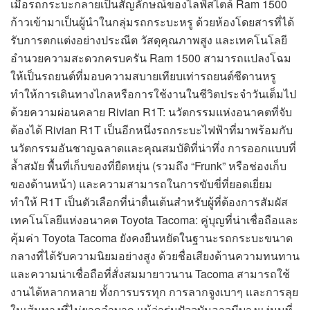
เมื่อรถกระบะกลายเป็นสัญลักษณ์ของไลฟ์สไตล์ Ram 1500
ก้าวเข้ามาเป็นผู้นำในกลุ่มรถกระบะหรู ด้วยห้องโดยสารที่ได้
รับการตกแต่งอย่างประณีต วัสดุคุณภาพสูง และเทคโนโลยี
อำนวยความสะดวกครบครัน Ram 1500 สามารถแปลงโฉม
ให้เป็นรถยนต์ที่มอบความสบายเทียบเท่ารถยนต์ซีดานหรู
ทำให้การเดินทางไกลหรือการใช้งานในชีวิตประจำวันเต็มไป
ด้วยความผ่อนคลาย Rivian R1T: นวัตกรรมแห่งอนาคตที่จับ
ต้องได้ Rivian R1T เป็นอีกหนึ่งรถกระบะไฟฟ้าที่มาพร้อมกับ
นวัตกรรมอันชาญฉลาดและคุณสมบัติที่น่าทึ่ง การออกแบบที่
ล้ำสมัย พื้นที่เก็บของที่ยืดหยุ่น (รวมถึง “Frunk” หรือช่องเก็บ
ของด้านหน้า) และความสามารถในการขับขี่ที่ยอดเยี่ยม
ทำให้ R1T เป็นตัวเลือกที่น่าตื่นเต้นสำหรับผู้ที่ต้องการสัมผัส
เทคโนโลยีแห่งอนาคต Toyota Tacoma: คู่บุญที่น่าเชื่อถือและ
คุ้มค่า Toyota Tacoma ยังคงยืนหยัดในฐานะรถกระบะขนาด
กลางที่ได้รับความนิยมอย่างสูง ด้วยชื่อเสียงด้านความทนทาน
และความน่าเชื่อถือที่สั่งสมมายาวนาน Tacoma สามารถใช้
งานได้หลากหลาย ทั้งการบรรทุก การลากจูงเบาๆ และการลุย
ในเส้นทางที่ไม่ยากลำบาก แม้ว่ารุ่นปัจจุบันอาจมีบางแง่มุมที่