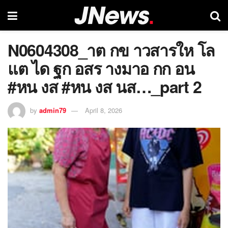
N0604308_าต กข าวสารให โล
แต ได ฐก อสร างมาอ กก อน
#หน งส #หน งส นส…_part 2
by
admin79
April 8, 2026