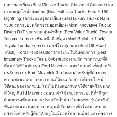
กลางยอดเยี่ยม (Best Midsize Truck): Chevrolet Colorado รถ
กระบะฟูลไซส์ยอดเยี่ยม (Best Full-size Truck): Ford F-150
Lightning รถกระบะหรูยอดเยี่ยม (Best Luxury Truck): Ram
1500 รถกระบะนวัตกรรมยอดเยี่ยม (Most Innovative Truck):
Rivian R1T รถกระบะคุ้มค่าที่สุด (Best Value Truck): Toyota
Tacoma รถกระบะที่น่าเชื่อถือที่สุด (Most Reliable Truck):
Toyota Tundra รถกระบะออฟโรดสุดยอด (Best Off-Road
Truck): Ford F-150 Raptor รถกระบะในจินตนาการ (Best
Imaginary Truck): Tesla Cybertruck เจาะลึก “รถกระบะที่ดี
ที่สุด 2025” แต่ละรุ่น Ford Maverick: สตาร์ทเตอร์แพ็คสำหรับ
คนรักกระบะ Ford Maverick คือคำตอบสำหรับผู้ที่ต้องการ
ความสะดวกสบายของรถยนต์นั่ง แต่ก็อยากได้ประโยชน์
ใช้สอยของรถกระบะ โดยไม่ต้องแบกรับค่าใช้จ่ายหรือขนาด
ที่ใหญ่เกินไป Maverick มอบ “ค่าใช้จ่ายรถกระบะที่ต่ำที่สุด”
ด้วยขนาดที่พอเหมาะ ประหยัดน้ำมัน (โดยเฉพาะรุ่นไฮบริด)
ขึ้นลงสะดวก และการควบคุมที่เรียบง่าย เข้าใจง่าย เหมาะ
อย่างยิ่งสำหรับผู้ที่อาศัยอยู่ในเมืองหรือชานเมือง และต้องการ