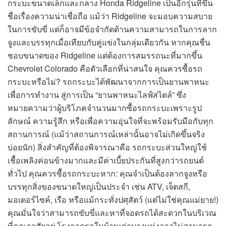
กระบะขนาดเล็กและกลาง Honda Ridgeline เป็นอีกรุ่นที่ขึ้น
ชื่อเรื่องความน่าเชื่อถือ แม้ว่า Ridgeline จะมอบความสบาย
ในการขับขี่ แต่ก็อาจมีข้อจำกัดด้านความสามารถในการลาก
จูงและบรรทุกเมื่อเทียบกับคู่แข่งในกลุ่มเดียวกัน หากคุณชื่น
ชอบขนาดของ Ridgeline แต่ต้องการสมรรถนะที่มากขึ้น
Chevrolet Colorado คือตัวเลือกที่น่าสนใจ คุณควรซื้อรถ
กระบะหรือไม่? รถกระบะได้พัฒนาจากการเป็นยานพาหนะ
เพื่อการทำงาน สู่การเป็น “ยานพาหนะไลฟ์สไตล์” ซึ่ง
หมายความว่าผู้บริโภคจำนวนมากซื้อรถกระบะเพราะรูป
ลักษณ์ ความรู้สึก หรือเพื่อความอุ่นใจที่จะพร้อมรับมือกับทุก
สถานการณ์ (แม้ว่าสถานการณ์เหล่านั้นอาจไม่เกิดขึ้นจริง
บ่อยนัก) สิ่งสำคัญที่ต้องพิจารณาคือ รถกระบะส่วนใหญ่ใช้
เชื้อเพลิงค่อนข้างมากและมีค่าเบี้ยประกันที่สูงกว่ารถยนต์
ทั่วไป คุณควรซื้อรถกระบะหาก: คุณจำเป็นต้องลากจูงหรือ
บรรทุกสิ่งของขนาดใหญ่เป็นประจำ เช่น ATV, เจ็ตสกี,
มอเตอร์ไซค์, เรือ หรือแม้กระทั่งปศุสัตว์ (แต่ไม่ใช่คุณแม่ยาย!)
คุณมั่นใจว่าสามารถขับขี่และหาที่จอดรถได้สะดวกในบริเวณ
ที่คุณอาศัยอยู่ โรงจอดรถในบ้านเก่าบางแห่งอาจไม่สามารถ