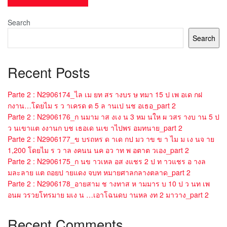
Search
Search
Recent Posts
Parte 2 : N2906174_ไล เม ยท สร างบร ษ ทมา 15 ป เพ อเด กฝ
กงาน…โดยไม ร ว าเครด ต 5 ล านเป นช อเธอ_part 2
Parte 2 : N2906176_ก นมาม าส งเง น 3 หม นให ผ วสร างบ าน 5 ป
ว นเขาแต งงานก บช เธอเด นเข าไปพร อมทนาย_part 2
Parte 2 : N2906177_ข บรถหร ด าเด กป มว าข ข า ไม ม เง นจ าย
1,200 โดยไม ร ว าล งคนน นค อว าท พ อตาต วเอง_part 2
Parte 2 : N2906175_ก นข าวเหล อส งแชร 2 ป ท าวแชร อ างล
มละลาย แต ถอยป ายแดง จบท หมายศาลกลางตลาด_part 2
Parte 2 : N2906178_อายสาม ช างทาส ห ามมาร บ 10 ป ว นท เพ
อนผ วรวยโทรมาย มเง น …เอาโฉนดบ านหล งท 2 มาวาง_part 2
Recent Comments