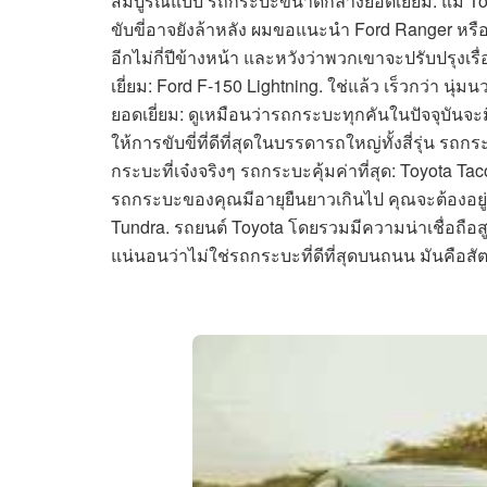
สมบูรณ์แบบ รถกระบะขนาดกลางยอดเยี่ยม: แม้ Toy
ขับขี่อาจยังล้าหลัง ผมขอแนะนำ Ford Ranger หรื
อีกไม่กี่ปีข้างหน้า และหวังว่าพวกเขาจะปรับปรุง
เยี่ยม: Ford F-150 Lightning. ใช่แล้ว เร็วกว่า นุ
ยอดเยี่ยม: ดูเหมือนว่ารถกระบะทุกคันในปัจจุบัน
ให้การขับขี่ที่ดีที่สุดในบรรดารถใหญ่ทั้งสี่รุ่น ร
กระบะที่เจ๋งจริงๆ รถกระบะคุ้มค่าที่สุด: Toyota
รถกระบะของคุณมีอายุยืนยาวเกินไป คุณจะต้องอยู่ก
Tundra. รถยนต์ Toyota โดยรวมมีความน่าเชื่อถือส
แน่นอนว่าไม่ใช่รถกระบะที่ดีที่สุดบนถนน มันคือสั