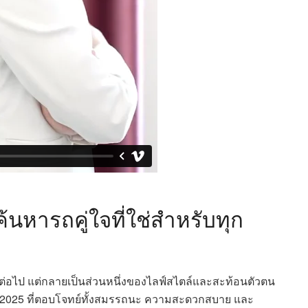
นหารถคู่ใจที่ใช่สำหรับทุก
ีกต่อไป แต่กลายเป็นส่วนหนึ่งของไลฟ์สไตล์และสะท้อนตัวตน
ี่สุด 2025 ที่ตอบโจทย์ทั้งสมรรถนะ ความสะดวกสบาย และ