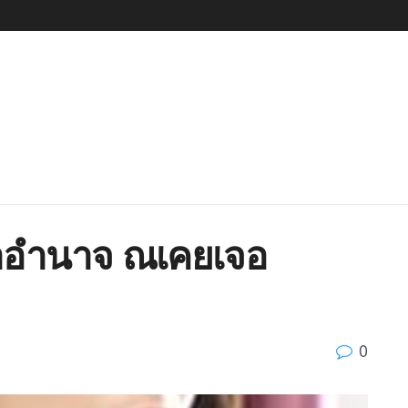
าอำนาจ ณเคยเจอ
0