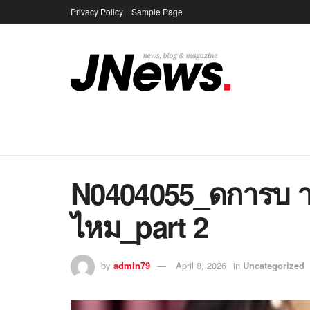
Privacy Policy
Sample Page
N0404055_ดการบ 
ไหม_part 2
by
admin79
April 8, 2026
in
Uncategorized