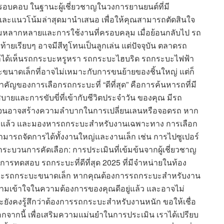
่างรอบคอบ ในฐานะผู้เชี่ยวชาญในวงการยานยนต์ที่มี
กและแนวโน้มล่าสุดมานำเสนอ เพื่อให้คุณสามารถตัดสินใจ
วามหลากหลายและการใช้งานที่ครอบคลุม เมื่อย้อนกลับไป รถ
ายเรียบๆ อาจมีสีทูโทนเป็นลูกเล่น แต่ปัจจุบัน ตลาดรถ
 เราได้เห็นรถกระบะหรูหรา รถกระบะไฮบริด รถกระบะไฟฟ้า
าดเล็กที่อาจไม่เหมาะกับการขนย้ายของชิ้นใหญ่ แต่ก็
ำคัญของการเลือกรถกระบะที่ “ดีที่สุด” คือการค้นหารถที่มี
ยและการขับขี่ที่เข้ากับชีวิตประจำวัน ของคุณ มีรถ
ป จนอาจสร้างความลำบากในการเปลี่ยนเลนหรือจอดรถ หาก
อยู่แล้ว และมองหารถกระบะสำหรับงานเฉพาะทาง การเลือก
ามารถจัดการได้ทั้งงานใหญ่และงานเล็ก เช่น การไปซูเปอร์
กระบวนการคัดเลือก: การประเมินที่เข้มข้นจากผู้เชี่ยวชาญ
การทดสอบ รถกระบะที่ดีที่สุด 2025 ที่มีจำหน่ายในท้อง
ปและรถกระบะขนาดเล็ก หากคุณต้องการรถกระบะสำหรับงาน
ามเข้าใจในความต้องการของคุณดีอยู่แล้ว และอาจไม่
และยังคงรู้สึกว่าต้องการรถกระบะสำหรับงานหนัก ขอให้เชื่อ
อกจากนี้ เพื่อเสริมความแม่นยำในการประเมิน เราได้เปรียบ