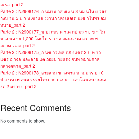
อเธอ_part 2
Parte 2 : N2906176_ก นมาม าส งเง น 3 หม นให ผ วสร
างบ าน 5 ป ว นเขาแต งงานก บช เธอเด นเข าไปพร อม
ทนาย_part 2
Parte 2 : N2906177_ข บรถหร ด าเด กป มว าข ข า ไม
ม เง นจ าย 1,200 โดยไม ร ว าล งคนน นค อว าท พ
อตาต วเอง_part 2
Parte 2 : N2906175_ก นข าวเหล อส งแชร 2 ป ท าว
แชร อ างล มละลาย แต ถอยป ายแดง จบท หมายศาล
กลางตลาด_part 2
Parte 2 : N2906178_อายสาม ช างทาส ห ามมาร บ 10
ป ว นท เพ อนผ วรวยโทรมาย มเง น …เอาโฉนดบ านหล
งท 2 มาวาง_part 2
Recent Comments
No comments to show.