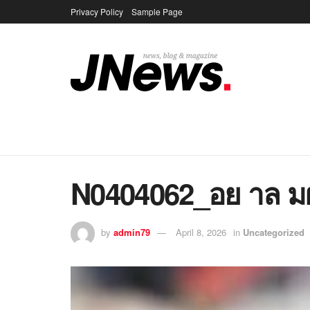
Privacy Policy
Sample Page
N0404062_อย าล มผ
by
admin79
April 8, 2026
in
Uncategorized