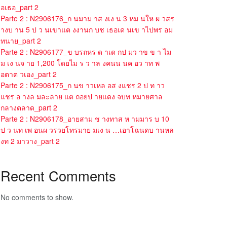
อเธอ_part 2
Parte 2 : N2906176_ก นมาม าส งเง น 3 หม นให ผ วสร
างบ าน 5 ป ว นเขาแต งงานก บช เธอเด นเข าไปพร อม
ทนาย_part 2
Parte 2 : N2906177_ข บรถหร ด าเด กป มว าข ข า ไม
ม เง นจ าย 1,200 โดยไม ร ว าล งคนน นค อว าท พ
อตาต วเอง_part 2
Parte 2 : N2906175_ก นข าวเหล อส งแชร 2 ป ท าว
แชร อ างล มละลาย แต ถอยป ายแดง จบท หมายศาล
กลางตลาด_part 2
Parte 2 : N2906178_อายสาม ช างทาส ห ามมาร บ 10
ป ว นท เพ อนผ วรวยโทรมาย มเง น …เอาโฉนดบ านหล
งท 2 มาวาง_part 2
Recent Comments
No comments to show.