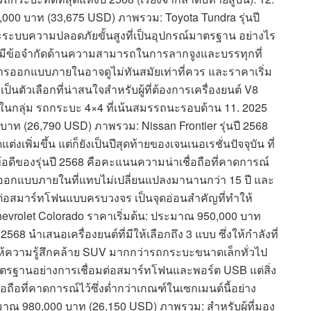
,000 บาท (33,675 USD) ภาพรวม: Toyota Tundra รุ่นปี
ะระบบความปลอดภัยขั้นสูงที่เป็นอุปกรณ์มาตรฐาน อย่างไร
a ยังมีข้อจำกัดด้านความสามารถในการลากจูงและบรรทุกที่
่า การออกแบบภายในอาจดูไม่ทันสมัยเท่าที่ควร และราคาเริ่ม
a เป็นตัวเลือกที่น่าสนใจสำหรับผู้ที่ต้องการเครื่องยนต์ V8
สุดในกลุ่ม รถกระบะ 4×4 ที่เน้นสมรรถนะรอบด้าน 11. 2025
 บาท (26,790 USD) ภาพรวม: Nissan Frontier รุ่นปี 2568
เพิ่มขึ้น แต่ก็ยังเป็นปีสุดท้ายของเจนเนอเรชั่นปัจจุบัน ที่
9 ข้อดีของรุ่นปี 2568 คือคะแนนความน่าเชื่อถือที่คาดการณ์
่การออกแบบภายในที่แทบไม่เปลี่ยนแปลงมานานกว่า 15 ปี และ
ต่อสมาร์ทโฟนแบบครบวงจร เป็นจุดอ่อนสำคัญที่ทำให้
5 Chevrolet Colorado ราคาเริ่มต้น: ประมาณ 950,000 บาท
68 นำเสนอเครื่องยนต์ที่มีให้เลือกถึง 3 แบบ ซึ่งให้กำลังที่
ขี่ให้ความรู้สึกคล้าย SUV มากกว่ารถกระบะขนาดเล็กทั่วไป
ตรฐานอย่างการเชื่อมต่อสมาร์ทโฟนและพอร์ต USB แต่สิ่ง
ื่อถือที่คาดการณ์ไว้ซึ่งต่ำกว่าเกณฑ์ในเซกเมนต์นี้อย่าง
ะมาณ 980,000 บาท (26,150 USD) ภาพรวม: สำหรับผู้ที่มอง