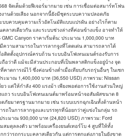
68 จัดเต็มด้วยฟีเจอร์มากมาย เช่น การเชื่อมต่อสมาร์ทโฟน
งงานด้วยเสียง นอกจากนี้ยังมีชุดระบบความปลอดภัย
ระบบควบคุมความเร็วอัตโนมัติแบบแปรผัน อย่างไรก็ตาม
ในคลาสเดียวกัน และระบบช่วงล่างที่ค่อนข้างแข็ง อาจทำให้
. 2025 GMC Canyon ราคาเริ่มต้น: ประมาณ 1,000,000 บาท
 มีความสามารถในการลากจูงที่โดดเด่น สามารถลากได้
เมื่อติดตั้งอุปกรณ์ครบถ้วน ระบบอินโฟเทนเมนต์รองรับการ
่าดี แม้จะมีส่วนประกอบที่เป็นพลาสติกแข็งอยู่บ้าง จุด
าดการณ์ไว้ ซึ่งค่อนข้างต่ำเมื่อเทียบกับรถรุ่นอื่นๆ ในเซก
้น: ประมาณ 1,400,000 บาท (36,550 USD) ภาพรวม: Nissan
เดียว แต่ให้กำลัง 400 แรงม้า เพียงพอต่อการใช้งานส่วนใหญ่
สองแถว ระบบอินโฟเทนเมนต์มาพร้อมหน้าจอสัมผัสขนาด 8
ลอดภัยมาตรฐานมากมาย เช่น ระบบเบรกฉุกเฉินทั้งด้านหน้า
รถในการลากจูงและบรรทุกที่น้อยกว่าคู่แข่งในกลุ่ม รถ
น: ประมาณ 930,000 บาท (24,820 USD) ภาพรวม: Ford
มดุลลงตัว มาพร้อมเครื่องยนต์เทอร์โบ 4 สูบที่ให้ทั้ง
กกว่ารถกระบะคลาสเดียวกัน แต่การตกแต่งภายในยังขาด