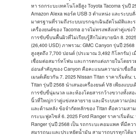
หา รถกระบะเทคโนโลยีสูง Toyota Tacoma รุ่นปี 25
Amazon Alexa พอร์ต USB 3 ตำแหน่ง และระบบสั่
มาตรฐานที่รวมถึงระบบเบรกฉุกเฉินอัตโนมัติและ
เครื่องยนต์ของ Tacoma อาจไม่ทรงพลังเท่าคู่แข่ง
การขับขี่บนพื้นผิวที่ไม่เรียบรู้สึกไม่สบายนัก 8
(26,400 USD) ภาพรวม: GMC Canyon รุ่นปี 2568
สูงสุดถึง 7,700 ปอนด์ (ประมาณ 3,492 กิโลกรัม) 
เชื่อมต่อสมาร์ทโฟน และการตกแต่งภายในโดยรวมถือว
อ่อนสำคัญของ Canyon คือคะแนนความน่าเชื่อถือที่ค
เมนต์เดียวกัน 7. 2025 Nissan Titan ราคาเริ่มต
Titan รุ่นปี 2568 นำเสนอเครื่องยนต์ V8 เพียงแบบ
การขับขี่นุ่มนวล และห้องโดยสารกว้างขวางทั้ง
นิ้วที่ใหญ่กว่าคู่แข่งหลายราย และมีระบบความป
และด้านหลัง ข้อจำกัดหลักของ Titan คือความสามา
กระบะฟูลไซส์ 6. 2025 Ford Ranger ราคาเริ่มต้
Ranger รุ่นปี 2568 เป็น รถกระบะคอมแพค ที่มีความส
สมรรถนะและประหยัดน้ำมัน สามารถบรรทุกได้มา