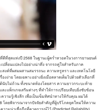
ะที่ดีที่สุดแห่งปี 2568 ในฐานะผู้คร่ำหวอดในวงการยานยนต์
ปลี่ยนแปลงไปอย่างน่าทึ่ง จากรถคู่ใจสำหรับภาค
ะสงค์ที่ผสมผสานสมรรถนะ ความหรูหรา และเทคโนโลยี
รื่องง่าย โดยเฉพาะอย่างยิ่งเมื่อตลาดเต็มไปด้วยตัวเลือกที่
งได้นับไม่ถ้วน ทั้งขนาดห้องโดยสาร ความยาวกระบะท้าย
ละแพ็กเกจเสริมต่างๆ ที่ทำให้การเปรียบเทียบยิ่งซับซ้อน
ามรู้เชิงลึก เพื่อเป็นเข็มทิศนำทางให้กับคุณ ผมได้
68 โดยพิจารณาจากปัจจัยสำคัญที่ผู้บริโภคยุคใหม่ให้ความ
ามน่าเชื่อถือที่คาดการณ์ไว้ (Predicted Reliability)