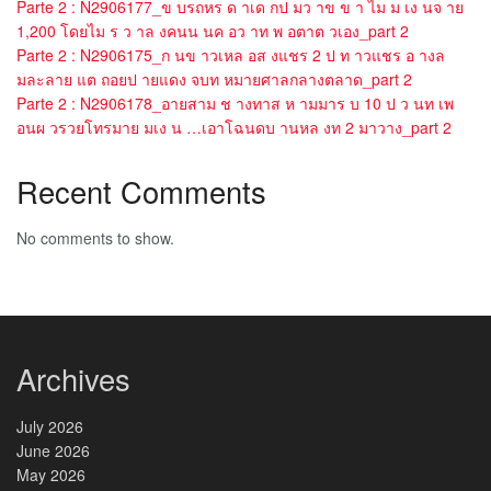
Parte 2 : N2906177_ข บรถหร ด าเด กป มว าข ข า ไม ม เง นจ าย
1,200 โดยไม ร ว าล งคนน นค อว าท พ อตาต วเอง_part 2
Parte 2 : N2906175_ก นข าวเหล อส งแชร 2 ป ท าวแชร อ างล
มละลาย แต ถอยป ายแดง จบท หมายศาลกลางตลาด_part 2
Parte 2 : N2906178_อายสาม ช างทาส ห ามมาร บ 10 ป ว นท เพ
อนผ วรวยโทรมาย มเง น …เอาโฉนดบ านหล งท 2 มาวาง_part 2
Recent Comments
No comments to show.
Archives
July 2026
June 2026
May 2026