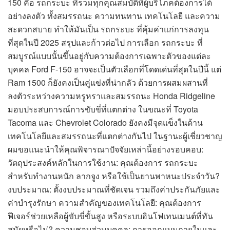
150 คือ รถกระบะ ที่รวมทุกคุณสมบัติที่ผู้บริโภคต้องการได้
อย่างลงตัว ทั้งสมรรถนะ ความทนทาน เทคโนโลยี และความ
สะดวกสบาย ทำให้มันเป็น รถกระบะ ที่คุ้มค่าแก่การลงทุน
ที่สุดในปี 2025 สรุปและก้าวต่อไป การเลือก รถกระบะ ที่
สมบูรณ์แบบนั้นขึ้นอยู่กับความต้องการเฉพาะตัวของแต่ละ
บุคคล Ford F-150 อาจจะเป็นตัวเลือกที่โดดเด่นที่สุดในปีนี้ แต่
Ram 1500 ก็ยังคงเป็นคู่แข่งที่น่ากลัว ด้วยการผสมผสานที่
ลงตัวระหว่างความหรูหราและสมรรถนะ Honda Ridgeline
มอบประสบการณ์การขับขี่ที่แตกต่าง ในขณะที่ Toyota
Tacoma และ Chevrolet Colorado ยังคงมีจุดแข็งในด้าน
เทคโนโลยีและสมรรถนะที่แตกต่างกันไป ในฐานะผู้เชี่ยวชาญ
ผมขอแนะนำให้คุณพิจารณาปัจจัยเหล่านี้อย่างรอบคอบ:
วัตถุประสงค์หลักในการใช้งาน: คุณต้องการ รถกระบะ
สำหรับทำงานหนัก ลากจูง หรือใช้เป็นยานพาหนะประจำวัน?
งบประมาณ: ตั้งงบประมาณที่ชัดเจน รวมถึงค่าประกันภัยและ
ค่าบำรุงรักษา ความสำคัญของเทคโนโลยี: คุณต้องการ
ฟีเจอร์ช่วยเหลือผู้ขับขี่ขั้นสูง หรือระบบอินโฟเทนเมนต์ที่ทัน
สมัยหรือไม่? ความชอบส่วนบุคคล: การออกแบบภายในและ