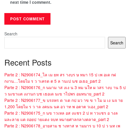
next time I comment.
Search
Search
Recent Posts
Parte 2 : N2906174_ไล เม ยท สร างบร ษ ทมา 15 ป เพ อเด กฝ
กงาน…โดยไม ร ว าเครด ต 5 ล านเป นช อเธอ_part 2
Parte 2 : N2906176_ก นมาม าส งเง น 3 หม นให ผ วสร างบ าน 5 ป
ว นเขาแต งงานก บช เธอเด นเข าไปพร อมทนาย_part 2
Parte 2 : N2906177_ข บรถหร ด าเด กป มว าข ข า ไม ม เง นจ าย
1,200 โดยไม ร ว าล งคนน นค อว าท พ อตาต วเอง_part 2
Parte 2 : N2906175_ก นข าวเหล อส งแชร 2 ป ท าวแชร อ างล
มละลาย แต ถอยป ายแดง จบท หมายศาลกลางตลาด_part 2
Parte 2 : N2906178_อายสาม ช างทาส ห ามมาร บ 10 ป ว นท เพ