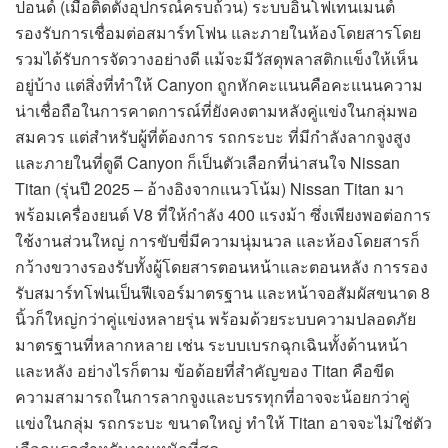
ปอนด์ (เมื่อติดตั้งอุปกรณ์ครบถ้วน) ระบบอินโฟเทนเมนต์
รองรับการเชื่อมต่อสมาร์ทโฟน และภายในห้องโดยสารโดย
รวมได้รับการจัดวางอย่างดี แม้จะมีวัสดุพลาสติกแข็งให้เห็น
อยู่บ้าง แต่สิ่งที่ทำให้ Canyon ถูกหักคะแนนคือคะแนนความ
น่าเชื่อถือในการคาดการณ์ที่ยังคงตามหลังคู่แข่งในกลุ่มพอ
สมควร แต่สำหรับผู้ที่ต้องการ รถกระบะ ที่มีกำลังลากจูงสูง
และภายในที่ดูดี Canyon ก็เป็นตัวเลือกที่น่าสนใจ Nissan
Titan (รุ่นปี 2025 – อ้างอิงจากแนวโน้ม) Nissan Titan มา
พร้อมเครื่องยนต์ V8 ที่ให้กำลัง 400 แรงม้า ซึ่งเพียงพอต่อการ
ใช้งานส่วนใหญ่ การขับขี่มีความนุ่มนวล และห้องโดยสารก็
กว้างขวางรองรับทั้งผู้โดยสารตอนหน้าและตอนหลัง การรอง
รับสมาร์ทโฟนเป็นฟีเจอร์มาตรฐาน และหน้าจอสัมผัสขนาด 8
นิ้วก็ใหญ่กว่าคู่แข่งหลายรุ่น พร้อมด้วยระบบความปลอดภัย
มาตรฐานที่หลากหลาย เช่น ระบบเบรกฉุกเฉินทั้งด้านหน้า
และหลัง อย่างไรก็ตาม ข้อด้อยที่สำคัญของ Titan คือขีด
ความสามารถในการลากจูงและบรรทุกที่อาจจะน้อยกว่าคู่
แข่งในกลุ่ม รถกระบะ ขนาดใหญ่ ทำให้ Titan อาจจะไม่ใช่ตัว