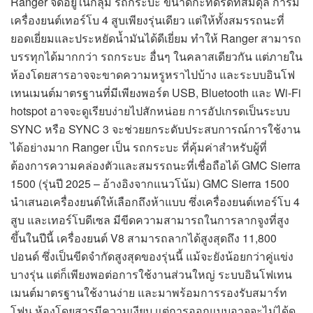
Ranger จัดอยู่ในกลุ่ม รถกระบะ ขนาดกะทัดรัดที่สมดุล การมี
เครื่องยนต์เทอร์โบ 4 สูบเพียงรุ่นเดียว แต่ให้ทั้งสมรรถนะที่
ยอดเยี่ยมและประหยัดน้ำมันได้ดีเยี่ยม ทำให้ Ranger สามารถ
บรรทุกได้มากกว่า รถกระบะ อื่นๆ ในคลาสเดียวกัน แต่ภายใน
ห้องโดยสารอาจจะขาดความหรูหราไปบ้าง และระบบอินโฟ
เทนเมนต์มาตรฐานที่มีเพียงพอร์ต USB, Bluetooth และ Wi-Fi
hotspot อาจจะดูเรียบง่ายไปสักหน่อย การอัปเกรดเป็นระบบ
SYNC หรือ SYNC 3 จะช่วยยกระดับประสบการณ์การใช้งาน
ได้อย่างมาก Ranger เป็น รถกระบะ ที่คุ้มค่าสำหรับผู้ที่
ต้องการความคล่องตัวและสมรรถนะที่เชื่อถือได้ GMC Sierra
1500 (รุ่นปี 2025 – อ้างอิงจากแนวโน้ม) GMC Sierra 1500
นำเสนอเครื่องยนต์ให้เลือกถึงห้าแบบ ซึ่งเครื่องยนต์เทอร์โบ 4
สูบ และเทอร์โบดีเซล มีขีดความสามารถในการลากจูงที่สูง
ขึ้นในปีนี้ เครื่องยนต์ V8 สามารถลากได้สูงสุดถึง 11,800
ปอนด์ ซึ่งเป็นขีดจำกัดสูงสุดของรุ่นนี้ แม้จะยังน้อยกว่าคู่แข่ง
บางรุ่น แต่ก็เพียงพอต่อการใช้งานส่วนใหญ่ ระบบอินโฟเทน
เมนต์มาตรฐานใช้งานง่าย และมาพร้อมการรองรับสมาร์ท
โฟน ห้องโดยสารมีความเงียบ แต่การออกแบบอาจจะไม่ได้ดู