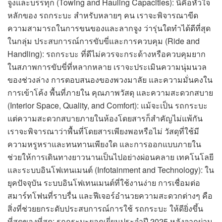
จูงและบรรทุก (Towing and Hauling Capacities): นี่คือหัวใจ
หลักของ รถกระบะ สำหรับหลายๆ คน เราจะพิจารณาขีด
ความสามารถในการขนของและลากจูง ว่ารุ่นใดทำได้ดีที่สุด
ในกลุ่ม ประสบการณ์การขับขี่และการควบคุม (Ride and
Handling): รถกระบะ ที่ดีไม่ควรจะกระด้างหรือควบคุมยาก
ในสภาพการขับขี่ที่หลากหลาย เราจะประเมินความนุ่มนวล
ของช่วงล่าง การตอบสนองของพวงมาลัย และความมั่นคงใน
การเข้าโค้ง พื้นที่ภายใน คุณภาพวัสดุ และความสะดวกสบาย
(Interior Space, Quality, and Comfort): แม้จะเป็น รถกระบะ
แต่ความสะดวกสบายภายในห้องโดยสารก็สำคัญไม่แพ้กัน
เราจะพิจารณาว่าพื้นที่โดยสารเพียงพอหรือไม่ วัสดุที่ใช้มี
ความหรูหราและทนทานเพียงใด และการออกแบบภายใน
ช่วยให้การเดินทางยาวนานเป็นไปอย่างผ่อนคลาย เทคโนโลยี
และระบบอินโฟเทนเมนต์ (Infotainment and Technology): ใน
ยุคปัจจุบัน ระบบอินโฟเทนเมนต์ที่ใช้งานง่าย การเชื่อมต่อ
สมาร์ทโฟนที่ราบรื่น และฟีเจอร์อำนวยความสะดวกต่างๆ คือ
สิ่งที่ช่วยยกระดับประสบการณ์การใช้ รถกระบะ ให้ดียิ่งขึ้น
ที่สุดของที่สุด: รถกระบะยอดเยี่ยมประจำปี 2025 หลังจากผ่าน