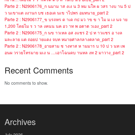
Parte 2 : N2906176_ก นมาม าส งเง น 3 หม นให ผ วสร างบ าน 5 ป
ว นเขาแต งงานก บช เธอเด นเข าไปพร อมทนาย_part 2
Parte 2 : N2906177_ข บรถหร ด าเด กป มว าข ข า ไม ม เง นจ าย
1,200 โดยไม ร ว าล งคนน นค อว าท พ อตาต วเอง_part 2
Parte 2 : N2906175_ก นข าวเหล อส งแชร 2 ป ท าวแชร อ างล
มละลาย แต ถอยป ายแดง จบท หมายศาลกลางตลาด_part 2
Parte 2 : N2906178_อายสาม ช างทาส ห ามมาร บ 10 ป ว นท เพ
อนผ วรวยโทรมาย มเง น …เอาโฉนดบ านหล งท 2 มาวาง_part 2
Recent Comments
No comments to show.
Archives
July 2026