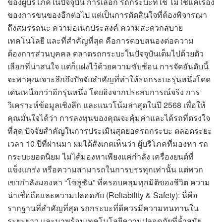
ของผู้บริโภคในปัจจุบัน การเลือก รถกระบะที่ใช่ ไม่ใช่แค่เรื่อง
ของการขนของอีกต่อไป แต่เป็นการตัดสินใจที่ต้องพิจารณา
ถึงสมรรถนะ ความอเนกประสงค์ ความสะดวกสบาย
เทคโนโลยี และที่สำคัญที่สุด คือการตอบสนองต่อความ
ต้องการส่วนบุคคล ตลาดรถกระบะในปัจจุบันเต็มไปด้วยตัว
เลือกที่น่าสนใจ แต่ก็แฝงไว้ด้วยความซับซ้อน การจัดอันดับนี้
จะพาคุณเจาะลึกถึงปัจจัยสำคัญที่ทำให้รถกระบะรุ่นหนึ่งโดด
เด่นเหนือกว่าอีกรุ่นหนึ่ง โดยอิงจากประสบการณ์จริง การ
วิเคราะห์ข้อมูลเชิงลึก และแนวโน้มล่าสุดในปี 2568 เพื่อให้
คุณมั่นใจได้ว่า การลงทุนของคุณจะคุ้มค่าและได้รถที่ตรงใจ
ที่สุด ปัจจัยสำคัญในการประเมินสุดยอดรถกระบะ ตลอดระยะ
เวลา 10 ปีที่ผ่านมา ผมได้สังเกตเห็นว่า ผู้บริโภคที่มองหา รถ
กระบะยอดนิยม ไม่ได้มองหาเพียงแค่กำลัง เครื่องยนต์ที่
แข็งแกร่ง หรือความสามารถในการบรรทุกเท่านั้น แต่พวก
เขากำลังมองหา “โซลูชัน” ที่ครอบคลุมทุกมิติของชีวิต ความ
น่าเชื่อถือและความปลอดภัย (Reliability & Safety): นี่คือ
รากฐานที่สำคัญที่สุด รถกระบะที่ดีควรมีความทนทานใน
ระยะยาว และมาพร้อมเทคโนโลยีความปลอดภัยที่ล้ำสมัย