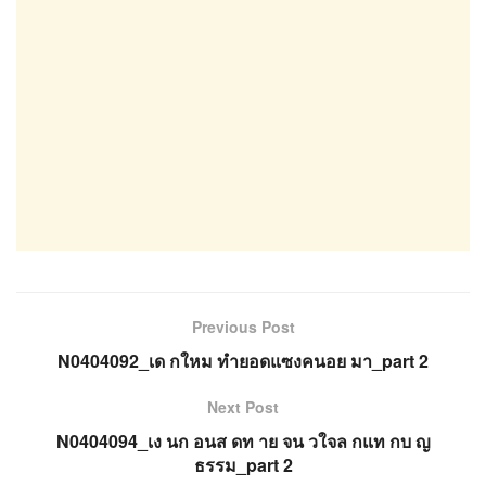
Previous Post
N0404092_เด กใหม ทำยอดแซงคนอย มา_part 2
Next Post
N0404094_เง นก อนส ดท าย จน วใจล กแท กบ ญ
ธรรม_part 2