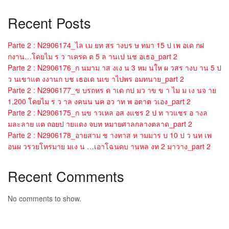
Recent Posts
Parte 2 : N2906174_ไล เม ยท สร างบร ษ ทมา 15 ป เพ อเด กฝ
กงาน…โดยไม ร ว าเครด ต 5 ล านเป นช อเธอ_part 2
Parte 2 : N2906176_ก นมาม าส งเง น 3 หม นให ผ วสร างบ าน 5 ป
ว นเขาแต งงานก บช เธอเด นเข าไปพร อมทนาย_part 2
Parte 2 : N2906177_ข บรถหร ด าเด กป มว าข ข า ไม ม เง นจ าย
1,200 โดยไม ร ว าล งคนน นค อว าท พ อตาต วเอง_part 2
Parte 2 : N2906175_ก นข าวเหล อส งแชร 2 ป ท าวแชร อ างล
มละลาย แต ถอยป ายแดง จบท หมายศาลกลางตลาด_part 2
Parte 2 : N2906178_อายสาม ช างทาส ห ามมาร บ 10 ป ว นท เพ
อนผ วรวยโทรมาย มเง น …เอาโฉนดบ านหล งท 2 มาวาง_part 2
Recent Comments
No comments to show.