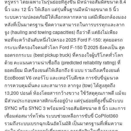
หรูหรา โดยเฉพาะในรุ่นย่อยที่สูงขึ้น มีหน้าจอสัมผัสขนาด 8.4
นิ้ว และ 12 นิ้ว ให้เลือก แต่รุ่นพื้นฐานมีหน้าจอขนาด 5 นิ้ว
ระบบความปลอดภัยมีให้เลือกหลากหลาย แต่มีเพียงกล้องมอง
หลังที่เป็นมาตรฐาน ขีดความสามารถในการบรรทุกและลาก
จูง (hauling and towing capacities) ถือว่าดี แต่ยังไม่เพียง
พอที่จะคว้าอันดับหนึ่งไปครอง 2025 Ford F-150: สุดยอดรถ
กระบะที่ครองใจคนทั่วโลก Ford F-150 ปี 2025 ยังคงเป็น สุด
ยอดรถกระบะ (best pickup truck) ที่ครองใจผู้บริโภคทั่วโลก
ด้วย คะแนนความน่าเชื่อถือ (predicted reliability rating) ที่
ยอดเยี่ยม มีเครื่องยนต์ให้เลือกถึง 6 แบบ รวมถึงเครื่องยนต์
EcoBoost V6 เทอร์โบ และเทอร์โบดีเซล การขับขี่นุ่มนวล
การควบคุมมั่นคง และสามารถ ลากจูง (tow) ได้สูงสุดถึง
13,200 ปอนด์ ห้องโดยสารกว้างขวาง ใช้วัสดุคุณภาพดี แม้จะ
มีส่วนประกอบพลาสติกแข็งอยู่บ้าง แต่รุ่นย่อยที่สูงขึ้นมีระบบ
SYNC หรือ SYNC 3 พร้อมหน้าจอสัมผัสขนาด 8 นิ้ว และการ
เชื่อมต่อสมาร์ทโฟน ระบบช่วยเหลือการขับขี่ CoPilot360
รวมถึงระบบเบรกฉุกเฉินอัตโนมัติ เป็นมาตรฐานที่เพิ่มความ
อุ่นใจ คำแนะนำจากผู้เชี่ยวชาญ: การตัดสินใจเพื่ออนาคต