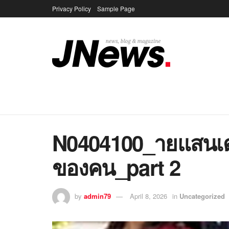
Privacy Policy
Sample Page
N0404100_ายแสนเ
ของคน_part 2
by
admin79
April 8, 2026
in
Uncategorized