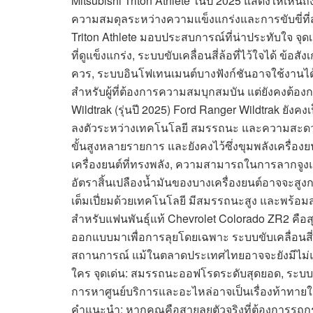
Mitsubishi Triton Athlete ในปี 2025 แสดงให้เห็น
ความสมดุลระหว่างความแข็งแกร่งและการขับขี่ที่
Triton Athlete มอบประสบการณ์ที่น่าประทับใจ จ
ที่ดูแข็งแกร่ง, ระบบขับเคลื่อนสี่ล้อที่ไว้ใจได้ ข้
ควร, ระบบอินโฟเทนเมนต์บางฟังก์ชันอาจใช้งานได้ไ
สำหรับผู้ที่ต้องการความสมบุกสมบัน แต่ยังคงต้อ
Wildtrak (รุ่นปี 2025) Ford Ranger Wildtrak ยั
ลงตัวระหว่างเทคโนโลยี สมรรถนะ และความสะดวกสบา
ขั้นสูงหลายรายการ และยังคงไว้ซึ่งขุมพลังเครื่องย
เครื่องยนต์ที่ทรงพลัง, ความสามารถในการลากจูงแล
อัตราสิ้นเปลืองน้ำมันของบางเครื่องยนต์อาจจะสูงก
เต็มเปี่ยมด้วยเทคโนโลยี มีสมรรถนะสูง และพร้อม
สำหรับแฟนพันธุ์แท้ Chevrolet Colorado ZR2 คือส
ออกแบบมาเพื่อการลุยโดยเฉพาะ ระบบขับเคลื่อนสี่ล
สถานการณ์ แม้ในตลาดประเทศไทยอาจจะยังมีไม่แพร
ใคร จุดเด่น: สมรรถนะออฟโรดระดับสุดยอด, ระบบช
การหาศูนย์บริการและอะไหล่อาจเป็นเรื่องท้าทายใน
คำแนะนำ: หากคุณคือสายลุยตัวจริงที่ต้องการรถกร