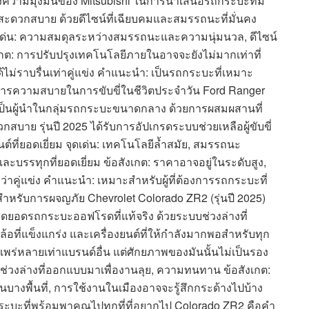
ถึงความมุ่งมั่นของ Mitsubishi ในการนำเสนอรถกระบะที่มี
สะดวกสบาย ด้วยดีไซน์ที่เฉียบคมและสมรรถนะที่มั่นคง
ุดเด่น: ความสมดุลระหว่างสมรรถนะและความนุ่มนวล, ดีไซน์
อสังเกต: การปรับปรุงเทคโนโลยีภายในอาจจะยังไม่มากเท่าที่
ม่ราบรื่นเท่าคู่แข่ง คำแนะนำ: เป็นรถกระบะที่เหมาะ
งการความสบายในการขับขี่ในชีวิตประจำวัน Ford Ranger
งคงเป็นผู้นำในกลุ่มรถกระบะขนาดกลาง ด้วยการผสมผสานที่
ย รุ่นปี 2025 ได้รับการอัปเกรดระบบช่วยเหลือผู้ขับขี่
นต์ที่ยอดเยี่ยม จุดเด่น: เทคโนโลยีล้ำสมัย, สมรรถนะ
ะบรรทุกที่ยอดเยี่ยม ข้อสังเกต: ราคาอาจอยู่ในระดับสูง,
ว่าคู่แข่ง คำแนะนำ: เหมาะสำหรับผู้ที่ต้องการรถกระบะที่
สำหรับการผจญภัย Chevrolet Colorado ZR2 (รุ่นปี 2025)
ุดยอดรถกระบะออฟโรดที่แท้จริง ด้วยระบบช่วงล่างที่
้อที่แข็งแกร่ง และเครื่องยนต์ที่ให้กำลังมากพอสำหรับทุก
่หลายเท่าแบรนด์อื่น แต่ศักยภาพของมันนั้นไม่เป็นรอง
่วงล่างที่ออกแบบมาเพื่องานลุย, ความทนทาน ข้อสังเกต:
บางพื้นที่, การใช้งานในเมืองอาจจะรู้สึกกระด้างไปบ้าง
ะบะที่พร้อมพาคุณไปทุกที่ที่อยากไป Colorado ZR2 คือคำ