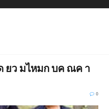
ด ยว มไหมก บค ณค า
0