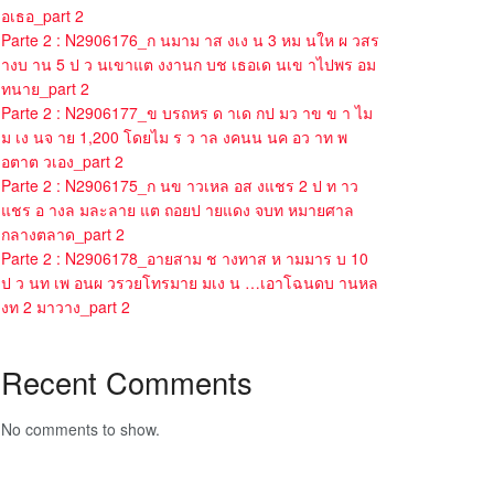
อเธอ_part 2
Parte 2 : N2906176_ก นมาม าส งเง น 3 หม นให ผ วสร
างบ าน 5 ป ว นเขาแต งงานก บช เธอเด นเข าไปพร อม
ทนาย_part 2
Parte 2 : N2906177_ข บรถหร ด าเด กป มว าข ข า ไม
ม เง นจ าย 1,200 โดยไม ร ว าล งคนน นค อว าท พ
อตาต วเอง_part 2
Parte 2 : N2906175_ก นข าวเหล อส งแชร 2 ป ท าว
แชร อ างล มละลาย แต ถอยป ายแดง จบท หมายศาล
กลางตลาด_part 2
Parte 2 : N2906178_อายสาม ช างทาส ห ามมาร บ 10
ป ว นท เพ อนผ วรวยโทรมาย มเง น …เอาโฉนดบ านหล
งท 2 มาวาง_part 2
Recent Comments
No comments to show.