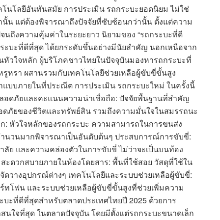
โลยีอันทันสมัย การประเมิน รถกระบะยอดนิยม ไม่ใช่
น แต่ต้องพิจารณาถึงปัจจัยที่ซับซ้อนกว่านั้น ตั้งแต่ความ
ปจนถึงความคุ้มค่าในระยะยาว นิยามของ “รถกระบะที่ดี
ะบะที่ดีที่สุด ได้ยกระดับขึ้นอย่างมีนัยสำคัญ นอกเหนือจาก
หัวใจหลัก ผู้บริโภคชาวไทยในปัจจุบันมองหารถกระบะที่
รูหรา ผสานรวมกับเทคโนโลยีช่วยเหลือผู้ขับขี่ขั้นสูง
แบบภายในที่ประณีต การประเมิน รถกระบะใหม่ ในครั้งนี้
ลอดภัยและคะแนนความน่าเชื่อถือ: ปัจจัยพื้นฐานที่สำคัญ
ลอดภัยของชีวิตและทรัพย์สิน รวมถึงความมั่นใจในสมรรถนะ
ก: หัวใจหลักของรถกระบะ ความสามารถในการขนส่ง
งานจำนวนมากพิจารณาเป็นอันดับต้นๆ ประสบการณ์การขับขี่:
ัย และความคล่องตัวในการขับขี่ ไม่ว่าจะเป็นบนท้อง
วกสบายภายในห้องโดยสาร: พื้นที่ใช้สอย วัสดุที่ใช้ใน
วางอุปกรณ์ต่างๆ เทคโนโลยีและระบบช่วยเหลือผู้ขับขี่:
ทโฟน และระบบช่วยเหลือผู้ขับขี่ขั้นสูงที่ช่วยเพิ่มความ
ที่ดีที่สุดสำหรับตลาดประเทศไทยปี 2025 ด้วยการ
าสนใจที่สุด ในตลาดปัจจุบัน โดยมีตั้งแต่รถกระบะขนาดเล็ก