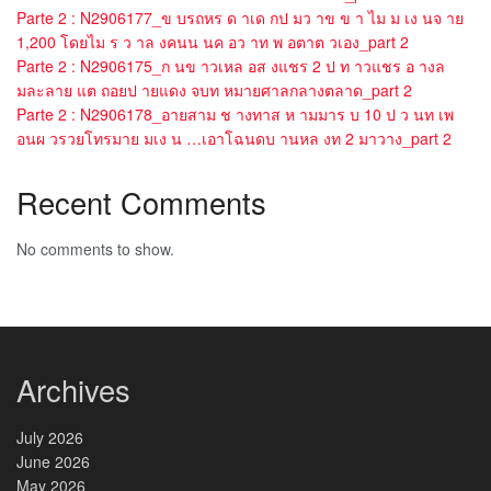
Parte 2 : N2906177_ข บรถหร ด าเด กป มว าข ข า ไม ม เง นจ าย
1,200 โดยไม ร ว าล งคนน นค อว าท พ อตาต วเอง_part 2
Parte 2 : N2906175_ก นข าวเหล อส งแชร 2 ป ท าวแชร อ างล
มละลาย แต ถอยป ายแดง จบท หมายศาลกลางตลาด_part 2
Parte 2 : N2906178_อายสาม ช างทาส ห ามมาร บ 10 ป ว นท เพ
อนผ วรวยโทรมาย มเง น …เอาโฉนดบ านหล งท 2 มาวาง_part 2
Recent Comments
No comments to show.
Archives
July 2026
June 2026
May 2026