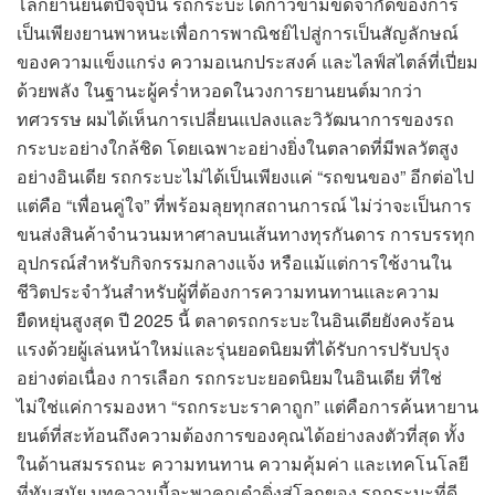
โลกยานยนต์ปัจจุบัน รถกระบะได้ก้าวข้ามขีดจำกัดของการ
เป็นเพียงยานพาหนะเพื่อการพาณิชย์ไปสู่การเป็นสัญลักษณ์
ของความแข็งแกร่ง ความอเนกประสงค์ และไลฟ์สไตล์ที่เปี่ยม
ด้วยพลัง ในฐานะผู้คร่ำหวอดในวงการยานยนต์มากว่า
ทศวรรษ ผมได้เห็นการเปลี่ยนแปลงและวิวัฒนาการของรถ
กระบะอย่างใกล้ชิด โดยเฉพาะอย่างยิ่งในตลาดที่มีพลวัตสูง
อย่างอินเดีย รถกระบะไม่ได้เป็นเพียงแค่ “รถขนของ” อีกต่อไป
แต่คือ “เพื่อนคู่ใจ” ที่พร้อมลุยทุกสถานการณ์ ไม่ว่าจะเป็นการ
ขนส่งสินค้าจำนวนมหาศาลบนเส้นทางทุรกันดาร การบรรทุก
อุปกรณ์สำหรับกิจกรรมกลางแจ้ง หรือแม้แต่การใช้งานใน
ชีวิตประจำวันสำหรับผู้ที่ต้องการความทนทานและความ
ยืดหยุ่นสูงสุด ปี 2025 นี้ ตลาดรถกระบะในอินเดียยังคงร้อน
แรงด้วยผู้เล่นหน้าใหม่และรุ่นยอดนิยมที่ได้รับการปรับปรุง
อย่างต่อเนื่อง การเลือก รถกระบะยอดนิยมในอินเดีย ที่ใช่
ไม่ใช่แค่การมองหา “รถกระบะราคาถูก” แต่คือการค้นหายาน
ยนต์ที่สะท้อนถึงความต้องการของคุณได้อย่างลงตัวที่สุด ทั้ง
ในด้านสมรรถนะ ความทนทาน ความคุ้มค่า และเทคโนโลยี
ที่ทันสมัย บทความนี้จะพาคุณดำดิ่งสู่โลกของ รถกระบะที่ดี