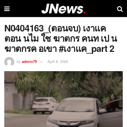
N0404163_(ตอนจบ) เงาแค
ตอน นไม ใช ฆาตกร คนท เป น
ฆาตกรค อเขา #เงาแค_part 2
by
admin79
April 8, 2026