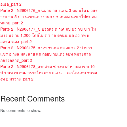
อเธอ_part 2
Parte 2 : N2906176_ก นมาม าส งเง น 3 หม นให ผ วสร
างบ าน 5 ป ว นเขาแต งงานก บช เธอเด นเข าไปพร อม
ทนาย_part 2
Parte 2 : N2906177_ข บรถหร ด าเด กป มว าข ข า ไม
ม เง นจ าย 1,200 โดยไม ร ว าล งคนน นค อว าท พ
อตาต วเอง_part 2
Parte 2 : N2906175_ก นข าวเหล อส งแชร 2 ป ท าว
แชร อ างล มละลาย แต ถอยป ายแดง จบท หมายศาล
กลางตลาด_part 2
Parte 2 : N2906178_อายสาม ช างทาส ห ามมาร บ 10
ป ว นท เพ อนผ วรวยโทรมาย มเง น …เอาโฉนดบ านหล
งท 2 มาวาง_part 2
Recent Comments
No comments to show.