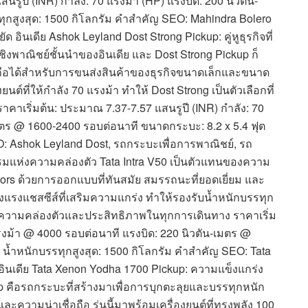
ูปี (INR) กำลัง: 70 แรงม้า (HP) แรงบิด: 200 นิวตัน-
ทุกสูงสุด: 1500 กิโลกรัม คำสำคัญ SEO: Mahindra Bolero
อินเดีย Ashok Leyland Dost Strong Pickup: คู่หูธุรกิจที่
์เชิงพาณิชย์ชั้นนำของอินเดีย และ Dost Strong Pickup ก็
ื่อถือได้สำหรับการขนส่งสินค้าของธุรกิจขนาดเล็กและขนาด
ต์ที่ให้กำลัง 70 แรงม้า ทำให้ Dost Strong เป็นตัวเลือกที่
ราคาเริ่มต้น: ประมาณ 7.37-7.57 แสนรูปี (INR) กำลัง: 70
มตร @ 1600-2400 รอบต่อนาที ขนาดกระบะ: 8.2 x 5.4 ฟุต
O: Ashok Leyland Dost, รถกระบะเพื่อการพาณิชย์, รถ
รรมแห่งความคล่องตัว Tata Intra V50 เป็นตัวแทนของความ
ors ด้วยการออกแบบที่ทันสมัย สมรรถนะที่ยอดเยี่ยม และ
็งแรงแชสซีส์ที่เสริมความแกร่ง ทำให้รองรับน้ำหนักบรรทุก
การความคล่องตัวและประสิทธิภาพในทุกการเดินทาง ราคาเริ่ม
แรงม้า @ 4000 รอบต่อนาที แรงบิด: 220 นิวตัน-เมตร @
 น้ำหนักบรรทุกสูงสุด: 1500 กิโลกรัม คำสำคัญ SEO: Tata
ินเดีย Tata Xenon Yodha 1700 Pickup: ความแข็งแกร่ง
p คือรถกระบะที่สร้างมาเพื่อการบุกตะลุยและบรรทุกหนัก
ความน่าเชื่อถือ รุ่นนี้มาพร้อมเครื่องยนต์ที่ทรงพลัง 100