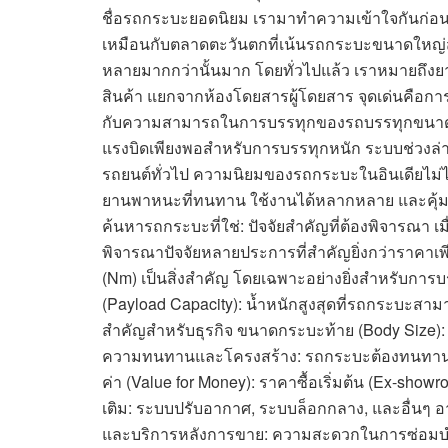
ชื่อรถกระบะยอดนิยม เรามาทำความเข้าใจกันก่อน
เหมือนกับตลาดตะวันตกที่เน้นรถกระบะขนาดใหญ
หลายมากกว่านั้นมาก โดยทั่วไปแล้ว เราหมายถึงย
สินค้า แยกจากห้องโดยสารผู้โดยสาร จุดเด่นคือ
กับความสามารถในการบรรทุกของรถบรรทุกขนาดย่อม
แรงบิดเพียงพอสำหรับการบรรทุกหนัก ระบบช่วงล่า
รถยนต์ทั่วไป ความนิยมของรถกระบะในอินเดียไม่ได้จำ
ยานพาหนะที่ทนทาน ใช้งานได้หลากหลาย และคุ้ม
ค้นหารถกระบะที่ใช่: ปัจจัยสำคัญที่ต้องพิจารณา เมื่
พิจารณาปัจจัยหลายประการที่สำคัญยิ่งกว่าราคาเพี
(Nm) เป็นสิ่งสำคัญ โดยเฉพาะอย่างยิ่งสำหรับก
(Payload Capacity): น้ำหนักสูงสุดที่รถกระบะสามา
สำคัญสำหรับธุรกิจ ขนาดกระบะท้าย (Body Size): พ
ความทนทานและโครงสร้าง: รถกระบะต้องทนทานต
ค่า (Value for Money): ราคาซื้อเริ่มต้น (Ex-showr
เติม: ระบบปรับอากาศ, ระบบล็อกกลาง, และอื่นๆ อ
และบริการหลังการขาย: ความสะดวกในการซ่อมบำรุง