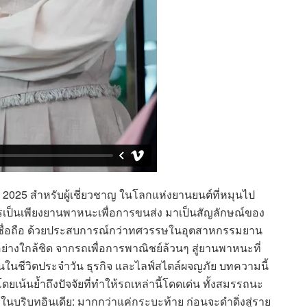
ี 2025 สำหรับผู้เชี่ยวชาญ ในโลกแห่งยานยนต์ที่หมุนไป
รเป็นเพียงยานพาหนะเพื่อการขนส่ง มาเป็นสัญลักษณ์ของ
ชื่อถือ ด้วยประสบการณ์กว่าทศวรรษในอุตสาหกรรมยาน
่างใกล้ชิด จากรถเพื่อการพาณิชย์ล้วนๆ สู่ยานพาหนะที่
นชีวิตประจำวัน ธุรกิจ และไลฟ์สไตล์ผจญภัย บทความนี้
ยเน้นย้ำถึงปัจจัยที่ทำให้รถเหล่านี้โดดเด่น ทั้งสมรรถนะ
นบริบทอินเดีย: มากกว่าแค่กระบะท้าย ก่อนจะดำดิ่งสู่ราย