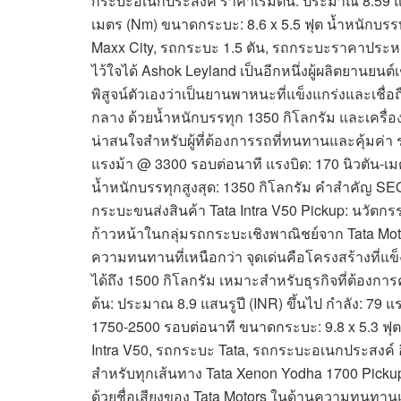
กระบะอเนกประสงค์ ราคาเริ่มต้น: ประมาณ 8.59 แสนร
เมตร (Nm) ขนาดกระบะ: 8.6 x 5.5 ฟุต น้ำหนักบรร
Maxx City, รถกระบะ 1.5 ตัน, รถกระบะราคาประหยัด 
ไว้ใจได้ Ashok Leyland เป็นอีกหนึ่งผู้ผลิตยานยนต
พิสูจน์ตัวเองว่าเป็นยานพาหนะที่แข็งแกร่งและเช
กลาง ด้วยน้ำหนักบรรทุก 1350 กิโลกรัม และเครื่องยน
น่าสนใจสำหรับผู้ที่ต้องการรถที่ทนทานและคุ้มค่า 
แรงม้า @ 3300 รอบต่อนาที แรงบิด: 170 นิวตัน-เ
น้ำหนักบรรทุกสูงสุด: 1350 กิโลกรัม คำสำคัญ SE
กระบะขนส่งสินค้า Tata Intra V50 Pickup: นวัตก
ก้าวหน้าในกลุ่มรถกระบะเชิงพาณิชย์จาก Tata Mot
ความทนทานที่เหนือกว่า จุดเด่นคือโครงสร้างที่แข
ได้ถึง 1500 กิโลกรัม เหมาะสำหรับธุรกิจที่ต้อง
ต้น: ประมาณ 8.9 แสนรูปี (INR) ขึ้นไป กำลัง: 79 
1750-2500 รอบต่อนาที ขนาดกระบะ: 9.8 x 5.3 ฟุต
Intra V50, รถกระบะ Tata, รถกระบะอเนกประสงค์ อ
สำหรับทุกเส้นทาง Tata Xenon Yodha 1700 Picku
ด้วยชื่อเสียงของ Tata Motors ในด้านความทนทานและ