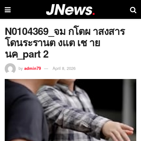
N0104369_จม กโตผ าสงสาร
โดนระรานต งแต เช าย
นค_part 2
by
admin79
April 8, 2026