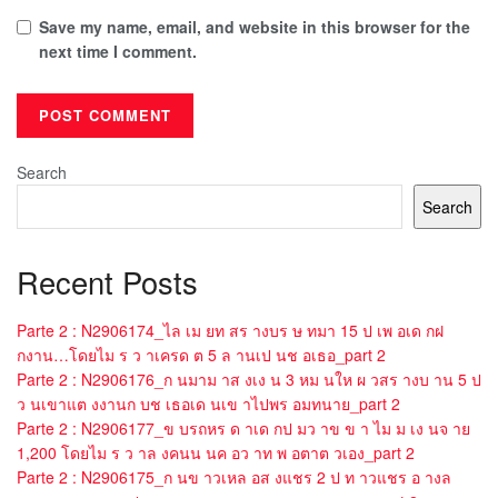
Save my name, email, and website in this browser for the
next time I comment.
Search
Search
Recent Posts
Parte 2 : N2906174_ไล เม ยท สร างบร ษ ทมา 15 ป เพ อเด กฝ
กงาน…โดยไม ร ว าเครด ต 5 ล านเป นช อเธอ_part 2
Parte 2 : N2906176_ก นมาม าส งเง น 3 หม นให ผ วสร างบ าน 5 ป
ว นเขาแต งงานก บช เธอเด นเข าไปพร อมทนาย_part 2
Parte 2 : N2906177_ข บรถหร ด าเด กป มว าข ข า ไม ม เง นจ าย
1,200 โดยไม ร ว าล งคนน นค อว าท พ อตาต วเอง_part 2
Parte 2 : N2906175_ก นข าวเหล อส งแชร 2 ป ท าวแชร อ างล