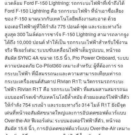
แวดล้อม Ford F-150 Lightning: รถกระบะไฟฟ้าที่เข้าถึงได้
Ford F-150 Lightning คือ รถกระบะไฟฟ้า ที่นำเอาชื่อเสียง
ของ F-150 มาผนวกกับเทคโนโลยีพลังงานสะอาด ด้วย
มอเตอร์ไฟฟ้าคู่ที่ให้กำลัง 775 ปอนด์-ฟุต และระยะทางวิ่ง
สูงสุด 300 ไมล์ต่อการชาร์จ F-150 Lightning สามารถลากจูง
ได้ถึง 10,000 ปอนด์ ทำให้เป็น รถกระบะไฟฟ้าสำหรับใช้งาน
จริง ฟีเจอร์เด่น: ระบบขับเคลื่อนไฟฟ้าเต็มรูปแบบ, หน้าจอ
สัมผัส SYNC 4A ขนาด 15.5 นิ้ว, Pro Power Onboard, ระบบ
ความปลอดภัย Co-Pilot360 เหมาะสำหรับ: ผู้ที่ต้องการ รถ
กระบะไฟฟ้า ที่มีสมรรถนะและความสามารถเทียบเท่ารถ
กระบะเครื่องยนต์สันดาป Rivian R1T: นวัตกรรมรถกระบะ
ไฟฟ้า Rivian R1T คือ รถกระบะไฟฟ้า ที่ผสมผสานสมรรถนะ
แบบออฟโรดเข้ากับเทคโนโลยีล้ำสมัย ด้วยมอเตอร์ไฟฟ้าสี่ตัว
ให้กำลัง 754 แรงม้า และระยะทางวิ่ง 314 ไมล์ R1T ยังมีจุด
เด่นที่หน้าจอสัมผัสขนาดใหญ่และการอัปเดตซอฟต์แวร์แบบ
Over-the-Air ฟีเจอร์เด่น: ระบบมอเตอร์ไฟฟ้าสี่ตัว, หน้าจอ
สัมผัส 15.6 นิ้ว, การอัปเดตซอฟต์แวร์แบบ Over-the-Air เหมาะ