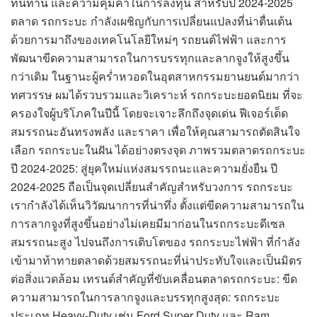
ทนทาน และความคุ้มค่าในการลงทุน สำหรับปี 2024-2025
ตลาด รถกระบะ กำลังเผชิญกับการเปลี่ยนแปลงที่น่าตื่นเต้น
ด้วยการมาถึงของเทคโนโลยีใหม่ๆ รถยนต์ไฟฟ้า และการ
พัฒนาขีดความสามารถในการบรรทุกและลากจูงให้สูงขึ้น
กว่าเดิม ในฐานะผู้คร่ำหวอดในอุตสาหกรรมยานยนต์มากว่า
ทศวรรษ ผมได้รวบรวมและวิเคราะห์ รถกระบะยอดนิยม ที่จะ
ครองใจผู้บริโภคในปีนี้ โดยจะเจาะลึกถึงจุดเด่น ฟีเจอร์เด็ด
สมรรถนะอันทรงพลัง และราคา เพื่อให้คุณสามารถตัดสินใจ
เลือก รถกระบะในฝัน ได้อย่างตรงจุด ภาพรวมตลาดรถกระบะ
ปี 2024-2025: สู่ยุคใหม่แห่งสมรรถนะและความยั่งยืน ปี
2024-2025 ถือเป็นจุดเปลี่ยนสำคัญสำหรับวงการ รถกระบะ
เรากำลังได้เห็นวิวัฒนาการที่น่าทึ่ง ตั้งแต่ขีดความสามารถใน
การลากจูงที่สูงขึ้นอย่างไม่เคยมีมาก่อนในรถกระบะดีเซล
สมรรถนะสูง ไปจนถึงการเติบโตของ รถกระบะไฟฟ้า ที่กำลัง
เข้ามาท้าทายตลาดด้วยสมรรถนะที่น่าประทับใจและเป็นมิตร
ต่อสิ่งแวดล้อม เทรนด์สำคัญที่ขับเคลื่อนตลาดรถกระบะ: ขีด
ความสามารถในการลากจูงและบรรทุกสูงสุด: รถกระบะ
ประเภท Heavy-Duty เช่น Ford Super Duty และ Ram