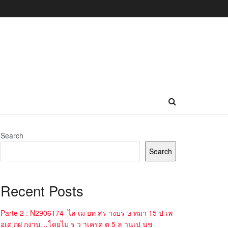
Search
Search
Recent Posts
Parte 2 : N2906174_ไล เม ยท สร างบร ษ ทมา 15 ป เพ
อเด กฝ กงาน…โดยไม ร ว าเครด ต 5 ล านเป นช