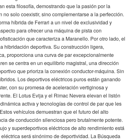
n esta filosofía, demostrando que la pasión por la
 no solo coexistir, sino complementarse a la perfección.
orma híbrida de Ferrari a un nivel de exclusividad y
aspecto para ofrecer una máquina de pista con
fisticación que caracteriza a Maranello. Por otro lado, el
la hibridación deportiva. Su construcción ligera,
ica, proporciona una curva de par excepcionalmente
en se centra en un equilibrio magistral, una dirección
portivo que prioriza la conexión conductor-máquina. Sin
híbridos. Los deportivos eléctricos puros están ganando
ter, con su promesa de aceleración vertiginosa y
nte. El Lotus Evija y el Rimac Nevera elevan el listón
inámica activa y tecnologías de control de par que les
 Estos vehículos demuestran que el futuro del alto
ncia de conducción silenciosa pero brutalmente potente.
jo y superdeportivos eléctricos de alto rendimiento está
a eléctrica será sinónimo de deportividad. La Búsqueda