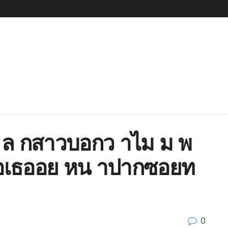
9 ล กสาวบอกว าไม ม พ
รอเธออย หน าปากซอยท
0