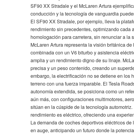
SF90 XX Stradale y el McLaren Artura ejemplifica
conducción y la tecnología de vanguardia pueden
El SF90 XX Stradale, por ejemplo, lleva la plataf
rendimiento sin precedentes, optimizando cada 
homologación para carretera, sin renunciar a la so
McLaren Artura representa la visión británica de 
combinada con un V6 biturbo y asistencia eléctr
amplia y un rendimiento digno de su linaje. McLar
precisa y un peso contenido, creando un superde
embargo, la electrificación no se detiene en los 
terreno con una fuerza imparable. El Tesla Roads
autonomía extendida, se posiciona como un refere
aún más, con configuraciones multimotores, aerod
sitúan en la cúspide de la tecnología automotriz.
rendimiento es eléctrico, ofreciendo una experie
La demanda de coches deportivos eléctricos de lu
en auge, anticipando un futuro donde la potenci