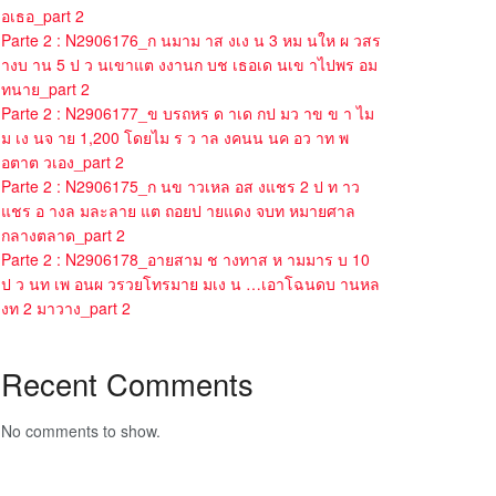
อเธอ_part 2
Parte 2 : N2906176_ก นมาม าส งเง น 3 หม นให ผ วสร
างบ าน 5 ป ว นเขาแต งงานก บช เธอเด นเข าไปพร อม
ทนาย_part 2
Parte 2 : N2906177_ข บรถหร ด าเด กป มว าข ข า ไม
ม เง นจ าย 1,200 โดยไม ร ว าล งคนน นค อว าท พ
อตาต วเอง_part 2
Parte 2 : N2906175_ก นข าวเหล อส งแชร 2 ป ท าว
แชร อ างล มละลาย แต ถอยป ายแดง จบท หมายศาล
กลางตลาด_part 2
Parte 2 : N2906178_อายสาม ช างทาส ห ามมาร บ 10
ป ว นท เพ อนผ วรวยโทรมาย มเง น …เอาโฉนดบ านหล
งท 2 มาวาง_part 2
Recent Comments
No comments to show.