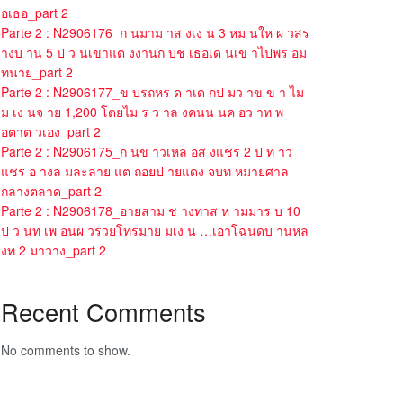
อเธอ_part 2
Parte 2 : N2906176_ก นมาม าส งเง น 3 หม นให ผ วสร
างบ าน 5 ป ว นเขาแต งงานก บช เธอเด นเข าไปพร อม
ทนาย_part 2
Parte 2 : N2906177_ข บรถหร ด าเด กป มว าข ข า ไม
ม เง นจ าย 1,200 โดยไม ร ว าล งคนน นค อว าท พ
อตาต วเอง_part 2
Parte 2 : N2906175_ก นข าวเหล อส งแชร 2 ป ท าว
แชร อ างล มละลาย แต ถอยป ายแดง จบท หมายศาล
กลางตลาด_part 2
Parte 2 : N2906178_อายสาม ช างทาส ห ามมาร บ 10
ป ว นท เพ อนผ วรวยโทรมาย มเง น …เอาโฉนดบ านหล
งท 2 มาวาง_part 2
Recent Comments
No comments to show.