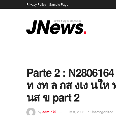
Privacy Policy
Sample Page
Parte 2 : N280616
ท งท ล กส งเง นให
นส ข part 2
by
admin79
July 8, 2026
in
Uncategorized