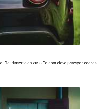
el Rendimiento en 2026 Palabra clave principal: coches