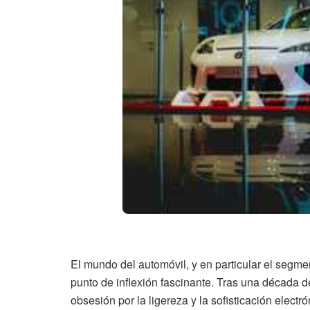
El mundo del automóvil, y en particular el segm
punto de inflexión fascinante. Tras una década de
obsesión por la ligereza y la sofisticación electró