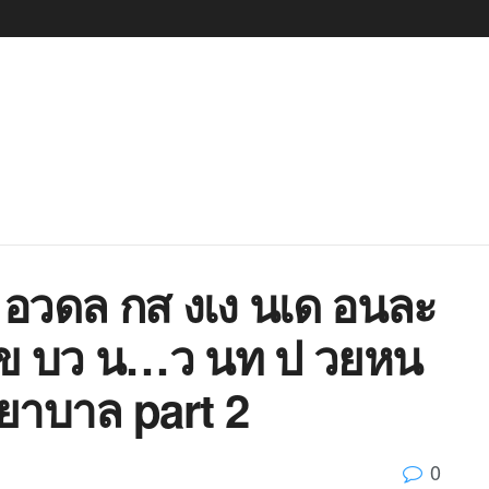
 อวดล กส งเง นเด อนละ
นข บว น…ว นท ป วยหน
ยาบาล part 2
0