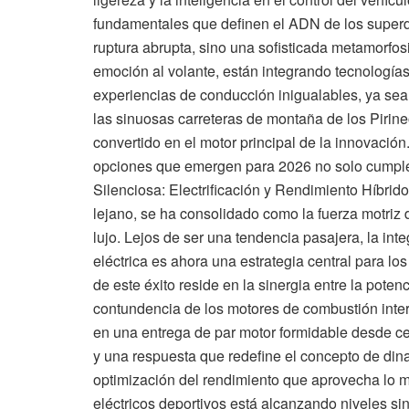
fundamentales que definen el ADN de los superde
ruptura abrupta, sino una sofisticada metamorfosi
emoción al volante, están integrando tecnología
experiencias de conducción inigualables, ya sea 
las sinuosas carreteras de montaña de los Pirine
convertido en el motor principal de la innovació
opciones que emergen para 2026 no solo cumplen
Silenciosa: Electrificación y Rendimiento Híbrido
lejano, se ha consolidado como la fuerza motriz
lujo. Lejos de ser una tendencia pasajera, la in
eléctrica es ahora una estrategia central para lo
de este éxito reside en la sinergia entre la poten
contundencia de los motores de combustión inter
en una entrega de par motor formidable desde ce
y una respuesta que redefine el concepto de d
optimización del rendimiento que aprovecha lo
eléctricos deportivos está alcanzando niveles s