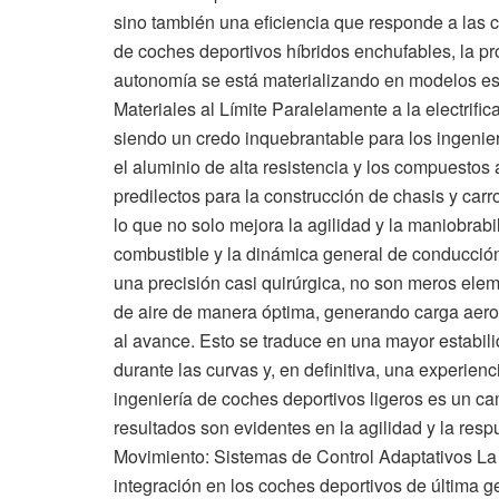
sino también una eficiencia que responde a las
de coches deportivos híbridos enchufables, la pro
autonomía se está materializando en modelos esp
Materiales al Límite Paralelamente a la electrifi
siendo un credo inquebrantable para los ingeniero
el aluminio de alta resistencia y los compuestos
predilectos para la construcción de chasis y carr
lo que no solo mejora la agilidad y la maniobrabi
combustible y la dinámica general de conducci
una precisión casi quirúrgica, no son meros eleme
de aire de manera óptima, generando carga aero
al avance. Esto se traduce en una mayor estabili
durante las curvas y, en definitiva, una experie
ingeniería de coches deportivos ligeros es un c
resultados son evidentes en la agilidad y la res
Movimiento: Sistemas de Control Adaptativos La
integración en los coches deportivos de última g