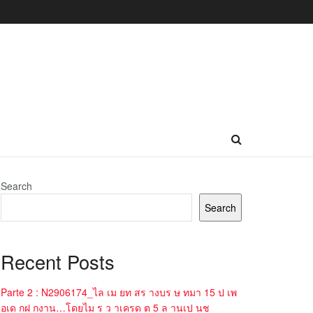
Search
Search
Recent Posts
Parte 2 : N2906174_ไล เม ยท สร างบร ษ ทมา 15 ป เพ
อเด กฝ กงาน…โดยไม ร ว าเครด ต 5 ล านเป นช