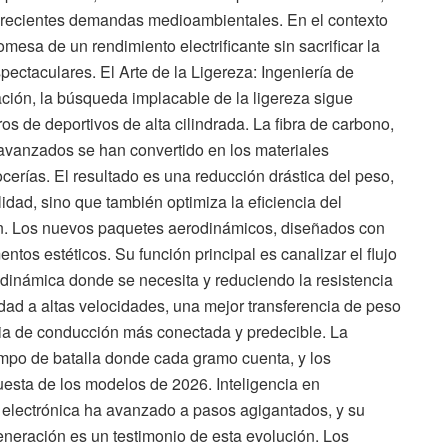
 crecientes demandas medioambientales. En el contexto
mesa de un rendimiento electrificante sin sacrificar la
ectaculares. El Arte de la Ligereza: Ingeniería de
cación, la búsqueda implacable de la ligereza sigue
s de deportivos de alta cilindrada. La fibra de carbono,
 avanzados se han convertido en los materiales
ocerías. El resultado es una reducción drástica del peso,
lidad, sino que también optimiza la eficiencia del
ón. Los nuevos paquetes aerodinámicos, diseñados con
ntos estéticos. Su función principal es canalizar el flujo
dinámica donde se necesita y reduciendo la resistencia
dad a altas velocidades, una mejor transferencia de peso
ncia de conducción más conectada y predecible. La
ampo de batalla donde cada gramo cuenta, y los
puesta de los modelos de 2026. Inteligencia en
 electrónica ha avanzado a pasos agigantados, y su
eneración es un testimonio de esta evolución. Los