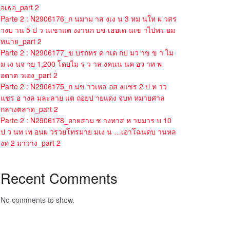
อเธอ_part 2
Parte 2 : N2906176_ก นมาม าส งเง น 3 หม นให ผ วสร
างบ าน 5 ป ว นเขาแต งงานก บช เธอเด นเข าไปพร อม
ทนาย_part 2
Parte 2 : N2906177_ข บรถหร ด าเด กป มว าข ข า ไม
ม เง นจ าย 1,200 โดยไม ร ว าล งคนน นค อว าท พ
อตาต วเอง_part 2
Parte 2 : N2906175_ก นข าวเหล อส งแชร 2 ป ท าว
แชร อ างล มละลาย แต ถอยป ายแดง จบท หมายศาล
กลางตลาด_part 2
Parte 2 : N2906178_อายสาม ช างทาส ห ามมาร บ 10
ป ว นท เพ อนผ วรวยโทรมาย มเง น …เอาโฉนดบ านหล
งท 2 มาวาง_part 2
Recent Comments
No comments to show.