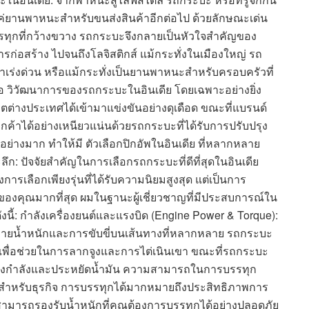
ยงแค่ยานพาหนะสำหรับขนส่งสินค้าอีกต่อไป ด้วยลักษณะเด่น
ี่บรรทุกที่กว้างขวาง รถกระบะจึงกลายเป็นหัวใจสำคัญของ
่อสร้าง ไปจนถึงโลจิสติกส์ แม้กระทั่งในเมืองใหญ่ รถ
าเร่งด่วน หรือแม้กระทั่งเป็นยานพาหนะสำหรับครอบครัวที่
คือ วิวัฒนาการของรถกระบะในอินเดีย โดยเฉพาะอย่างยิ่ง
ู้ผลิตต่างประเทศได้เข้ามาแข่งขันอย่างดุเดือด ขณะที่แบรนด์
ูกค้าได้อย่างเหนียวแน่นด้วยรถกระบะที่ได้รับการปรับปรุง
ภคอย่างมาก ทำให้มี ตัวเลือกปิกอัพในอินเดีย ที่หลากหลาย
ึก: ปัจจัยสำคัญในการเลือกรถกระบะที่ดีที่สุดในอินเดีย
องการเลือกเพียงรุ่นที่ได้รับความนิยมสูงสุด แต่เป็นการ
ของคุณมากที่สุด ผมในฐานะผู้เชี่ยวชาญที่มีประสบการณ์ใน
งนี้: กำลังเครื่องยนต์และแรงบิด (Engine Power & Torque):
นถ่ายน้ำหนักและการขับขี่บนเส้นทางที่หลากหลาย รถกระบะ
ูงเพื่อช่วยในการลากจูงและการไต่เนินเขา ขณะที่รถกระบะ
ว่างกำลังและประหยัดน้ำมัน ความสามารถในการบรรทุก
ะ สำหรับธุรกิจ การบรรทุกได้มากหมายถึงประสิทธิภาพการ
 สามารถรองรับน้ำหนักที่คุณต้องการบรรทุกได้อย่างปลอดภัย