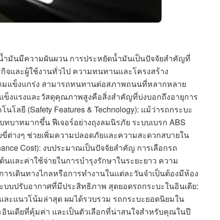
าน้ำมันมีความผันผวน การประหยัดน้ำมันเป็นปัจจัยสำคัญที่
ุรกิจและผู้ใช้งานทั่วไป ความทนทานและโครงสร้าง
งมีความแข็งแกร่ง สามารถทนทานต่อสภาพถนนที่หลากหลาย
ข็งแรงและวัสดุคุณภาพสูงคือสิ่งสำคัญที่บ่งบอกถึงอายุการ
นโลยี (Safety Features & Technology): แม้ว่ารถกระบะ
ีบทบาทมากขึ้น ฟีเจอร์อย่างถุงลมนิรภัย ระบบเบรก ABS
ขี่ต่างๆ ช่วยเพิ่มความปลอดภัยและความสะดวกสบายใน
enance Cost): งบประมาณเป็นปัจจัยสำคัญ การเลือกรถ
เริ่มต้นและค่าใช้จ่ายในการบำรุงรักษาในระยะยาว ความ
การเดินทางไกลหรือการทำงานในแต่ละวันจำเป็นต้องมีห้อง
ระบบปรับอากาศที่มีประสิทธิภาพ สุดยอดรถกระบะในอินเดีย:
าดและแนวโน้มล่าสุด ผมได้รวบรวม รถกระบะยอดนิยมใน
อินเดียที่คุ้มค่า และเป็นตัวเลือกที่น่าสนใจสำหรับคุณในปี