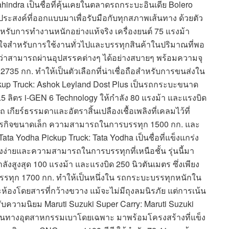
indra เป็นชื่อที่คุ้นเคยในตลาดรถกระบะอินเดีย Bolero
ระสงค์ที่ออกแบบมาเพื่อรับมือกับทุกสภาพเส้นทาง ด้วยตัว
ำหรับการทำงานหนักอย่างแท้จริง เครื่องยนต์ 75 แรงม้า
อใจสำหรับการใช้งานทั่วไปและบรรทุกสินค้าในปริมาณที่พอ
ด้ว่าสามารถผ่านอุปสรรคต่างๆ ได้อย่างสบายๆ พร้อมความจุ
2735 กก. ทำให้เป็นตัวเลือกที่น่าเชื่อถือสำหรับการขนส่งใน
up Truck: Ashok Leyland Dost Plus เป็นรถกระบะขนาด
ล 1.5 ลิตร i-GEN 6 Technology ให้กำลัง 80 แรงม้า และแรงบิด
 เกียร์ธรรมดาและอัตราสิ้นเปลืองเชื้อเพลิงที่เคลมไว้ที่
ับธุรกิจขนาดเล็ก ความสามารถในการบรรทุก 1500 กก. และ
ata Yodha Pickup Truck: Tata Yodha เป็นชื่อที่แข็งแกร่ง
ึงง่ายและความสามารถในการบรรทุกที่เหนือชั้น รุ่นนี้มา
ลังสูงสุด 100 แรงม้า และแรงบิด 250 นิวตันเมตร ซึ่งเพียง
ุก 1700 กก. ทำให้เป็นหนึ่งใน รถกระบะบรรทุกหนักใน
ะห้องโดยสารที่กว้างขวาง แม้จะไม่มีถุงลมนิรภัย แต่การเน้น
รับความนิยม Maruti Suzuki Super Carry: Maruti Suzuki
้งานทางอุตสาหกรรมเบาโดยเฉพาะ มาพร้อมโครงสร้างที่แข็ง