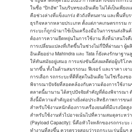
ในชื่อ “ปิกอัพ” ในบริบทของอินเดีย ไม่ได้เป็นเพี
คือช่วงล่างที่แข็งแกร่ง ตัวถังที่ทนทาน และพื้นท
ธุรกิจหลากหลายประเภท ตั้งแต่ภาคเกษตรกรรม การก
กระบะก็ถูกนำมาใช้เป็นเครื่องมือในการขนส่งสินค้
ต้องการความยืดหยุ่นในการใช้งาน สิ่งที่น่าสนใจ
การเปลี่ยนแปลงที่เกิดขึ้นในช่วงไม่กี่ปีที่ผ่านมา ผ
อินเดียอย่าง Mahindra และ Tata ก็ยังคงรักษาฐานล
ให้ทันสมัยอยู่เสมอ การแข่งขันนี้ส่งผลดีต่อผู้บริโ
มากขึ้น ทั้งในด้านสมรรถนะ ฟีเจอร์ และราคา เจาะล
การเลือก รถกระบะที่ดีที่สุดในอินเดีย ไม่ใช่เรื่องข
พิจารณาปัจจัยที่สอดคล้องกับความต้องการใช้งาน
ตลาดนี้มานาน ได้สรุปปัจจัยสำคัญที่ต้องพิจารณา ดั
สิ่งนี้มีความสำคัญอย่างยิ่งต่อประสิทธิภาพการข
สำหรับใช้งานหนักต้องการเครื่องยนต์ที่มีแรงบิดส
สำหรับใช้งานทั่วไปอาจเน้นไปที่ความสมดุลระห
(Payload Capacity): นี่คือหัวใจหลักของรถกระบ
ทำงานที่สูงขึ้น ควรตรวจสอบว่ารถกระบะรุ่นนั้นๆ