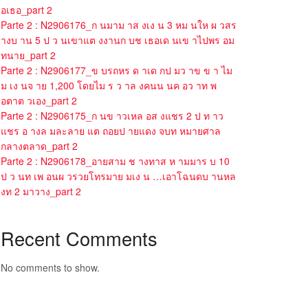
อเธอ_part 2
Parte 2 : N2906176_ก นมาม าส งเง น 3 หม นให ผ วสร
างบ าน 5 ป ว นเขาแต งงานก บช เธอเด นเข าไปพร อม
ทนาย_part 2
Parte 2 : N2906177_ข บรถหร ด าเด กป มว าข ข า ไม
ม เง นจ าย 1,200 โดยไม ร ว าล งคนน นค อว าท พ
อตาต วเอง_part 2
Parte 2 : N2906175_ก นข าวเหล อส งแชร 2 ป ท าว
แชร อ างล มละลาย แต ถอยป ายแดง จบท หมายศาล
กลางตลาด_part 2
Parte 2 : N2906178_อายสาม ช างทาส ห ามมาร บ 10
ป ว นท เพ อนผ วรวยโทรมาย มเง น …เอาโฉนดบ านหล
งท 2 มาวาง_part 2
Recent Comments
No comments to show.