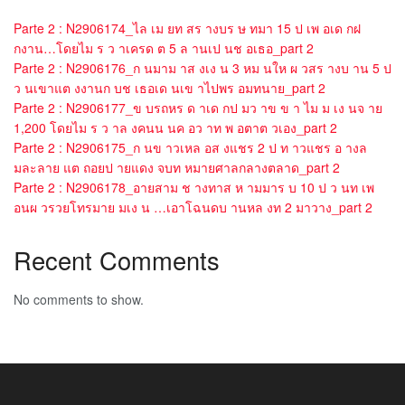
Parte 2 : N2906174_ไล เม ยท สร างบร ษ ทมา 15 ป เพ อเด กฝ
กงาน…โดยไม ร ว าเครด ต 5 ล านเป นช อเธอ_part 2
Parte 2 : N2906176_ก นมาม าส งเง น 3 หม นให ผ วสร างบ าน 5 ป
ว นเขาแต งงานก บช เธอเด นเข าไปพร อมทนาย_part 2
Parte 2 : N2906177_ข บรถหร ด าเด กป มว าข ข า ไม ม เง นจ าย
1,200 โดยไม ร ว าล งคนน นค อว าท พ อตาต วเอง_part 2
Parte 2 : N2906175_ก นข าวเหล อส งแชร 2 ป ท าวแชร อ างล
มละลาย แต ถอยป ายแดง จบท หมายศาลกลางตลาด_part 2
Parte 2 : N2906178_อายสาม ช างทาส ห ามมาร บ 10 ป ว นท เพ
อนผ วรวยโทรมาย มเง น …เอาโฉนดบ านหล งท 2 มาวาง_part 2
Recent Comments
No comments to show.