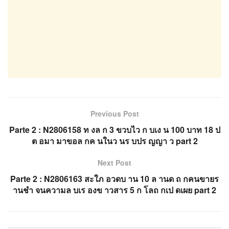
Previous Post
Parte 2 : N2806158 ท งล ก 3 ขวบไว ก บเง น 100 บาท 18 ป
ต อมา มาขอล กค นในว นร บปร ญญา ว part 2
Next Post
Parte 2 : N2806163 สะใภ อวดบ าน 10 ล านด ถ กคนขายร
านชำ จนความล บเร องข าวสาร 5 ก โลถ กเป ดเผย part 2