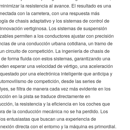
minimizar la resistencia al avance. El resultado es una
nectada con la carretera, con una respuesta más
ogía de chasis adaptativo y los sistemas de control de
innovación vertiginosa. Los sistemas de suspensión
zables permiten a los conductores ajustar con precisión
ncias de una conducción urbana cotidiana, un tramo de
n circuito de competición. La ingeniería de chasis de
 de forma fluida con estos sistemas, garantizando una
eden esperar una velocidad de vértigo, una aceleración
rquestado por una electrónica inteligente que anticipa y
utomovilismo de competición, desde las series de
yes, se filtra de manera cada vez más evidente en los
ción en la pista se traduce directamente en
ción, la resistencia y la eficiencia en los coches que
ura de la conducción mecánica no se ha perdido. Los
los entusiastas que buscan una experiencia de
nexión directa con el entorno y la máquina es primordial.