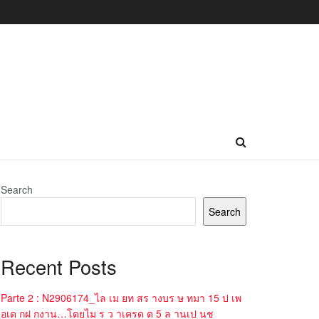
Search
Search
Recent Posts
Parte 2 : N2906174_ไล เม ยท สร างบร ษ ทมา 15 ป เพ
อเด กฝ กงาน…โดยไม ร ว าเครด ต 5 ล านเป นช