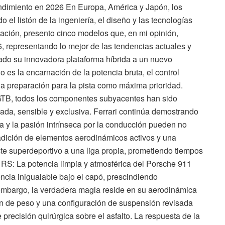
ndimiento en 2026 En Europa, América y Japón, los
 el listón de la ingeniería, el diseño y las tecnologías
uación, presento cinco modelos que, en mi opinión,
6, representando lo mejor de las tendencias actuales y
evado su innovadora plataforma híbrida a un nuevo
 es la encarnación de la potencia bruta, el control
una preparación para la pista como máxima prioridad.
GTB, todos los componentes subyacentes han sido
ada, sensible y exclusiva. Ferrari continúa demostrando
a y la pasión intrínseca por la conducción pueden no
 adición de elementos aerodinámicos activos y una
te superdeportivo a una liga propia, prometiendo tiempos
 RS: La potencia limpia y atmosférica del Porsche 911
cia inigualable bajo el capó, prescindiendo
embargo, la verdadera magia reside en su aerodinámica
n de peso y una configuración de suspensión revisada
precisión quirúrgica sobre el asfalto. La respuesta de la