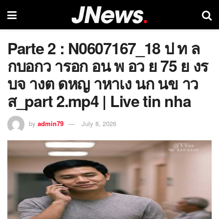
Parte 2 : N0607167_18 ป ท ล
กบอกว ารอก อน พ อว ย 75 ย งร
บจ างต ดหญ าหาเง นก นข าว
ส_part 2.mp4 | Live tin nha
by
admin79
July 8, 2026