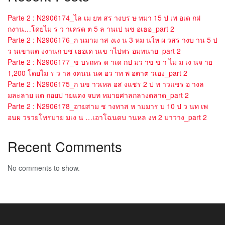
Parte 2 : N2906174_ไล เม ยท สร างบร ษ ทมา 15 ป เพ อเด กฝ
กงาน…โดยไม ร ว าเครด ต 5 ล านเป นช อเธอ_part 2
Parte 2 : N2906176_ก นมาม าส งเง น 3 หม นให ผ วสร างบ าน 5 ป
ว นเขาแต งงานก บช เธอเด นเข าไปพร อมทนาย_part 2
Parte 2 : N2906177_ข บรถหร ด าเด กป มว าข ข า ไม ม เง นจ าย
1,200 โดยไม ร ว าล งคนน นค อว าท พ อตาต วเอง_part 2
Parte 2 : N2906175_ก นข าวเหล อส งแชร 2 ป ท าวแชร อ างล
มละลาย แต ถอยป ายแดง จบท หมายศาลกลางตลาด_part 2
Parte 2 : N2906178_อายสาม ช างทาส ห ามมาร บ 10 ป ว นท เพ
อนผ วรวยโทรมาย มเง น …เอาโฉนดบ านหล งท 2 มาวาง_part 2
Recent Comments
No comments to show.