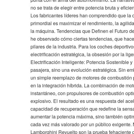
no se trata de elegir entre potencia bruta y eficien
Los fabricantes líderes han comprendido que la c
primordial es maximizar el rendimiento, la agilid
la máquina. Tendencias que Definen el Futuro de 
he observado cómo ciertas tendencias, que hace
pilares de la industria. Para los coches deportivo
electrificación estratégica, la obsesión por la lig
Electrificación Inteligente: Potencia Sostenible 
pasajera, sino una evolución estratégica. Sin em
un simple reemplazo de motores de combustión po
en la integración híbrida. La combinación de mot
instantáneo, con propulsores de combustión opti
explosivo. El resultado es una respuesta del acel
capacidad de recuperación que redefine la sensa
aumentar la potencia máxima, sino también optimi
cada vez más valorado por un público exigente. 
Lamborghini Revuelto son la prueba fehaciente de