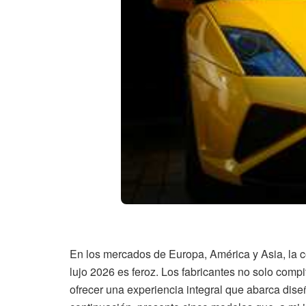
En los mercados de Europa, América y Asia, la 
lujo 2026 es feroz. Los fabricantes no solo comp
ofrecer una experiencia integral que abarca dise