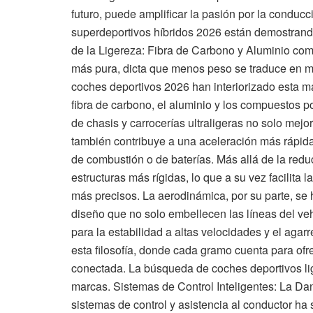
futuro, puede amplificar la pasión por la conducc
superdeportivos híbridos 2026 están demostrando
de la Ligereza: Fibra de Carbono y Aluminio como
más pura, dicta que menos peso se traduce en ma
coches deportivos 2026 han interiorizado esta m
fibra de carbono, el aluminio y los compuestos p
de chasis y carrocerías ultraligeras no solo mejo
también contribuye a una aceleración más rápid
de combustión o de baterías. Más allá de la redu
estructuras más rígidas, lo que a su vez facilita
más precisos. La aerodinámica, por su parte, se h
diseño que no solo embellecen las líneas del ve
para la estabilidad a altas velocidades y el agar
esta filosofía, donde cada gramo cuenta para of
conectada. La búsqueda de coches deportivos li
marcas. Sistemas de Control Inteligentes: La Dan
sistemas de control y asistencia al conductor ha