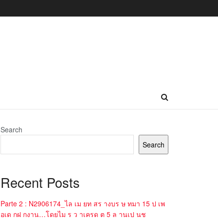
Search
Search
Recent Posts
Parte 2 : N2906174_ไล เม ยท สร างบร ษ ทมา 15 ป เพ
อเด กฝ กงาน…โดยไม ร ว าเครด ต 5 ล านเป นช