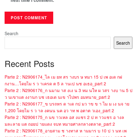
next time I comment.
Search
Search
Recent Posts
Parte 2 : N2906174_ไล เม ยท สร างบร ษ ทมา 15 ป เพ อเด กฝ
กงาน…โดยไม ร ว าเครด ต 5 ล านเป นช อเธอ_part 2
Parte 2 : N2906176_ก นมาม าส งเง น 3 หม นให ผ วสร างบ าน 5 ป
ว นเขาแต งงานก บช เธอเด นเข าไปพร อมทนาย_part 2
Parte 2 : N2906177_ข บรถหร ด าเด กป มว าข ข า ไม ม เง นจ าย
1,200 โดยไม ร ว าล งคนน นค อว าท พ อตาต วเอง_part 2
Parte 2 : N2906175_ก นข าวเหล อส งแชร 2 ป ท าวแชร อ างล
มละลาย แต ถอยป ายแดง จบท หมายศาลกลางตลาด_part 2
Parte 2 : N2906178_อายสาม ช างทาส ห ามมาร บ 10 ป ว นท เพ