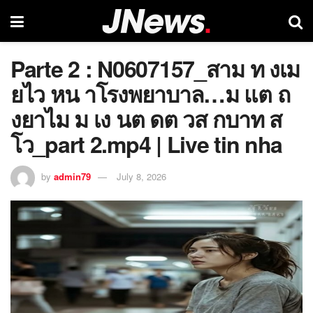
Parte 2 : N0607157_สาม ท งเม
ยไว หน าโรงพยาบาล…ม แต ถ
งยาไม ม เง นต ดต วส กบาท ส
โว_part 2.mp4 | Live tin nha
by
admin79
July 8, 2026