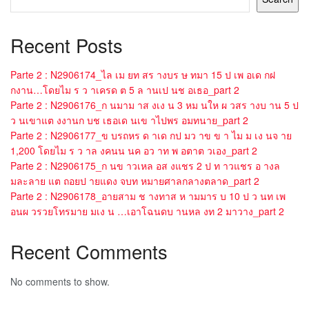
Recent Posts
Parte 2 : N2906174_ไล เม ยท สร างบร ษ ทมา 15 ป เพ อเด กฝ
กงาน…โดยไม ร ว าเครด ต 5 ล านเป นช อเธอ_part 2
Parte 2 : N2906176_ก นมาม าส งเง น 3 หม นให ผ วสร างบ าน 5 ป
ว นเขาแต งงานก บช เธอเด นเข าไปพร อมทนาย_part 2
Parte 2 : N2906177_ข บรถหร ด าเด กป มว าข ข า ไม ม เง นจ าย
1,200 โดยไม ร ว าล งคนน นค อว าท พ อตาต วเอง_part 2
Parte 2 : N2906175_ก นข าวเหล อส งแชร 2 ป ท าวแชร อ างล
มละลาย แต ถอยป ายแดง จบท หมายศาลกลางตลาด_part 2
Parte 2 : N2906178_อายสาม ช างทาส ห ามมาร บ 10 ป ว นท เพ
อนผ วรวยโทรมาย มเง น …เอาโฉนดบ านหล งท 2 มาวาง_part 2
Recent Comments
No comments to show.