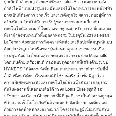
บุกเบิกที่กล้าหาญ ด้วยแชสซีของ Lotus Elise และระบบส่ง
กำลังไฟฟ้าแบบหัวรุนแรง มันแสดงให้โลกเห็นว่ารถยนต์ไฟฟ้า
อาจเป็นที่ต้องการ รวดเร็ว และน่าดึงดูดใจ ผลกระทบอยู่ที่การ
สร้างนิยามใหม่ให้กับการรับรู้ของสาธารณชนเกี่ยวกับ
เทคโนโลยีแบตเตอรี่ โดยวางรากฐานสำหรับการเปลี่ยนแปลง
ที่เรากำลังพบเห็นทั่วทั้งอุตสาหกรรมในปัจจุบัน 2016 Ferrari
LaFerrari Aperta: การสังเคราะห์พลังและศิลปะที่สมบูรณ์แบบ
Aperta นำสูตรไฮบริดของรุ่นก่อนมาสู่ขอบเขตของรถเปิด
ประทุน Aperta ถือเป็นสุดยอดแห่งวิศวกรรมของ Maranello
โดดเด่นด้วยเครื่องยนต์ V12 แบบดูดอากาศที่เสริมด้วยระบบ
HY-KERS ให้อัตราเร่งที่ดุเดือดและประสบการณ์การขับขี่ที่
ล้ำลึกซึ่งหาได้ยากในรถยนต์ที่ใช้งานจริง เป็นข้อพิสูจน์ว่า
ความพิเศษเฉพาะตัวและเทคโนโลยีล้ำหน้าสามารถอยู่ร่วม
กันในผลงานชิ้นเอกบนล้อได้ 1999 Lotus Elise (ชุดที่ 1):
ปรัชญาของ Colin Chapman ที่ดีที่สุด Elise เป็นตัวอย่างสูงสุด
ที่ว่าความเร็วไม่ได้เกิดขึ้นด้วยพละกำลังเพียงอย่างเดียว แต่
ด้วยการลดน้ำหนักลงอย่างมาก โครงรถอะลูมิเนียมประสาน
และระบบกันสะเทือนแบบมินิมอลช่วยให้เชื่อมต่อกับพื้นถนนที่