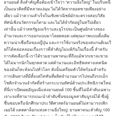
ยานยนต์ สิ่งสำคัญคือต้องเข้าใจว่า “ความยิ่งใหญ่” ในบริบทนี้
เป็นแนวคิดที่มีหลายแง่มุม ไม่ได้วัดจากยอดขายเพียงอย่าง
เดียว แม้ว่าความสำเร็จในเชิงพาณิชย์มักจะตรวจสอบวิสัย
ทัศน์เชิงนวัตกรรมก็ตาม และไม่ได้จำกัดอยู่ในทวีปเดียว
เท่านั้น แม้ว่าสหรัฐอเมริกาและยุโรปจะเป็นศูนย์กลางของ
อำนาจและการออกแบบมาโดยตลอด แต่คุณภาพแบบดั้งเดิม
ความน่าเชื่อถือของญี่ปุ่น และการใช้งานจริงของสแกนดิเนเวี
ยก็ได้หล่อหลอมเรื่องราวที่สำคัญไม่แพ้กันในเรื่องนี้ สำหรับ
การคัดเลือกนี้ เราได้รวมยานพาหนะที่ถึงแม้พวกเขาจะขาย
ได้ไม่มากนักในทุกตลาด แต่ตำนานและอิทธิพลทางเทคนิค
ของมันก็สะท้อนไปทั่วโลก ดังนั้นเตรียมตัวให้พร้อมสำหรับ
การเดินทางที่มีตั้งแต่ไททันที่ผลิตจำนวนมากไปจนถึงรถเอ็ก
โซติกจำนวนจำกัดที่สร้างกระบวนทัศน์ด้านประสิทธิภาพใหม่
ที่นี่เราเปิดเผยอัญมณีแห่งยานยนต์ 100 ชิ้นที่ไม่มีลำดับเฉพาะ
เจาะจงที่สามารถแนะนำลำดับชั้นของมูลค่าสัมบูรณ์ได้ ซึ่งผู้
ชื่นชอบหรือนักศึกษาประวัติศาสตร์ยานยนต์ไม่สามารถเพิก
เฉยได้ แคตตาล็อกแห่งความยิ่งใหญ่: ยานพาหนะสำคัญ 100