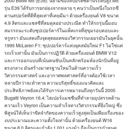
2000 BMW M5 (E39): นิยามของสปอร์ตซีดานระดับสูง M5
รุ่น E39 ได้รับการยกย่องจากหลาย ๆ คนว่าเป็นหนึ่งในรถซี
ดานสปอร์ตที่ดีที่สุดเท่าที่เคยมีมา ด้วยเครื่องยนต์ V8 ขนาด
4.9 ลิตรและแชสซีที่สมดุลอย่างประณีต ทำให้รถรุ่นนี้มอบ
สมรรถนะระดับซุปเปอร์คาร์ในแพ็คเกจที่สุขุมรอบคอบและ
หรูหรา มันแสดงถึงจุดสุดยอดของวิศวกรรมเยอรมันในยุคนั้น
1995 McLaren F1: ซุปเปอร์คาร์แห่งยุคสมัยใหม่ F1 ไม่ใช่แค่
รถเร็วเท่านั้น มันเป็นการปฏิวัติ ด้วยเครื่องยนต์ BMW V12
และการออกแบบที่เน้นคนขับเป็นหลักพร้อมห้องนักบินที่อยู่
ตรงกลาง มันสร้างมาตรฐานใหม่ในด้านความเร็ว
วิศวกรรมศาสตร์ และอากาศพลศาสตร์ที่อาจต้องใช้เวลา
หลายปีกว่าจะท้าทาย ความบริสุทธิ์ของแนวคิดและ
ประสิทธิภาพยังคงได้รับการเคารพมาจนถึงทุกวันนี้ 2005
Bugatti Veyron 16.4: ไฮเปอร์แมชชีนที่ทำลายอุปสรรคด้าน
ความเร็ว Veyron เป็นความสำเร็จทางวิศวกรรมที่ยิ่งใหญ่ ซึ่ง
พิสูจน์ให้เห็นว่าขีดจำกัดของความเร็วสูงสุดเป็นเพียงเรื่องของ
งบประมาณและความตั้งใจเท่านั้น ด้วยเครื่องยนต์ W16
ขนาด 8.0 ลิตรและกำลัง 1,001 แรงม้า ถือเป็นการกำหนด