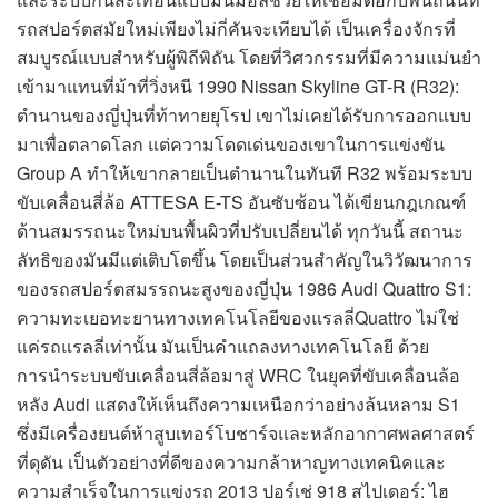
รถสปอร์ตสมัยใหม่เพียงไม่กี่คันจะเทียบได้ เป็นเครื่องจักรที่
สมบูรณ์แบบสำหรับผู้พิถีพิถัน โดยที่วิศวกรรมที่มีความแม่นยำ
เข้ามาแทนที่ม้าที่วิ่งหนี 1990 Nissan Skyline GT-R (R32):
ตำนานของญี่ปุ่นที่ท้าทายยุโรป เขาไม่เคยได้รับการออกแบบ
มาเพื่อตลาดโลก แต่ความโดดเด่นของเขาในการแข่งขัน
Group A ทำให้เขากลายเป็นตำนานในทันที R32 พร้อมระบบ
ขับเคลื่อนสี่ล้อ ATTESA E-TS อันซับซ้อน ได้เขียนกฎเกณฑ์
ด้านสมรรถนะใหม่บนพื้นผิวที่ปรับเปลี่ยนได้ ทุกวันนี้ สถานะ
ลัทธิของมันมีแต่เติบโตขึ้น โดยเป็นส่วนสำคัญในวิวัฒนาการ
ของรถสปอร์ตสมรรถนะสูงของญี่ปุ่น 1986 Audi Quattro S1:
ความทะเยอทะยานทางเทคโนโลยีของแรลลี่Quattro ไม่ใช่
แค่รถแรลลี่เท่านั้น มันเป็นคำแถลงทางเทคโนโลยี ด้วย
การนำระบบขับเคลื่อนสี่ล้อมาสู่ WRC ในยุคที่ขับเคลื่อนล้อ
หลัง Audi แสดงให้เห็นถึงความเหนือกว่าอย่างล้นหลาม S1
ซึ่งมีเครื่องยนต์ห้าสูบเทอร์โบชาร์จและหลักอากาศพลศาสตร์
ที่ดุดัน เป็นตัวอย่างที่ดีของความกล้าหาญทางเทคนิคและ
ความสำเร็จในการแข่งรถ 2013 ปอร์เช่ 918 สไปเดอร์: ไฮ