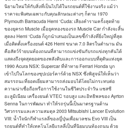
นิยามใหม่ให้กับสิ่งที่เป็นไปได้ในรถยนต์ที่ใช้งานจริง แม้ว่า
ราคาจะพิเศษเฉพาะกับคุณลักษณะต่างๆ ก็ตาม 1970
Plymouth Barracuda Hemi ‘Cuda: เสียงคำรามครั้งสุดท้าย
ของยุครถ Muscle เมื่อยุคทองของรถ Muscle Car กำลังจะสิ้น
สุดลง Hemi ‘Cuda ก็ถูกนำเสนอเป็นเลขชี้กำลังที่ยิ่งใหญ่ที่สุด
เมื่อติดตั้งเครื่องยนต์ 426 Hemi ขนาด 7.0 ลิตรในตำนาน มัน
คือสัตว์ร้ายบนท้องถนนที่สามารถแข่งขันกับรถแข่งทุกคันได้
แสดงถึงจุดสุดยอดของพลังดิบและการออกแบบที่ดุดันแห่งยุค
1990 Acura NSX: Supercar ที่ท้าทาย Ferrari Honda บุก
เข้าไปในโลกของซุปเปอร์คาร์ด้วย NSX ซึ่งพิสูจน์ให้เห็นว่า
สมรรถนะที่ยอดเยี่ยมสามารถส่งมอบได้โดยไม่กระทบต่อ
ความน่าเชื่อถือหรือการใช้งานในชีวิตประจำวัน แชสซี
อะลูมิเนียม เครื่องยนต์ VTEC รอบสูง และอิทธิพลของ Ayrton
Senna ในการพัฒนา ทำให้รถรุ่นนี้เป็นมาตรฐานด้าน
วิศวกรรมและความสมดุล 2003 Mitsubishi Lancer Evolution
VIII: น้ำใจนักกีฬาแรลลี่ของญี่ปุ่นเพื่อมวลชน Evo VIII เป็น
รถยนต์ที่ทำให้เทคโนโลยีแรลลี่เป็นที่นิยมบนท้องถนน ด้วย