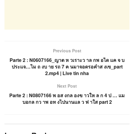
Previous Post
Parte 2 : N0607166_ญาต ห วเราะว าล กพ อได แค จ บ
ประแจ…ไม ถ งบ าย รถ 7 ค นมาจอดรอคำส งเข_part
2.mp4 | Live tin nha
Next Post
Parte 2 : N0807166 พ อส งกล องข าวให ล ก 4 ป … แม
บอกล กว าพ อท งไปนานแล ว ฟ าใส part 2