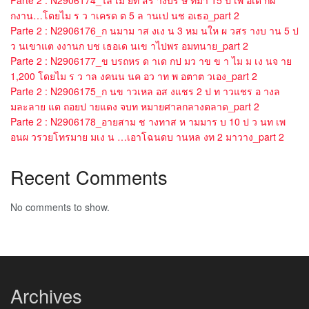
Parte 2 : N2906174_ไล เม ยท สร างบร ษ ทมา 15 ป เพ อเด กฝ
กงาน…โดยไม ร ว าเครด ต 5 ล านเป นช อเธอ_part 2
Parte 2 : N2906176_ก นมาม าส งเง น 3 หม นให ผ วสร างบ าน 5 ป
ว นเขาแต งงานก บช เธอเด นเข าไปพร อมทนาย_part 2
Parte 2 : N2906177_ข บรถหร ด าเด กป มว าข ข า ไม ม เง นจ าย
1,200 โดยไม ร ว าล งคนน นค อว าท พ อตาต วเอง_part 2
Parte 2 : N2906175_ก นข าวเหล อส งแชร 2 ป ท าวแชร อ างล
มละลาย แต ถอยป ายแดง จบท หมายศาลกลางตลาด_part 2
Parte 2 : N2906178_อายสาม ช างทาส ห ามมาร บ 10 ป ว นท เพ
อนผ วรวยโทรมาย มเง น …เอาโฉนดบ านหล งท 2 มาวาง_part 2
Recent Comments
No comments to show.
Archives