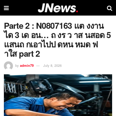
Parte 2 : N0807163 แต งงาน
ได 3 เด อน… ถ งร ว าส นสอด 5
แสนถ กเอาไปป ดหน หมด ฟ
าใส part 2
by
admin79
July 8, 2026