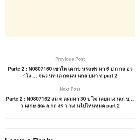
Previous Post
Parte 2 : N0807160 เขาให เด กข นรถฟร มา 6 ป ถ กล อว
าโง … จนว นท เด กคนน นกล บมา ท part 2
Next Post
Parte 2 : N0807162 แม ต ดผมมา 30 ป ไม เคยม เง นเก บ…
ว นเกษ ยณ ล กถ งร ว าเง นไปไหนหมด part 2