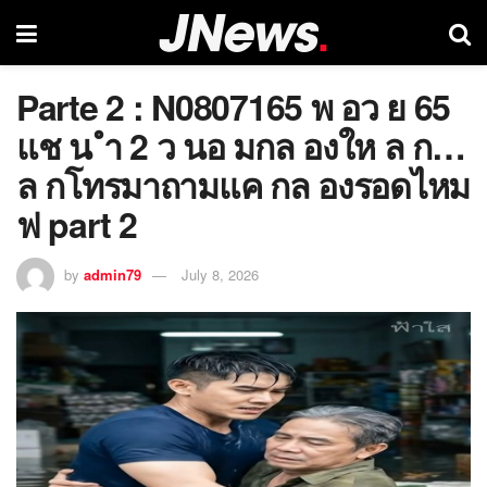
Parte 2 : N0807165 พ อว ย 65
แช น ำ 2 ว นอ มกล องให ล ก…
ล กโทรมาถามแค กล องรอดไหม
ฟ part 2
by
admin79
July 8, 2026