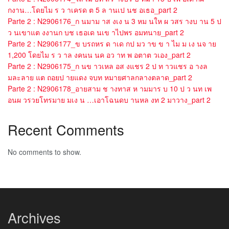
กงาน…โดยไม ร ว าเครด ต 5 ล านเป นช อเธอ_part 2
Parte 2 : N2906176_ก นมาม าส งเง น 3 หม นให ผ วสร างบ าน 5 ป
ว นเขาแต งงานก บช เธอเด นเข าไปพร อมทนาย_part 2
Parte 2 : N2906177_ข บรถหร ด าเด กป มว าข ข า ไม ม เง นจ าย
1,200 โดยไม ร ว าล งคนน นค อว าท พ อตาต วเอง_part 2
Parte 2 : N2906175_ก นข าวเหล อส งแชร 2 ป ท าวแชร อ างล
มละลาย แต ถอยป ายแดง จบท หมายศาลกลางตลาด_part 2
Parte 2 : N2906178_อายสาม ช างทาส ห ามมาร บ 10 ป ว นท เพ
อนผ วรวยโทรมาย มเง น …เอาโฉนดบ านหล งท 2 มาวาง_part 2
Recent Comments
No comments to show.
Archives