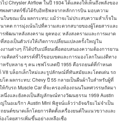
วไป Chrysler Airflow ในปี 1934 ได้แสดงให้เห็นถึงพลังของ
พลศาสตร์ซึ่งได้รับอิทธิพลจากหลักการบิน มอบความ
อนในขณะนั้น ผลกระทบ: แม้ว่าจะไม่ประสบความสำเร็จใน
์แห่งอนาคต การมุ่งเน้นไปที่ความสะดวกสบายของผู้โดยสารและ
องการพัฒนาหลังสงคราม ยุคทอง: หลังสงครามและการผงาด
ี่สองเป็นตัวเร่งให้เกิดการเปลี่ยนแปลงครั้งใหญ่ใน
รงงานต่างๆ ก็ได้ปรับเปลี่ยนเพื่อตอบสนองความต้องการยาน
่งความคิดสร้างสรรค์ที่ไร้ขอบเขตและการมองโลกในแง่ดีทาง
สำหรับหลาย ๆ คน เชฟโรเลตปี 1955 คือรถยนต์ที่กำหนด
 V8 บล็อกเล็กใหม่และรูปลักษณ์ที่ทันสมัยและโดดเด่น รถ
บโต ผลกระทบ: Chevy ปี 55 กลายเป็นผืนผ้าใบสำหรับผู้ที่
ให้กับรถ Muscle Car ที่จะครองท้องถนนในทศวรรษถัดมา
หนึ่งและยังคงเป็นสัญลักษณ์ทางวัฒนธรรม 1959 Austin
่ในอเมริกา Austin Mini พิสูจน์แล้วว่าอัจฉริยะไม่จำเป็น
บรถยนต์ขนาดเล็กโดยการติดตั้งเครื่องยนต์ในแนวขวางและ
ห้องโดยสารเพิ่มขึ้นอย่างเหลือเชื่อ