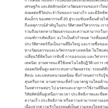
เศรษฐกิจ และอัตลักษณ์ทางวัฒนธรรมของเราใหม่อ
ส่งผลต่อชีวิตประจำวันของเราอย่างไร และมีอิทธิพ
ต้นเล็กๆ ของศตวรรษที่ 20 สู่ระบบขับเคลื่อนด้วยไ
ถึงเหตุการณ์สำคัญในประวัติศาสตร์วิศวกรรม เราจะ
รวมถึงมรดกทางวัฒนธรรมและความสามารถในการก
เกณฑ์การคัดเลือก: อะไรเป็นตัวกำหนด “รถที่ยอดเยี่
ประวัติศาสตร์ถือเป็นงานที่ยิ่งใหญ่ และรายชื่อ
ทางวัฒนธรรมและนวัตกรรมทางเทคนิค ไม่ใช่แค่ยอด
เปลี่ยนวิธีคิดในการขับขี่ การออกแบบ และวิศวกร
เทคนิค: ยานพาหนะที่ใช้เทคโนโลยีปฏิวัติวงการ เ
ปลอดภัยขั้นสูง ผลกระทบทางวัฒนธรรม: รถยนต์ที
ศิลปะ และบทสนทนายอดนิยม ซึ่งกำหนดการรับรู
สุนทรียภาพ: ยานพาหนะที่สร้างมาตรฐานใหม่ด้าน
ในทศวรรษต่อๆ ไป มรดกและอายุการใช้งานที่ยืนยาว
วิสัยทัศน์ที่อยู่เหนือกาลเวลา ประสิทธิภาพและข
ความเร็ว ประสิทธิภาพ หรือความสามารถทางออฟโรด 
เนื่องจากความรักในรถยนต์เป็นความหลงใหลส่วนตัว