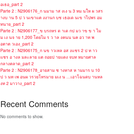
อเธอ_part 2
Parte 2 : N2906176_ก นมาม าส งเง น 3 หม นให ผ วสร
างบ าน 5 ป ว นเขาแต งงานก บช เธอเด นเข าไปพร อม
ทนาย_part 2
Parte 2 : N2906177_ข บรถหร ด าเด กป มว าข ข า ไม
ม เง นจ าย 1,200 โดยไม ร ว าล งคนน นค อว าท พ
อตาต วเอง_part 2
Parte 2 : N2906175_ก นข าวเหล อส งแชร 2 ป ท าว
แชร อ างล มละลาย แต ถอยป ายแดง จบท หมายศาล
กลางตลาด_part 2
Parte 2 : N2906178_อายสาม ช างทาส ห ามมาร บ 10
ป ว นท เพ อนผ วรวยโทรมาย มเง น …เอาโฉนดบ านหล
งท 2 มาวาง_part 2
Recent Comments
No comments to show.