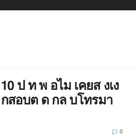
 10 ป ท พ อไม เคยส งเง
กสอบต ด กล บโทรมา
0