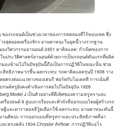
กๆ ของรถยนต์เป็นช่วงเวลาของการทดลองที่ไร้ขอบเขต ซึ่ง
่อสร้างสุดยอดเครื่องจักร ยานพาหนะในยุคนี้วางรากฐาน
นของวิศวกรรมยานยนต์ 2451 คาดิลแลค: กำเนิดของการ
นในประวัติศาสตร์ยานยนต์ด้วยการเป็นรถยนต์คันแรกที่ผลิต
เรามองข้ามไปในปัจจุบันนี้ถือเป็นการปฏิวัติในขณะนั้น ช่วย
ระสิทธิภาพมากขึ้น ผลกระทบ: รถคาดิลแลครุ่นปี 1908 วาง
ตรงต่อแนวทางของเฮนรี ฟอร์ดกับโมเดลที การเน้นที่
รนด์หรูยังคงดำเนินการต่อไปในปัจจุบัน 1928
rg Model J เป็นตัวอย่างที่ดีเลิศของความหรูหราและ
เครื่องยนต์ 8 สูบแถวเรียงและตัวถังที่ออกแบบโดยผู้สร้างรถ
่เศรษฐีและดาราฮอลลีวู้ดเลือกใช้ ผลกระทบ: ยานพาหนะคันนี้
ป็นงานศิลปะ การออกแบบที่หรูหราและประสิทธิภาพที่น่า
ละทรงพลัง 1934 Chrysler Airflow: การปฏิวัติแอโร