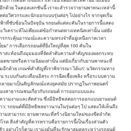
ีกด้วย ในคอลเลกชันนี้ เราจะสำรวจว่ายานพาหนะเหล่านี้
ลต่อวิศวกรและนักออกแบบรุ่นต่อๆ ไปอย่างไร จากจุดเริ่ม
ฟฟ้าที่ซับซ้อนในปัจจุบัน รถยนต์แต่ละคันในรายการนี้แสดง
วิเคราะห์ไม่เพียงแต่ข้อกำหนดทางเทคนิคเท่านั้น แต่ยัง
ระตุ้นอารมณ์และความทรงจำที่อยู่เหนือกาลเวลา
ยม” การเลือกรถยนต์ที่ยิ่งใหญ่ที่สุด 100 คันใน
ของเราสะท้อนถึงมุมมองที่จัดลำดับความสำคัญของผลกระทบ
ขายหรือความนิยมเท่านั้น แต่ยังเกี่ยวกับยานพาหนะที่
รมอีกด้วย เกณฑ์สำคัญที่เราพิจารณา ได้แก่: นวัตกรรมทาง
ช่น ระบบกันสะเทือนอิสระ การฉีดเชื้อเพลิง หรือระบบความ
่กลายมาเป็นสัญลักษณ์แห่งยุคสมัย ปรากฏในภาพยนตร์
้ของสาธารณชนเกี่ยวกับรถยนต์ การออกแบบและ
ความงามและสัดส่วน ซึ่งมีอิทธิพลต่อการออกแบบยานยนต์
: รถยนต์ที่มีอิทธิพลยาวนานในรุ่นต่อๆ ไป แสดงให้เห็นถึง
ีดความสามารถ: ยานพาหนะที่สร้างนิยามใหม่ของขีดจำกัด
สิ่งสำคัญที่ควรทราบคือรายการนี้เป็นเรื่องส่วนตัว
 อย่างไรก็ตาม เรามุ่งมั่นที่จะรักษาสมดุลระหว่างรถยนต์