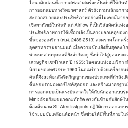
ไดนามิกก่อนที่อากาศพลศาสตร์จะเป็นคำที่ใช้กันทั่
การออกแบบทางวิทยาศาสตร์ ตัวถังตามหลักอากาศ
สะดวกสบายและประสิทธิภาพอย่างที่ไม่เคยมีมาก่
เชิงพาณิชย์ในทันที แต่ Airflow ก็เป็นวิสัยทัศน
ประสิทธิภาพการใช้เชื้อเพลิงเป็นลางบอกเหตุข
ขึ้นของอเมริกา (พ.ศ. 2488-2513) สงครามโลกครั้งท
อุตสาหกรรมยานยนต์ เมื่อความขัดแย้งสิ้นสุดลง โ
พาหนะส่วนบุคคลที่ยังจำกัดอยู่ ซึ่งนำไปสู่ยุคแห
เศรษฐกิจ เชฟโรเลต ปี 1955: ไอคอนแห่งอเมริกา 
นิยามของทศวรรษ 1950 ในอเมริกา ด้วยเครื่องยนต์
คันนี้จึงสะท้อนถึงจิตวิญญาณของประเทศที่กำลังเติ
ชื่นชอบรถมอเตอร์ไซค์สุดฮอต และสร้างมาตรฐาน
การออกแบบเป็นแรงบันดาลใจให้กับนักออกแบบรุ่น
Mini: อัจฉริยะขนาดกะทัดรัด ตรงกันข้ามกับยักษ์ใหญ
ต้องมีขนาด Sir Alec Issigonis ปฏิวัติการออกแบ
ใช้ระบบขับเคลื่อนล้อหน้า ซึ่งช่วยให้มีพื้นที่ภายใน