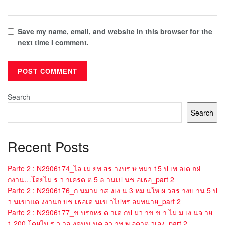
Save my name, email, and website in this browser for the
next time I comment.
Search
Search
Recent Posts
Parte 2 : N2906174_ไล เม ยท สร างบร ษ ทมา 15 ป เพ อเด กฝ
กงาน…โดยไม ร ว าเครด ต 5 ล านเป นช อเธอ_part 2
Parte 2 : N2906176_ก นมาม าส งเง น 3 หม นให ผ วสร างบ าน 5 ป
ว นเขาแต งงานก บช เธอเด นเข าไปพร อมทนาย_part 2
Parte 2 : N2906177_ข บรถหร ด าเด กป มว าข ข า ไม ม เง นจ าย
1,200 โดยไม ร ว าล งคนน นค อว าท พ อตาต วเอง_part 2