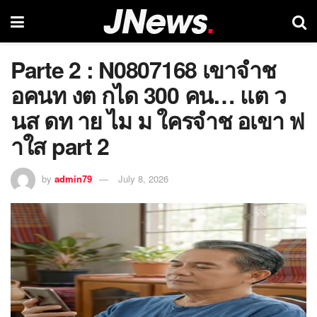
Parte 2 : N0807168 เขาจำช
อคนท งต กได 300 คน… แต ว
นส ดท าย ไม ม ใครจำช อเขา ฟ
าใส part 2
by
admin79
July 8, 2026