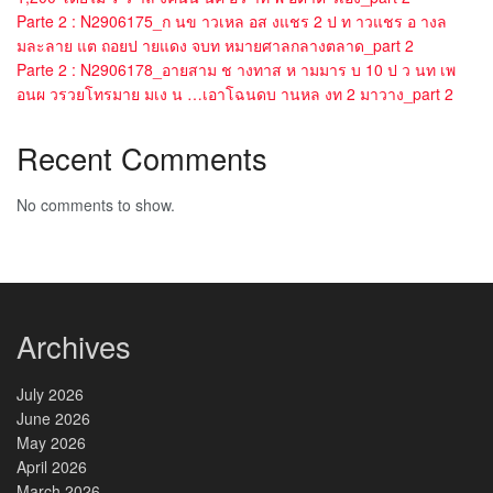
Parte 2 : N2906175_ก นข าวเหล อส งแชร 2 ป ท าวแชร อ างล
มละลาย แต ถอยป ายแดง จบท หมายศาลกลางตลาด_part 2
Parte 2 : N2906178_อายสาม ช างทาส ห ามมาร บ 10 ป ว นท เพ
อนผ วรวยโทรมาย มเง น …เอาโฉนดบ านหล งท 2 มาวาง_part 2
Recent Comments
No comments to show.
Archives
July 2026
June 2026
May 2026
April 2026
March 2026