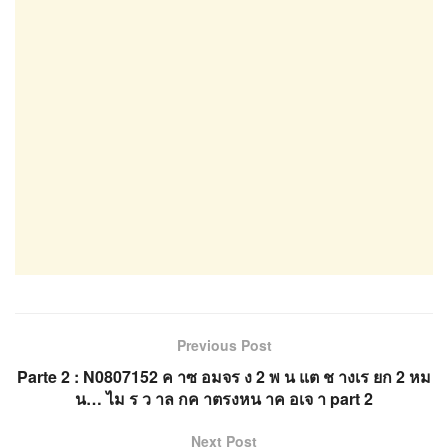
Previous Post
Parte 2 : N0807152 ค าซ อมจร ง 2 พ น แต ช างเร ยก 2 หม
น… ไม ร ว าล กค าตรงหน าค อเจ า part 2
Next Post