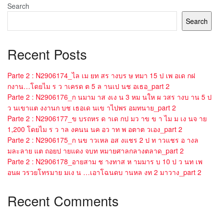
Search
Search
Recent Posts
Parte 2 : N2906174_ไล เม ยท สร างบร ษ ทมา 15 ป เพ อเด กฝ
กงาน…โดยไม ร ว าเครด ต 5 ล านเป นช อเธอ_part 2
Parte 2 : N2906176_ก นมาม าส งเง น 3 หม นให ผ วสร างบ าน 5 ป
ว นเขาแต งงานก บช เธอเด นเข าไปพร อมทนาย_part 2
Parte 2 : N2906177_ข บรถหร ด าเด กป มว าข ข า ไม ม เง นจ าย
1,200 โดยไม ร ว าล งคนน นค อว าท พ อตาต วเอง_part 2
Parte 2 : N2906175_ก นข าวเหล อส งแชร 2 ป ท าวแชร อ างล
มละลาย แต ถอยป ายแดง จบท หมายศาลกลางตลาด_part 2
Parte 2 : N2906178_อายสาม ช างทาส ห ามมาร บ 10 ป ว นท เพ
อนผ วรวยโทรมาย มเง น …เอาโฉนดบ านหล งท 2 มาวาง_part 2
Recent Comments