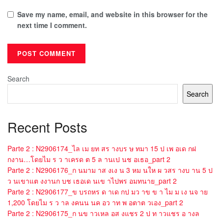
Save my name, email, and website in this browser for the
next time I comment.
Search
Search
Recent Posts
Parte 2 : N2906174_ไล เม ยท สร างบร ษ ทมา 15 ป เพ อเด กฝ
กงาน…โดยไม ร ว าเครด ต 5 ล านเป นช อเธอ_part 2
Parte 2 : N2906176_ก นมาม าส งเง น 3 หม นให ผ วสร างบ าน 5 ป
ว นเขาแต งงานก บช เธอเด นเข าไปพร อมทนาย_part 2
Parte 2 : N2906177_ข บรถหร ด าเด กป มว าข ข า ไม ม เง นจ าย
1,200 โดยไม ร ว าล งคนน นค อว าท พ อตาต วเอง_part 2
Parte 2 : N2906175_ก นข าวเหล อส งแชร 2 ป ท าวแชร อ างล