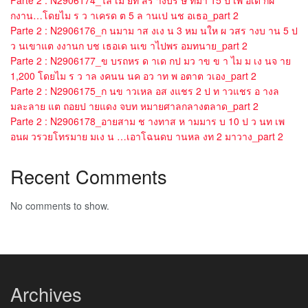
กงาน…โดยไม ร ว าเครด ต 5 ล านเป นช อเธอ_part 2
Parte 2 : N2906176_ก นมาม าส งเง น 3 หม นให ผ วสร างบ าน 5 ป
ว นเขาแต งงานก บช เธอเด นเข าไปพร อมทนาย_part 2
Parte 2 : N2906177_ข บรถหร ด าเด กป มว าข ข า ไม ม เง นจ าย
1,200 โดยไม ร ว าล งคนน นค อว าท พ อตาต วเอง_part 2
Parte 2 : N2906175_ก นข าวเหล อส งแชร 2 ป ท าวแชร อ างล
มละลาย แต ถอยป ายแดง จบท หมายศาลกลางตลาด_part 2
Parte 2 : N2906178_อายสาม ช างทาส ห ามมาร บ 10 ป ว นท เพ
อนผ วรวยโทรมาย มเง น …เอาโฉนดบ านหล งท 2 มาวาง_part 2
Recent Comments
No comments to show.
Archives