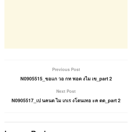
Previous Post
N0905515_ขอแก วอ กท พอด งไม เข_part 2
Next Post
N0905517_เป นคนด ไม เกเร งโดนเทอ ะค ดด_part 2