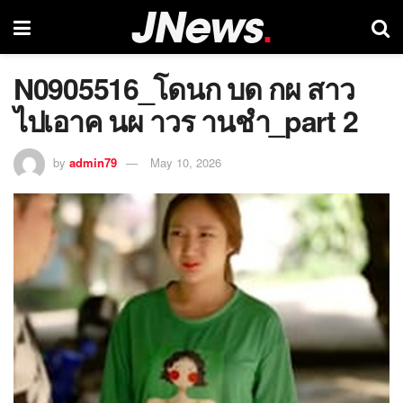
N0905516_โดนก บด กผ สาว
ไปเอาค นผ าวร านชำ_part 2
by
admin79
May 10, 2026