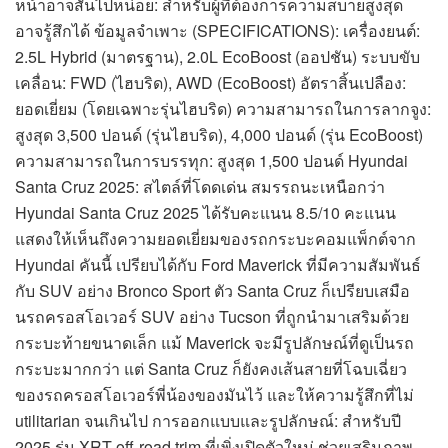
หน้าอาจสั้นไปหน่อย: สำหรับผู้ที่ต้องการความสบายสูงสุด
อาจรู้สึกได้ ข้อมูลจำเพาะ (SPECIFICATIONS): เครื่องยนต์:
2.5L Hybrid (มาตรฐาน), 2.0L EcoBoost (ออปชัน) ระบบขับ
เคลื่อน: FWD (ไฮบริด), AWD (EcoBoost) อัตราสิ้นเปลือง:
ยอดเยี่ยม (โดยเฉพาะรุ่นไฮบริด) ความสามารถในการลากจูง:
สูงสุด 3,500 ปอนด์ (รุ่นไฮบริด), 4,000 ปอนด์ (รุ่น EcoBoost)
ความสามารถในการบรรทุก: สูงสุด 1,500 ปอนด์ Hyundai
Santa Cruz 2025: สไตล์ที่โดดเด่น สมรรถนะเหนือกว่า
Hyundai Santa Cruz 2025 ได้รับคะแนน 8.5/10 คะแนน
แสดงให้เห็นถึงความยอดเยี่ยมของรถกระบะคอมแพ็กต์จาก
Hyundai คันนี้ เปรียบได้กับ Ford Maverick ที่มีความสัมพันธ์
กับ SUV อย่าง Bronco Sport ตัว Santa Cruz ก็เปรียบเสมือ
นรถครอสโอเวอร์ SUV อย่าง Tucson ที่ถูกนำมาเสริมด้วย
กระบะท้ายขนาดเล็ก แม้ Maverick จะมีรูปลักษณ์ที่ดูเป็นรถ
กระบะมากกว่า แต่ Santa Cruz ก็ยังคงเส้นสายที่โฉบเฉี่ยว
ของรถครอสโอเวอร์พี่น้องของมันไว้ และให้ความรู้สึกที่ไม่
utilitarian จนเกินไป การออกแบบและรูปลักษณ์: สำหรับปี
2025 รุ่น XRT off-road trim ที่เพิ่งเปิดตัวใหม่ ช่วยเสริมภาพ