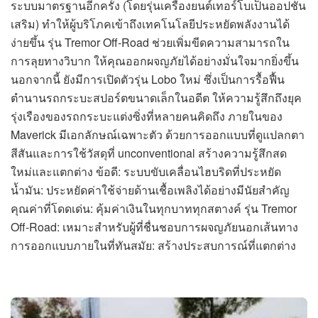
ระบบมาตรฐานอีกครั้ง (โดยรุ่นเครื่องยนต์เทอร์โบเป็นออปชัน
เสริม) ทำให้ผู้บริโภคเข้าถึงเทคโนโลยีประหยัดพลังงานได้
ง่ายขึ้น รุ่น Tremor Off-Road ช่วยเพิ่มขีดความสามารถใน
การลุยทางวิบาก ให้คุณออกผจญภัยได้อย่างมั่นใจมากยิ่งขึ้น
นอกจากนี้ ยังมีการเปิดตัวรุ่น Lobo ใหม่ ซึ่งเป็นการรื้อฟื้น
ตำนานรถกระบะสปอร์ตขนาดเล็กในอดีต ให้ความรู้สึกถึงยุค
รุ่งเรืองของรถกระบะแต่งซิ่งที่หลายคนคิดถึง ภายในของ
Maverick มีเอกลักษณ์เฉพาะตัว ด้วยการออกแบบที่ดูแปลกตา
สีสันและการใช้วัสดุที่ unconventional สร้างความรู้สึกสด
ใหม่และแตกต่าง ข้อดี: ระบบขับเคลื่อนไฮบริดที่ประหยัด
น้ำมัน: ประหยัดค่าใช้จ่ายด้านเชื้อเพลิงได้อย่างมีนัยสำคัญ
คุณค่าที่โดดเด่น: คุ้มค่าเงินในทุกบาททุกสตางค์ รุ่น Tremor
Off-Road: เหมาะสำหรับผู้ที่ชื่นชอบการผจญภัยนอกเส้นทาง
การออกแบบภายในที่ทันสมัย: สร้างประสบการณ์ที่แตกต่าง