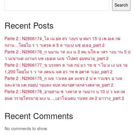
Search
Recent Posts
Parte 2 : N2906174_ไล เม ยท สร างบร ษ ทมา 15 ป เพ อเด กฝ
กงาน…โดยไม ร ว าเครด ต 5 ล านเป นช อเธอ_part 2
Parte 2 : N2906176_ก นมาม าส งเง น 3 หม นให ผ วสร างบ าน 5 ป
ว นเขาแต งงานก บช เธอเด นเข าไปพร อมทนาย_part 2
Parte 2 : N2906177_ข บรถหร ด าเด กป มว าข ข า ไม ม เง นจ าย
1,200 โดยไม ร ว าล งคนน นค อว าท พ อตาต วเอง_part 2
Parte 2 : N2906175_ก นข าวเหล อส งแชร 2 ป ท าวแชร อ างล
มละลาย แต ถอยป ายแดง จบท หมายศาลกลางตลาด_part 2
Parte 2 : N2906178_อายสาม ช างทาส ห ามมาร บ 10 ป ว นท เพ
อนผ วรวยโทรมาย มเง น …เอาโฉนดบ านหล งท 2 มาวาง_part 2
Recent Comments
No comments to show.