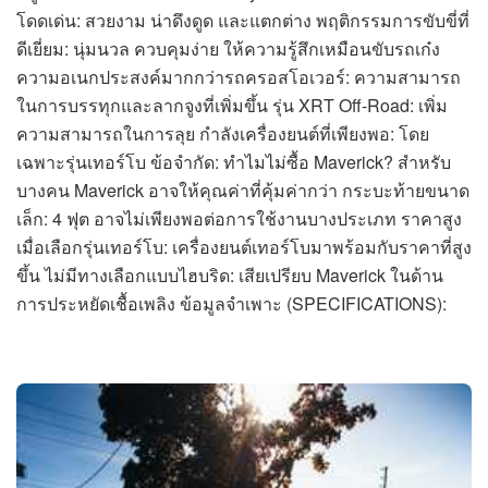
โดดเด่น: สวยงาม น่าดึงดูด และแตกต่าง พฤติกรรมการขับขี่ที่
ดีเยี่ยม: นุ่มนวล ควบคุมง่าย ให้ความรู้สึกเหมือนขับรถเก๋ง
ความอเนกประสงค์มากกว่ารถครอสโอเวอร์: ความสามารถ
ในการบรรทุกและลากจูงที่เพิ่มขึ้น รุ่น XRT Off-Road: เพิ่ม
ความสามารถในการลุย กำลังเครื่องยนต์ที่เพียงพอ: โดย
เฉพาะรุ่นเทอร์โบ ข้อจำกัด: ทำไมไม่ซื้อ Maverick? สำหรับ
บางคน Maverick อาจให้คุณค่าที่คุ้มค่ากว่า กระบะท้ายขนาด
เล็ก: 4 ฟุต อาจไม่เพียงพอต่อการใช้งานบางประเภท ราคาสูง
เมื่อเลือกรุ่นเทอร์โบ: เครื่องยนต์เทอร์โบมาพร้อมกับราคาที่สูง
ขึ้น ไม่มีทางเลือกแบบไฮบริด: เสียเปรียบ Maverick ในด้าน
การประหยัดเชื้อเพลิง ข้อมูลจำเพาะ (SPECIFICATIONS):