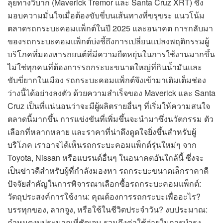
ลุยทางวิบาก (Maverick Tremor และ Santa Cruz XRT) ซึ่ง
มอบความมั่นใจเมื่อต้องขับขี่บนเส้นทางที่ขรุขระ แนวโน้ม
ตลาดรถกระบะคอมแพ็กต์ในปี 2025 และอนาคต การกลับมา
ของรถกระบะคอมแพ็กต์บ่งชี้ถึงการเปลี่ยนแปลงพฤติกรรมผู้
บริโภคที่มองหารถยนต์ที่มีความยืดหยุ่นในการใช้งานมากขึ้น
ไม่ใช่ทุกคนที่ต้องการรถกระบะขนาดใหญ่ที่กินน้ำมันและ
ขับขี่ยากในเมือง รถกระบะคอมแพ็กต์จึงเข้ามาเติมเต็มช่อง
ว่างนี้ได้อย่างลงตัว ด้วยความสำเร็จของ Maverick และ Santa
Cruz เป็นที่แน่นอนว่าจะมีผู้ผลิตรายอื่นๆ ที่เริ่มให้ความสนใจ
ตลาดนี้มากขึ้น การแข่งขันที่เพิ่มขึ้นจะนำมาซึ่งนวัตกรรม ตัว
เลือกที่หลากหลาย และราคาที่น่าดึงดูดใจยิ่งขึ้นสำหรับผู้
บริโภค เราอาจได้เห็นรถกระบะคอมแพ็กต์รุ่นใหม่ๆ จาก
Toyota, Nissan หรือแบรนด์อื่นๆ ในอนาคตอันใกล้นี้ ซึ่งจะ
เป็นข่าวดีสำหรับผู้ที่กำลังมองหา รถกระบะขนาดเล็กราคาดี
ปัจจัยสำคัญในการพิจารณาเลือกซื้อรถกระบะคอมแพ็กต์:
วัตถุประสงค์การใช้งาน: คุณต้องการรถกระบะเพื่ออะไร?
บรรทุกของ, ลากจูง, หรือใช้ในชีวิตประจำวัน? งบประมาณ:
กำหนดงบประมาณที่ชัดเจน รวมถึงค่าใช้จ่ายในการบำรุง