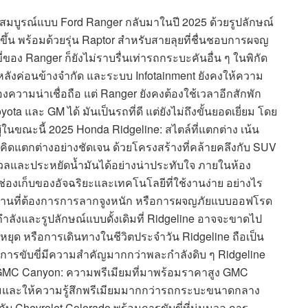
่สมบูรณ์แบบ Ford Ranger กลับมาในปี 2025 ด้วยรูปลักษณ์
่งขึ้น พร้อมด้วยรุ่น Raptor สำหรับสายลุยที่ชื่นชอบการผจญ
ขี่ของ Ranger ก็ยังไม่ราบรื่นเท่ารถกระบะคันอื่น ๆ ในพิกัด
บาะหลังค่อนข้างจำกัด และระบบ Infotainment ยังคงให้ความ
่องความน่าเชื่อถือ แต่ Ranger ยังคงต้องใช้เวลาอีกสักพัก
ta และ GM ได้ มันเป็นรถที่ดี แต่ยังไม่ถึงขั้นยอดเยี่ยม โดย
ู่ในขณะนี้ 2025 Honda Ridgeline: สไตล์ที่แตกต่าง เน้น
ิดแตกต่างอย่างชัดเจน ด้วยโครงสร้างที่คล้ายคลึงกับ SUV
นวลและประหยัดน้ำมันได้อย่างน่าประทับใจ ภายในห้อง
งเก็บของอัจฉริยะและเทคโนโลยีที่ใช้งานง่าย อย่างไร
หรับงานที่ต้องการการลากจูงหนัก หรือการผจญภัยแบบออฟโรด
ำลังและรูปลักษณ์แบบดั้งเดิมที่ Ridgeline อาจจะขาดไป
หยุด หรือการเดินทางในชีวิตประจำวัน Ridgeline ถือเป็น
ในการขับขี่มีความสำคัญมากกว่าพละกำลังดิบ ๆ Ridgeline
025 GMC Canyon: ความพรีเมียมที่มาพร้อมราคาสูง GMC
บคมและให้ความรู้สึกพรีเมียมมากกว่ารถกระบะขนาดกลาง
วมกับ Chevrolet Colorado พร้อมการขับขี่ที่นุ่มนวล การ