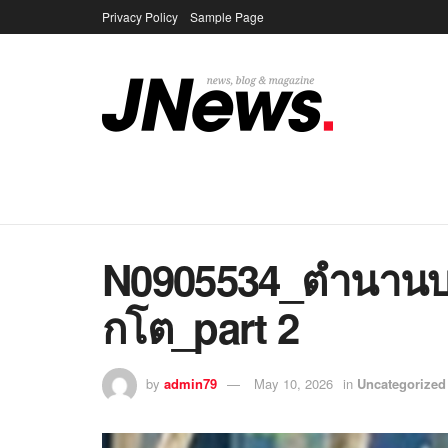
Privacy Policy
Sample Page
N0905534_ตำนาน
กโต_part 2
by
admin79
May 10, 2026
in
Uncategorized