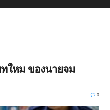
บทใหม ของนายจม
0