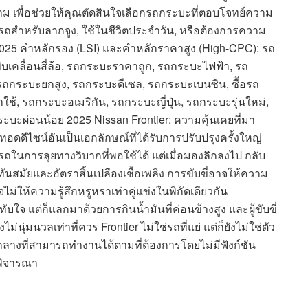
 เพื่อช่วยให้คุณตัดสินใจเลือกรถกระบะที่ตอบโจทย์ความ
รถสำหรับลากจูง, ใช้ในชีวิตประจำวัน, หรือต้องการความ
 2025 คำหลักรอง (LSI) และคำหลักราคาสูง (High-CPC): รถ
เคลื่อนสี่ล้อ, รถกระบะราคาถูก, รถกระบะไฟฟ้า, รถ
กระบะยกสูง, รถกระบะดีเซล, รถกระบะเบนซิน, ซื้อรถ
ช้, รถกระบะอเมริกัน, รถกระบะญี่ปุ่น, รถกระบะรุ่นใหม่,
ะบะผ่อนน้อย 2025 Nissan Frontier: ความคุ้นเคยที่มา
ทอดดีไซน์อันเป็นเอกลักษณ์ที่ได้รับการปรับปรุงครั้งใหญ่
มารถในการลุยทางวิบากที่พอใช้ได้ แต่เมื่อมองลึกลงไป กลับ
ทันสมัยและอัตราสิ้นเปลืองเชื้อเพลิง การขับขี่อาจให้ความ
่ให้ความรู้สึกหรูหราเท่าคู่แข่งในพิกัดเดียวกัน
ะทับใจ แต่ก็แลกมาด้วยการกินน้ำมันที่ค่อนข้างสูง และผู้ขับขี่
ุ่มนวลเท่าที่ควร Frontier ไม่ใช่รถที่แย่ แต่ก็ยังไม่ใช่ตัว
ลางที่สามารถทำงานได้ตามที่ต้องการโดยไม่มีฟังก์ชัน
่าพิจารณา