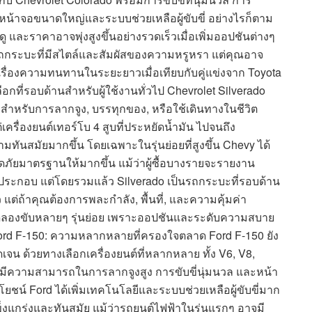
หน้าจอขนาดใหญ่และระบบช่วยเหลือผู้ขับขี่ อย่างไรก็ตาม
ดู และราคาอาจพุ่งสูงขึ้นอย่างรวดเร็วเมื่อเพิ่มออปชันต่างๆ
รรถกระบะที่มีสไตล์และสัมผัสของความหรูหรา แต่คุณอาจ
าเรื่องความทนทานในระยะยาวเมื่อเทียบกับคู่แข่งจาก Toyota
อกที่รอบด้านสำหรับผู้ใช้งานทั่วไป Chevrolet Silverado
ยมสำหรับการลากจูง, บรรทุกของ, หรือใช้เดินทางในชีวิต
เครื่องยนต์เทอร์โบ 4 สูบที่ประหยัดน้ำมัน ไปจนถึง
มทันสมัยมากขึ้น โดยเฉพาะในรุ่นย่อยที่สูงขึ้น Chevy ได้
ดภัยมาตรฐานให้มากขึ้น แม้ว่าผู้ซื้อบางรายจะรายงาน
ประกอบ แต่โดยรวมแล้ว Silverado เป็นรถกระบะที่รอบด้าน
 แต่ถ้าคุณต้องการพละกำลัง, พื้นที่, และความคุ้มค่า
วรทดลองขับหลายๆ รุ่นย่อย เพราะออปชันและระดับความสบาย
ord F-150: ความหลากหลายที่ครองใจตลาด Ford F-150 ยัง
ัดเจน ด้วยทางเลือกเครื่องยนต์ที่หลากหลาย ทั้ง V6, V8,
คน มีความสามารถในการลากจูงสูง การขับขี่นุ่มนวล และหน้า
ชน์ Ford ได้เพิ่มเทคโนโลยีและระบบช่วยเหลือผู้ขับขี่มาก
่แข็งแกร่งและทันสมัย แม้ว่ารถยนต์ไฟฟ้าในรุ่นแรกๆ อาจมี