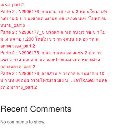
อเธอ_part 2
Parte 2 : N2906176_ก นมาม าส งเง น 3 หม นให ผ วสร
างบ าน 5 ป ว นเขาแต งงานก บช เธอเด นเข าไปพร อม
ทนาย_part 2
Parte 2 : N2906177_ข บรถหร ด าเด กป มว าข ข า ไม
ม เง นจ าย 1,200 โดยไม ร ว าล งคนน นค อว าท พ
อตาต วเอง_part 2
Parte 2 : N2906175_ก นข าวเหล อส งแชร 2 ป ท าว
แชร อ างล มละลาย แต ถอยป ายแดง จบท หมายศาล
กลางตลาด_part 2
Parte 2 : N2906178_อายสาม ช างทาส ห ามมาร บ 10
ป ว นท เพ อนผ วรวยโทรมาย มเง น …เอาโฉนดบ านหล
งท 2 มาวาง_part 2
Recent Comments
No comments to show.