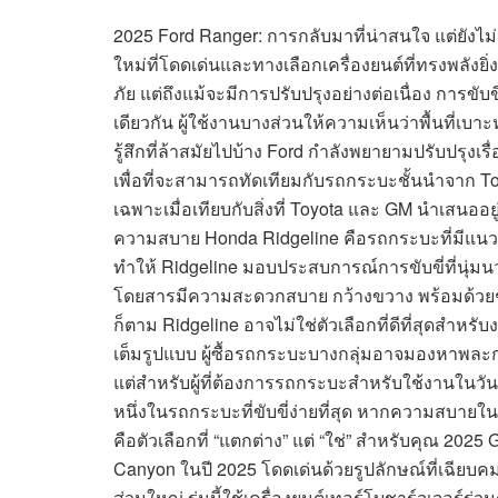
2025 Ford Ranger: การกลับมาที่น่าสนใจ แต่ยังไม
ใหม่ที่โดดเด่นและทางเลือกเครื่องยนต์ที่ทรงพลังยิ
ภัย แต่ถึงแม้จะมีการปรับปรุงอย่างต่อเนื่อง การขับ
เดียวกัน ผู้ใช้งานบางส่วนให้ความเห็นว่าพื้นที่เ
รู้สึกที่ล้าสมัยไปบ้าง Ford กำลังพยายามปรับปรุงเรื
เพื่อที่จะสามารถทัดเทียมกับรถกระบะชั้นนำจาก Toyo
เฉพาะเมื่อเทียบกับสิ่งที่ Toyota และ GM นำเสนออย
ความสบาย Honda Ridgeline คือรถกระบะที่มีแนวค
ทำให้ Ridgeline มอบประสบการณ์การขับขี่ที่นุ่ม
โดยสารมีความสะดวกสบาย กว้างขวาง พร้อมด้วยช่อ
ก็ตาม Ridgeline อาจไม่ใช่ตัวเลือกที่ดีที่สุดสำ
เต็มรูปแบบ ผู้ซื้อรถกระบะบางกลุ่มอาจมองหาพละก
แต่สำหรับผู้ที่ต้องการรถกระบะสำหรับใช้งานในวัน
หนึ่งในรถกระบะที่ขับขี่ง่ายที่สุด หากความสบาย
คือตัวเลือกที่ “แตกต่าง” แต่ “ใช่” สำหรับคุณ 2
Canyon ในปี 2025 โดดเด่นด้วยรูปลักษณ์ที่เฉีย
ส่วนใหญ่ รุ่นนี้ใช้เครื่องยนต์เทอร์โบชาร์จเจอร์ร่