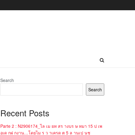
Search
Search
Recent Posts
Parte 2 : N2906174_ไล เม ยท สร างบร ษ ทมา 15 ป เพ
อเด กฝ กงาน…โดยไม ร ว าเครด ต 5 ล านเป นช