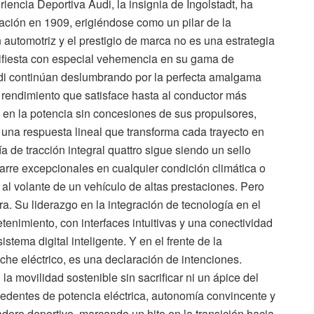
iencia Deportiva Audi, la insignia de Ingolstadt, ha
ación en 1909, erigiéndose como un pilar de la
automotriz y el prestigio de marca no es una estrategia
anifiesta con especial vehemencia en su gama de
udi continúan deslumbrando por la perfecta amalgama
 rendimiento que satisface hasta al conductor más
 en la potencia sin concesiones de sus propulsores,
 una respuesta lineal que transforma cada trayecto en
a de tracción integral quattro sigue siendo un sello
arre excepcionales en cualquier condición climática o
za al volante de un vehículo de altas prestaciones. Pero
a. Su liderazgo en la integración de tecnología en el
tenimiento, con interfaces intuitivas y una conectividad
istema digital inteligente. Y en el frente de la
oche eléctrico, es una declaración de intenciones.
a movilidad sostenible sin sacrificar ni un ápice del
edentes de potencia eléctrica, autonomía convincente y
ero deportivo, marcando un hito en la transición hacia