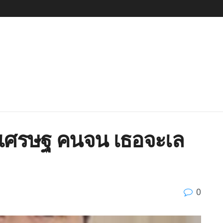
เศรษฐ คนจน เธอจะเล
0