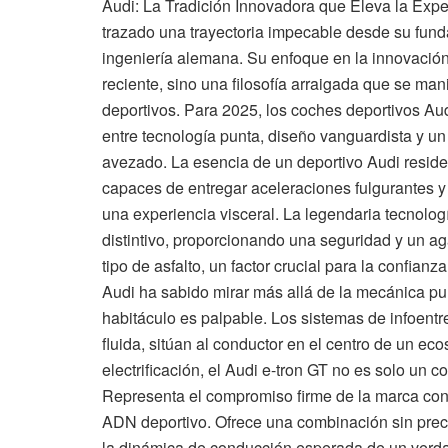
Audi: La Tradición Innovadora que Eleva la Exper
trazado una trayectoria impecable desde su fund
ingeniería alemana. Su enfoque en la innovación 
reciente, sino una filosofía arraigada que se m
deportivos. Para 2025, los coches deportivos A
entre tecnología punta, diseño vanguardista y un
avezado. La esencia de un deportivo Audi reside
capaces de entregar aceleraciones fulgurantes y
una experiencia visceral. La legendaria tecnologí
distintivo, proporcionando una seguridad y un ag
tipo de asfalto, un factor crucial para la confian
Audi ha sabido mirar más allá de la mecánica pur
habitáculo es palpable. Los sistemas de infoentre
fluida, sitúan al conductor en el centro de un ecos
electrificación, el Audi e-tron GT no es solo un c
Representa el compromiso firme de la marca con l
ADN deportivo. Ofrece una combinación sin prec
la dinámica de conducción esperada de un verdad