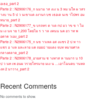
อเธอ_part 2
Parte 2 : N2906176_ก นมาม าส งเง น 3 หม นให ผ วสร
างบ าน 5 ป ว นเขาแต งงานก บช เธอเด นเข าไปพร อม
ทนาย_part 2
Parte 2 : N2906177_ข บรถหร ด าเด กป มว าข ข า ไม
ม เง นจ าย 1,200 โดยไม ร ว าล งคนน นค อว าท พ
อตาต วเอง_part 2
Parte 2 : N2906175_ก นข าวเหล อส งแชร 2 ป ท าว
แชร อ างล มละลาย แต ถอยป ายแดง จบท หมายศาล
กลางตลาด_part 2
Parte 2 : N2906178_อายสาม ช างทาส ห ามมาร บ 10
ป ว นท เพ อนผ วรวยโทรมาย มเง น …เอาโฉนดบ านหล
งท 2 มาวาง_part 2
Recent Comments
No comments to show.