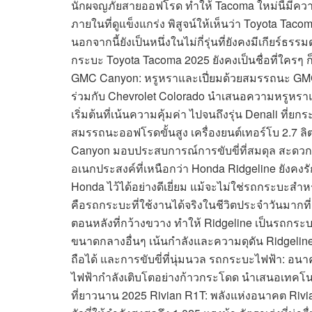
นักผจญภัยสายออฟโรด ทำให้ Tacoma ใหม่นี้มีความ
ภายในที่ดูแข็งแกร่ง พิสูจน์ให้เห็นว่า Toyota Taco
นอกจากนี้ยังเป็นหนึ่งในไม่กี่รุ่นที่ยังคงมีเกียร์ธรร
กระบะ Toyota Tacoma 2025 ยังคงเป็นชื่อที่ใ
GMC Canyon: หรูหราและเปี่ยมด้วยสมรรถนะ G
ร่วมกับ Chevrolet Colorado นำเสนอความหรูหราและส
เริ่มต้นที่เน้นความคุ้มค่า ไปจนถึงรุ่น Denali ที่ย
สมรรถนะออฟโรดขั้นสูง เครื่องยนต์เทอร์โบ 2.7 ลิ
Canyon มอบประสบการณ์การขับขี่ที่สมดุล สะดวก
อเนกประสงค์ที่เหนือกว่า Honda Ridgeline ยังคง
Honda ไว้ได้อย่างดีเยี่ยม แม้จะไม่ใช่รถกระบะสำหร
คือรถกระบะที่ใช้งานได้จริงในชีวิตประจำวันมากที่ส
ตอนหลังที่กว้างขวาง ทำให้ Ridgeline เป็นรถก
ขนาดกลางอื่นๆ เน้นกำลังและความดุดัน Ridgeline 
ถือได้ และการขับขี่ที่นุ่มนวล รถกระบะไฟฟ้า: อ
ไฟฟ้ากำลังเติบโตอย่างก้าวกระโดด นำเสนอเทคโนโลยี
ที่ยาวนาน 2025 Rivian R1T: พลังแห่งอนาคต Rivia