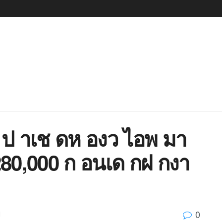
 ป าเช ดห องว ไอพ มา
0,000 ก อนเด กฝ กงา
0
d