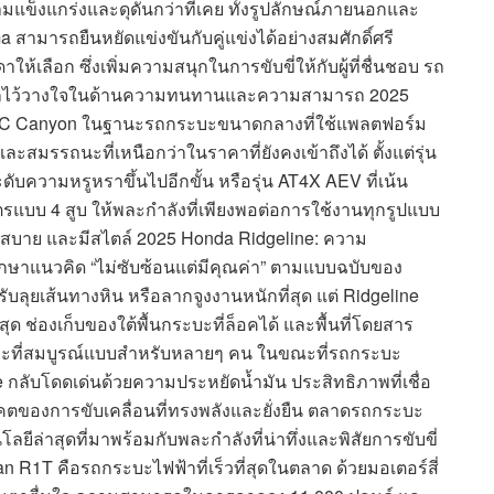
แข็งแกร่งและดุดันกว่าที่เคย ทั้งรูปลักษณ์ภายนอกและ
ma สามารถยืนหยัดแข่งขันกับคู่แข่งได้อย่างสมศักดิ์ศรี
มดาให้เลือก ซึ่งเพิ่มความสนุกในการขับขี่ให้กับผู้ที่ชื่นชอบ รถ
ครๆ ก็ไว้วางใจในด้านความทนทานและความสามารถ 2025
MC Canyon ในฐานะรถกระบะขนาดกลางที่ใช้แพลตฟอร์ม
มรรถนะที่เหนือกว่าในราคาที่ยังคงเข้าถึงได้ ตั้งแต่รุ่น
กระดับความหรูหราขึ้นไปอีกขั้น หรือรุ่น AT4X AEV ที่เน้น
ตรแบบ 4 สูบ ให้พละกำลังที่เพียงพอต่อการใช้งานทุกรูปแบบ
สบาย และมีสไตล์ 2025 Honda Ridgeline: ความ
รักษาแนวคิด “ไม่ซับซ้อนแต่มีคุณค่า” ตามแบบฉบับของ
ับลุยเส้นทางหิน หรือลากจูงงานหนักที่สุด แต่ Ridgeline
ุด ช่องเก็บของใต้พื้นกระบะที่ล็อคได้ และพื้นที่โดยสาร
ระบะที่สมบูรณ์แบบสำหรับหลายๆ คน ในขณะที่รถกระบะ
กลับโดดเด่นด้วยความประหยัดน้ำมัน ประสิทธิภาพที่เชื่อ
นาคตของการขับเคลื่อนที่ทรงพลังและยั่งยืน ตลาดรถกระบะ
ล่าสุดที่มาพร้อมกับพละกำลังที่น่าทึ่งและพิสัยการขับขี่
n R1T คือรถกระบะไฟฟ้าที่เร็วที่สุดในตลาด ด้วยมอเตอร์สี่