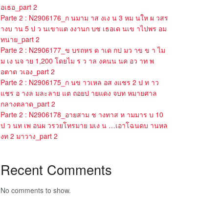
อเธอ_part 2
Parte 2 : N2906176_ก นมาม าส งเง น 3 หม นให ผ วสร
างบ าน 5 ป ว นเขาแต งงานก บช เธอเด นเข าไปพร อม
ทนาย_part 2
Parte 2 : N2906177_ข บรถหร ด าเด กป มว าข ข า ไม
ม เง นจ าย 1,200 โดยไม ร ว าล งคนน นค อว าท พ
อตาต วเอง_part 2
Parte 2 : N2906175_ก นข าวเหล อส งแชร 2 ป ท าว
แชร อ างล มละลาย แต ถอยป ายแดง จบท หมายศาล
กลางตลาด_part 2
Parte 2 : N2906178_อายสาม ช างทาส ห ามมาร บ 10
ป ว นท เพ อนผ วรวยโทรมาย มเง น …เอาโฉนดบ านหล
งท 2 มาวาง_part 2
Recent Comments
No comments to show.