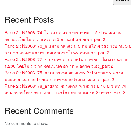
Recent Posts
Parte 2 : N2906174_ไล เม ยท สร างบร ษ ทมา 15 ป เพ อเด กฝ
กงาน…โดยไม ร ว าเครด ต 5 ล านเป นช อเธอ_part 2
Parte 2 : N2906176_ก นมาม าส งเง น 3 หม นให ผ วสร างบ าน 5 ป
ว นเขาแต งงานก บช เธอเด นเข าไปพร อมทนาย_part 2
Parte 2 : N2906177_ข บรถหร ด าเด กป มว าข ข า ไม ม เง นจ าย
1,200 โดยไม ร ว าล งคนน นค อว าท พ อตาต วเอง_part 2
Parte 2 : N2906175_ก นข าวเหล อส งแชร 2 ป ท าวแชร อ างล
มละลาย แต ถอยป ายแดง จบท หมายศาลกลางตลาด_part 2
Parte 2 : N2906178_อายสาม ช างทาส ห ามมาร บ 10 ป ว นท เพ
อนผ วรวยโทรมาย มเง น …เอาโฉนดบ านหล งท 2 มาวาง_part 2
Recent Comments
No comments to show.