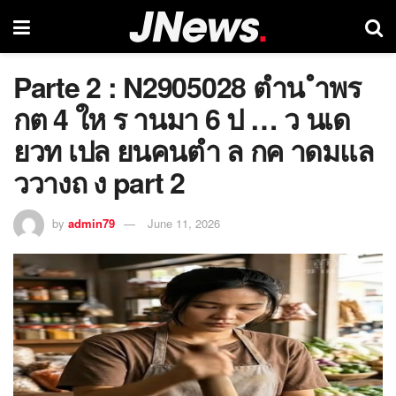
Parte 2 : N2905028 ตำน ำพร
กต 4 ให ร านมา 6 ป … ว นเด
ยวท เปล ยนคนตำ ล กค าดมแล
ววางถ ง part 2
by
admin79
June 11, 2026