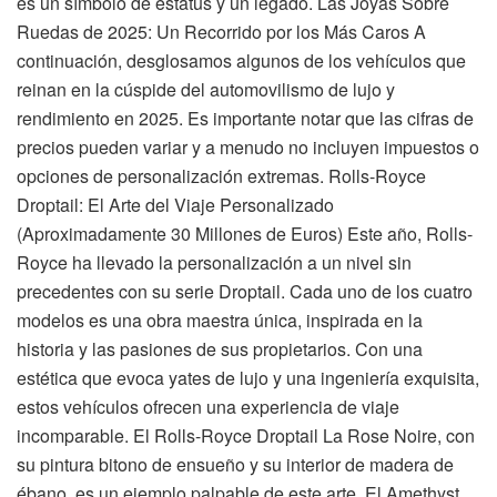
es un símbolo de estatus y un legado. Las Joyas Sobre
Ruedas de 2025: Un Recorrido por los Más Caros A
continuación, desglosamos algunos de los vehículos que
reinan en la cúspide del automovilismo de lujo y
rendimiento en 2025. Es importante notar que las cifras de
precios pueden variar y a menudo no incluyen impuestos o
opciones de personalización extremas. Rolls-Royce
Droptail: El Arte del Viaje Personalizado
(Aproximadamente 30 Millones de Euros) Este año, Rolls-
Royce ha llevado la personalización a un nivel sin
precedentes con su serie Droptail. Cada uno de los cuatro
modelos es una obra maestra única, inspirada en la
historia y las pasiones de sus propietarios. Con una
estética que evoca yates de lujo y una ingeniería exquisita,
estos vehículos ofrecen una experiencia de viaje
incomparable. El Rolls-Royce Droptail La Rose Noire, con
su pintura bitono de ensueño y su interior de madera de
ébano, es un ejemplo palpable de este arte. El Amethyst