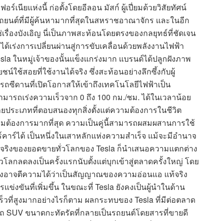
ฟอร์เนียแห่งนี้ ก่อตั้งโดยอีลอน มัสก์ ผู้เปี่ยมด้วยวิสัยทัศน์
รถยนต์ที่มีผู้ค้นหามากที่สุดในสหราชอาณาจักร และในอีก
่เรื่องบังเอิญ นี่เป็นภาพสะท้อนโดยตรงของกลยุทธ์ที่ชัดเจน
ะได้เร่งการเปลี่ยนผ่านสู่การขับเคลื่อนด้วยพลังงานไฟฟ้า
Tesla ในหมู่เจ้าของนั้นแข็งแกร่งมาก แบรนด์ได้ปลูกฝังภาพ
ช้สอยที่ใช้งานได้จริง ซึ่งสะท้อนอย่างลึกซึ้งกับผู้
นรถซีดานที่เปิดโอกาสให้เข้าถึงเทคโนโลยีไฟฟ้าเป็น
งสามารถเร่งความเร็วจาก 0 ถึง 100 กม./ชม. ได้ในเวลาน้อย
ระเภทที่ตอบสนองทุกสิ่งตั้งแต่ความต้องการในชีวิต
ามต้องการมากที่สุด ความเป็นคู่นี้สามารถผสมผสานการใช้
าร์ได้ เป็นหนึ่งในเสาหลักแห่งความสำเร็จ แม้จะมีอำนาจ
็นจริงของยอดขายทั่วโลกของ Tesla ก็นำเสนอความแตกต่าง
ลกลดลงเป็นครั้งแรกนับตั้งแต่บุกเข้าสู่ตลาดครั้งใหญ่ โดย
ี้ซึ่งอาจตีความได้ว่าเป็นสัญญาณของความอ่อนแอ แท้จริง
่งขันที่เพิ่มขึ้น ในขณะที่ Tesla ยังคงเป็นผู้นำในด้าน
เร็วที่สูงมากอย่างไรก็ตาม ผลกระทบของ Tesla ที่มีต่อตลาด
็นรถ SUV ขนาดกะทัดรัดที่กลายเป็นรถยนต์โดยสารที่ขายดี