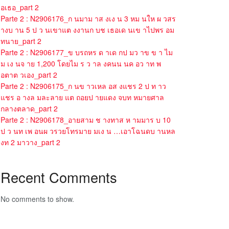
อเธอ_part 2
Parte 2 : N2906176_ก นมาม าส งเง น 3 หม นให ผ วสร
างบ าน 5 ป ว นเขาแต งงานก บช เธอเด นเข าไปพร อม
ทนาย_part 2
Parte 2 : N2906177_ข บรถหร ด าเด กป มว าข ข า ไม
ม เง นจ าย 1,200 โดยไม ร ว าล งคนน นค อว าท พ
อตาต วเอง_part 2
Parte 2 : N2906175_ก นข าวเหล อส งแชร 2 ป ท าว
แชร อ างล มละลาย แต ถอยป ายแดง จบท หมายศาล
กลางตลาด_part 2
Parte 2 : N2906178_อายสาม ช างทาส ห ามมาร บ 10
ป ว นท เพ อนผ วรวยโทรมาย มเง น …เอาโฉนดบ านหล
งท 2 มาวาง_part 2
Recent Comments
No comments to show.