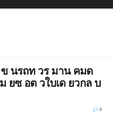
1 ข นรถท วร มาน คมด
ม ยซ อต วใบเด ยวกล บ
0
d