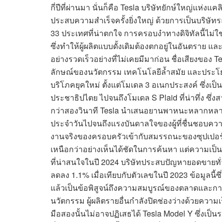
กี่ปีที่ผ่านมา นั่นก็คือ Tesla บริษัทยักษ์ใหญ่แห่งแคลิ
ประสบความสำเร็จครั้งยิ่งใหญ่ ด้วยการเป็นบริษัท
33 ประเทศที่น่าตกใจ การครอบงำทางดิจิทัลนี้ไม่ใช
ซึ่งทำให้ผู้ผลิตแบบดั้งเดิมต้องตกอยู่ในอันตราย แล
อย่างรวดเร็วอย่างที่ไม่เคยมีมาก่อน ชื่อเสียงของ 
ลักษณ์ของนวัตกรรม เทคโนโลยีล้ำสมัย และประโยชน์ใ
บริโภคยุคใหม่ ตั้งแต่โมเดล 3 อเนกประสงค์ ซึ่งเป็
ประชาธิปไตย ไปจนถึงโมเดล S Plaid ที่น่าทึ่ง ซึ่
กว่าสองวินาที Tesla นำเสนอยานพาหนะหลากหลายป
ประจำวันไปจนถึงแรงบันดาลใจของผู้ที่ชื่นชอบคว
งานจริงของครอบครัวเข้ากับสมรรถนะของซุปเปอร์ค
เหนือกว่าอย่างเห็นได้ชัดในการค้นหา แต่ความเป
ที่น่าสนใจในปี 2024 บริษัทประสบปัญหายอดขายทั่วโ
ลดลง 1.1% เมื่อเทียบกับตัวเลขในปี 2023 ข้อมูลน
แล้วเป็นข้อพิสูจน์ถึงความสมบูรณ์ของตลาดและการแข
นวัตกรรม ผู้ผลิตรายอื่นกำลังปิดช่องว่างด้วยความ
มือสองนั้นไม่อาจปฏิเสธได้ Tesla Model Y ซึ่งเป