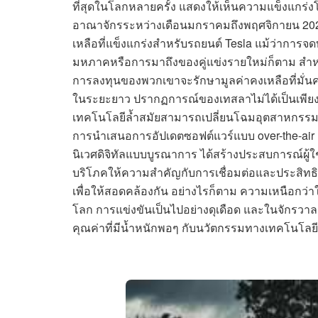
ที่สุดในโลกหลายครั้ง แสดงให้เห็นความแข็งแกร่งโดย
อาณาจักรระหว่างเดือนมกราคมถึงพฤศจิกายน 2024
เหลือที่แข็งแกร่งสำหรับรถยนต์ Tesla แม้ว่าการ
มหภาคหรือการมาถึงของคู่แข่งรายใหม่ก็ตาม สำหรับ
การลงทุนของพวกเขาจะรักษามูลค่าคงเหลือที่มั่นค
ในระยะยาว ปรากฏการณ์ของเทสลาไม่ได้เป็นเพียงเรื
เทคโนโลยีล้ำสมัยสามารถเปลี่ยนโฉมอุตสาหกรรม
การนำเสนอการอัปเดตซอฟต์แวร์แบบ over-the-air (OT
นิเวศดิจิทัลแบบบูรณาการ ได้สร้างประสบการณ์ผู้ใช้
บริโภคให้ความสำคัญกับการเชื่อมต่อและประสิทธิภ
เพื่อให้สอดคล้องกัน อย่างไรก็ตาม ความเหนือกว่าใ
โลก การแข่งขันเป็นไปอย่างดุเดือด และในจักรวาล
คุณค่าที่มีน้ำหนักพอๆ กับนวัตกรรมทางเทคโนโลยี