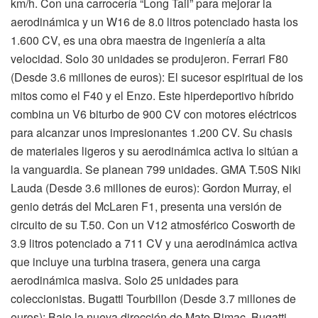
km/h. Con una carrocería “Long Tail” para mejorar la
aerodinámica y un W16 de 8.0 litros potenciado hasta los
1.600 CV, es una obra maestra de ingeniería a alta
velocidad. Solo 30 unidades se produjeron. Ferrari F80
(Desde 3.6 millones de euros): El sucesor espiritual de los
mitos como el F40 y el Enzo. Este hiperdeportivo híbrido
combina un V6 biturbo de 900 CV con motores eléctricos
para alcanzar unos impresionantes 1.200 CV. Su chasis
de materiales ligeros y su aerodinámica activa lo sitúan a
la vanguardia. Se planean 799 unidades. GMA T.50S Niki
Lauda (Desde 3.6 millones de euros): Gordon Murray, el
genio detrás del McLaren F1, presenta una versión de
circuito de su T.50. Con un V12 atmosférico Cosworth de
3.9 litros potenciado a 711 CV y una aerodinámica activa
que incluye una turbina trasera, genera una carga
aerodinámica masiva. Solo 25 unidades para
coleccionistas. Bugatti Tourbillon (Desde 3.7 millones de
euros): Bajo la nueva dirección de Mate Rimac, Bugatti