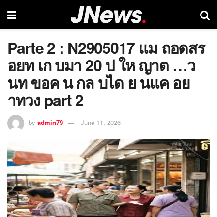
Parte 2 : N2905017 แม ถอดสร
อยท เก บมา 20 ป ให ญาต …ว
นท ขอค น กล บได ย นแค อย
าทวง part 2
by
admin79
June 11, 2026