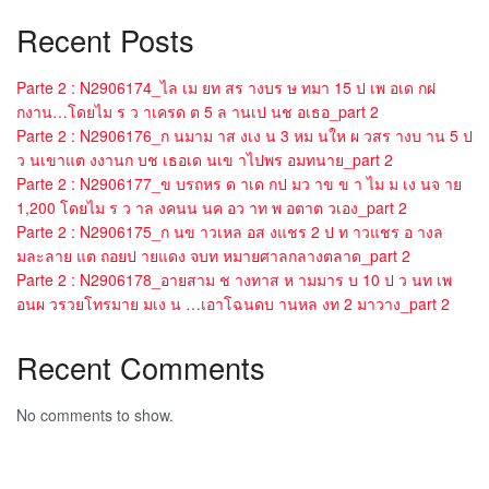
Recent Posts
Parte 2 : N2906174_ไล เม ยท สร างบร ษ ทมา 15 ป เพ อเด กฝ
กงาน…โดยไม ร ว าเครด ต 5 ล านเป นช อเธอ_part 2
Parte 2 : N2906176_ก นมาม าส งเง น 3 หม นให ผ วสร างบ าน 5 ป
ว นเขาแต งงานก บช เธอเด นเข าไปพร อมทนาย_part 2
Parte 2 : N2906177_ข บรถหร ด าเด กป มว าข ข า ไม ม เง นจ าย
1,200 โดยไม ร ว าล งคนน นค อว าท พ อตาต วเอง_part 2
Parte 2 : N2906175_ก นข าวเหล อส งแชร 2 ป ท าวแชร อ างล
มละลาย แต ถอยป ายแดง จบท หมายศาลกลางตลาด_part 2
Parte 2 : N2906178_อายสาม ช างทาส ห ามมาร บ 10 ป ว นท เพ
อนผ วรวยโทรมาย มเง น …เอาโฉนดบ านหล งท 2 มาวาง_part 2
Recent Comments
No comments to show.