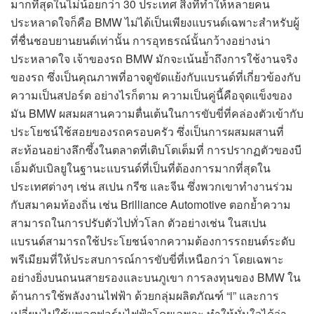
มากที่สุดในไม่น้อยกว่า 30 ประเทศ สิ่งที่ทำให้หลายคน
ประหลาดใจก็คือ BMW ไม่ได้เป็นเพียงแบรนด์เฉพาะสำหรับผู้
ที่ชื่นชอบยานยนต์เท่านั้น การอุทธรณ์นั้นกว้างอย่างน่า
ประหลาดใจ เจ้าของรถ BMW มักจะเน้นย้ำถึงการใช้งานจริง
ของรถ ซึ่งเป็นคุณภาพที่อาจดูขัดแย้งกับแบรนด์ที่เกี่ยวข้องกับ
ความเป็นสปอร์ต อย่างไรก็ตาม ความเป็นคู่นี้คือจุดแข็งของ
มัน BMW ผสมผสานความตื่นเต้นในการขับขี่ที่คล่องตัวเข้ากับ
ประโยชน์ใช้สอยของรถครอบครัว ซึ่งเป็นการผสมผสานที่
สะท้อนอย่างลึกซึ้งในตลาดที่เติบโตเต็มที่ การปรากฏตัวของบี
เอ็มดับเบิลยูในฐานะแบรนด์ที่เป็นที่ต้องการมากที่สุดใน
ประเทศต่างๆ เช่น สเปน กรีซ และจีน ซึ่งพวกเขาทำงานร่วม
กับสมาคมท้องถิ่น เช่น Brilliance Automotive ตอกย้ำความ
สามารถในการปรับตัวไปทั่วโลก ตัวอย่างเช่น ในสเปน
แบรนด์สามารถใช้ประโยชน์จากความต้องการรถยนต์ระดับ
พรีเมียมที่ให้ประสบการณ์การขับขี่ที่เหนือกว่า โดยเฉพาะ
อย่างยิ่งบนถนนสายรองและบนภูเขา การลงทุนของ BMW ใน
ด้านการใช้พลังงานไฟฟ้า ด้วยกลุ่มผลิตภัณฑ์ “i” และการ
เปลี่ยนไปใช้แพลตฟอร์มไฟฟ้าโดยเฉพาะ ทำให้มั่นใจได้ว่า