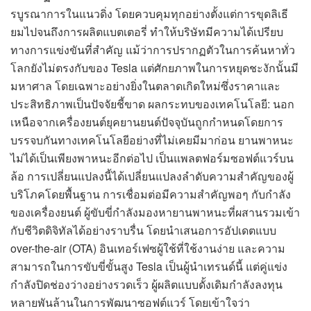
รบูรณาการในแนวดิ่ง โดยควบคุมทุกอย่างตั้งแต่การขุดลิเธี
ยมไปจนถึงการผลิตแบตเตอรี่ ทำให้บริษัทมีความได้เปรียบ
ทางการแข่งขันที่สำคัญ แม้ว่าการปรากฏตัวในการค้นหาทั่ว
โลกยังไม่ตรงกับของ Tesla แต่ศักยภาพในการหยุดชะงักนั้นมี
มหาศาล โดยเฉพาะอย่างยิ่งในตลาดเกิดใหม่ซึ่งราคาและ
ประสิทธิภาพเป็นปัจจัยชี้ขาด ผลกระทบของเทคโนโลยี: นอก
เหนือจากเครื่องยนต์ยุคยานยนต์ปัจจุบันถูกกำหนดโดยการ
บรรจบกันทางเทคโนโลยีอย่างที่ไม่เคยมีมาก่อน ยานพาหนะ
ไม่ได้เป็นเพียงพาหนะอีกต่อไป เป็นแพลตฟอร์มซอฟต์แวร์บน
ล้อ การเปลี่ยนแปลงนี้ได้เปลี่ยนแปลงลำดับความสำคัญของผู้
บริโภคโดยพื้นฐาน การเชื่อมต่อมีความสำคัญพอๆ กับกำลัง
ของเครื่องยนต์ ผู้ขับขี่กำลังมองหายานพาหนะที่ผสานรวมเข้า
กับชีวิตดิจิทัลได้อย่างราบรื่น โดยนำเสนอการอัปเดตแบบ
over-the-air (OTA) อินเทอร์เฟซผู้ใช้ที่ใช้งานง่าย และความ
สามารถในการขับขี่ขั้นสูง Tesla เป็นผู้นำเทรนด์นี้ แต่คู่แข่ง
กำลังปิดช่องว่างอย่างรวดเร็ว ผู้ผลิตแบบดั้งเดิมกำลังลงทุน
หลายพันล้านในการพัฒนาซอฟต์แวร์ โดยเข้าใจว่า