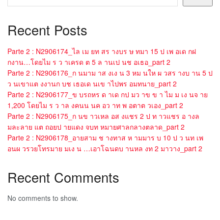
Recent Posts
Parte 2 : N2906174_ไล เม ยท สร างบร ษ ทมา 15 ป เพ อเด กฝ
กงาน…โดยไม ร ว าเครด ต 5 ล านเป นช อเธอ_part 2
Parte 2 : N2906176_ก นมาม าส งเง น 3 หม นให ผ วสร างบ าน 5 ป
ว นเขาแต งงานก บช เธอเด นเข าไปพร อมทนาย_part 2
Parte 2 : N2906177_ข บรถหร ด าเด กป มว าข ข า ไม ม เง นจ าย
1,200 โดยไม ร ว าล งคนน นค อว าท พ อตาต วเอง_part 2
Parte 2 : N2906175_ก นข าวเหล อส งแชร 2 ป ท าวแชร อ างล
มละลาย แต ถอยป ายแดง จบท หมายศาลกลางตลาด_part 2
Parte 2 : N2906178_อายสาม ช างทาส ห ามมาร บ 10 ป ว นท เพ
อนผ วรวยโทรมาย มเง น …เอาโฉนดบ านหล งท 2 มาวาง_part 2
Recent Comments
No comments to show.