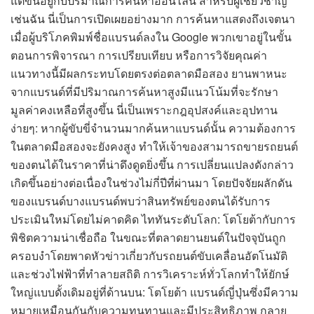
แต่ขึ้นอยู่กับปริมาณการค้นหาออนไลน์ สำหรับผู้เชี่ยวชาญ
เช่นฉัน นี่เป็นการเปิดเผยอย่างมาก การค้นหาแสดงถึงเจตนา
เมื่อผู้บริโภคพิมพ์ชื่อแบรนด์ลงใน Google พวกเขาอยู่ในขั้น
ตอนการพิจารณา การเปรียบเทียบ หรือการวิจัยคุณค่า
แนวทางนี้มีผลกระทบโดยตรงต่อตลาดมือสอง ยานพาหนะ
จากแบรนด์ที่มีปริมาณการค้นหาสูงมีแนวโน้มที่จะรักษา
มูลค่าคงเหลือที่สูงขึ้น นี่เป็นเพราะกฎอุปสงค์และอุปทาน
ง่ายๆ: หากผู้ขับขี่จำนวนมากค้นหาแบรนด์นั้น ความต้องการ
ในตลาดมือสองจะยังคงสูง ทำให้เจ้าของสามารถขายรถยนต์
ของตนได้ในราคาที่น่าดึงดูดยิ่งขึ้น การเปลี่ยนแปลงดังกล่าว
เกิดขึ้นอย่างต่อเนื่องในช่วงไม่กี่ปีที่ผ่านมา โดยปัจจัยผลักดัน
ของแบรนด์บางแบรนด์พบว่าสินทรัพย์ของตนได้รับการ
ประเมินใหม่โดยไม่คาดคิด ไททันระดับโลก: โตโยต้ากับการ
พิชิตความน่าเชื่อถือ ในขณะที่ตลาดยานยนต์ในปัจจุบันถูก
ครอบงำโดยพาดหัวข่าวเกี่ยวกับรถยนต์ขับเคลื่อนอัตโนมัติ
และช่วงไฟฟ้าที่ทำลายสถิติ การวิเคราะห์ทั่วโลกทำให้ยักษ์
ใหญ่แบบดั้งเดิมอยู่ที่ด้านบน: โตโยต้า แบรนด์ญี่ปุ่นซึ่งมีความ
หมายเหมือนกันกับความทนทานและมีประสิทธิภาพ กลาย