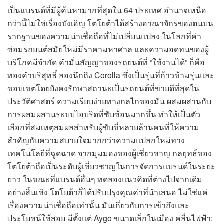
เป็นแบรนด์ที่มีผู้ค้นหามากที่สุดใน 64 ประเทศ อำนาจเหนือ
กว่านี้ไม่ใช่เรื่องบังเอิญ โตโยต้าได้สร้างอาณาจักรของตนบน
รากฐานของความน่าเชื่อถือที่ไม่เปลี่ยนแปลง ในโลกที่ค่า
ซ่อมรถยนต์สมัยใหม่มีราคามหาศาล และความอดทนของผู้
บริโภคมีจำกัด คำมั่นสัญญาของรถยนต์ที่ “ใช้งานได้” ก็คือ
ทองคำบริสุทธิ์ ลองนึกถึง Corolla ซึ่งเป็นรุ่นที่ก้าวข้ามรุ่นและ
ขอบเขตโดยยังคงรักษาสถานะเป็นรถยนต์ที่ขายดีที่สุดใน
ประวัติศาสตร์ ความเรียบง่ายทางกลไกของมัน ผสมผสานกับ
การผสมผสานระบบไฮบริดที่ซับซ้อนมากขึ้น ทำให้เป็นตัว
เลือกที่สมเหตุสมผลสำหรับผู้ขับขี่หลายล้านคนที่ให้ความ
สำคัญกับความสบายใจมากกว่าความแปลกใหม่ทาง
เทคโนโลยีที่ฉูดฉาด จากมุมมองของผู้เชี่ยวชาญ กลยุทธ์ของ
โตโยต้าถือเป็นระดับผู้เชี่ยวชาญในการจัดการแบรนด์ในระยะ
ยาว ในขณะที่แบรนด์อื่นๆ ทดลองแนวคิดที่ต่างไปจากเดิม
อย่างสิ้นเชิง โตโยต้าก็ได้ปรับปรุงคุณค่าที่นำเสนอ ไม่ใช่แค่
เรื่องความน่าเชื่อถือเท่านั้น มันเกี่ยวกับการเข้าถึงและ
ประโยชน์ใช้สอย มีตั้งแต่ Aygo ขนาดเล็กในเมือง คลื่นไฟฟ้า: