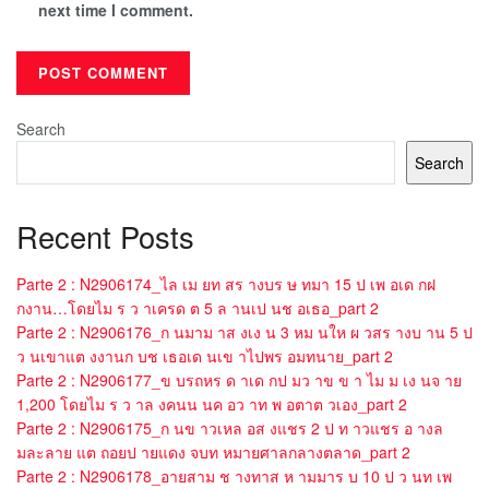
next time I comment.
Search
Search
Recent Posts
Parte 2 : N2906174_ไล เม ยท สร างบร ษ ทมา 15 ป เพ อเด กฝ
กงาน…โดยไม ร ว าเครด ต 5 ล านเป นช อเธอ_part 2
Parte 2 : N2906176_ก นมาม าส งเง น 3 หม นให ผ วสร างบ าน 5 ป
ว นเขาแต งงานก บช เธอเด นเข าไปพร อมทนาย_part 2
Parte 2 : N2906177_ข บรถหร ด าเด กป มว าข ข า ไม ม เง นจ าย
1,200 โดยไม ร ว าล งคนน นค อว าท พ อตาต วเอง_part 2
Parte 2 : N2906175_ก นข าวเหล อส งแชร 2 ป ท าวแชร อ างล
มละลาย แต ถอยป ายแดง จบท หมายศาลกลางตลาด_part 2
Parte 2 : N2906178_อายสาม ช างทาส ห ามมาร บ 10 ป ว นท เพ