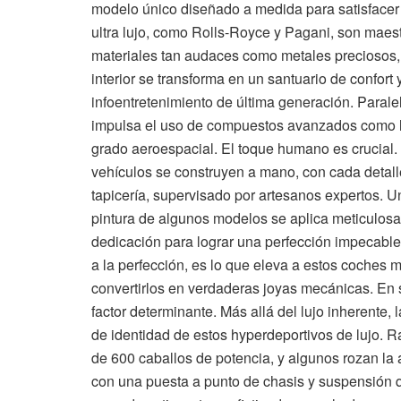
modelo único diseñado a medida para satisfacer 
ultra lujo, como Rolls-Royce y Pagani, son maestr
materiales tan audaces como metales preciosos,
interior se transforma en un santuario de confort
infoentretenimiento de última generación. Paralel
impulsa el uso de compuestos avanzados como la 
grado aeroespacial. El toque humano es crucial.
vehículos se construyen a mano, con cada detalle,
tapicería, supervisado por artesanos expertos. 
pintura de algunos modelos se aplica meticulos
dedicación para lograr una perfección impecable. 
a la perfección, es lo que eleva a estos coches 
convertirlos en verdaderas joyas mecánicas. En s
factor determinante. Más allá del lujo inherente,
de identidad de estos hyperdeportivos de lujo.
de 600 caballos de potencia, y algunos rozan la
con una puesta a punto de chasis y suspensión 