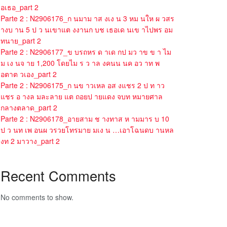
อเธอ_part 2
Parte 2 : N2906176_ก นมาม าส งเง น 3 หม นให ผ วสร
างบ าน 5 ป ว นเขาแต งงานก บช เธอเด นเข าไปพร อม
ทนาย_part 2
Parte 2 : N2906177_ข บรถหร ด าเด กป มว าข ข า ไม
ม เง นจ าย 1,200 โดยไม ร ว าล งคนน นค อว าท พ
อตาต วเอง_part 2
Parte 2 : N2906175_ก นข าวเหล อส งแชร 2 ป ท าว
แชร อ างล มละลาย แต ถอยป ายแดง จบท หมายศาล
กลางตลาด_part 2
Parte 2 : N2906178_อายสาม ช างทาส ห ามมาร บ 10
ป ว นท เพ อนผ วรวยโทรมาย มเง น …เอาโฉนดบ านหล
งท 2 มาวาง_part 2
Recent Comments
No comments to show.