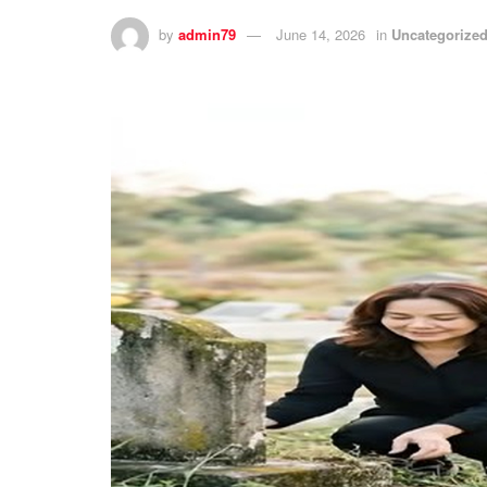
by
admin79
June 14, 2026
in
Uncategorize