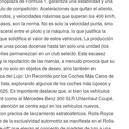
onoplaza de Fórmula 1, garantiza una estabilidad y una
lo de competición. Aceleraciones que quitan el aliento,
undos, y velocidades máximas que superan los 400 km/h,
asos, son la norma. No es solo la velocidad punta, sino
ceral entre el piloto y la máquina, lo que justifica la
 que solidifica el valor de estos vehículos. La producción
e unas pocas docenas hasta tan solo una unidad (los
viles permanezcan en un club selecto. Esta escasez
y la reputación de las marcas, a menudo provoca que su
os no solo en objetos de deseo, sino también en
nos del Lujo: Un Recorrido por los Coches Más Caros de
lista, explorando algunos de los coches más lujosos y
5. Es importante destacar que, si bien los vehículos
cord (como el Mercedes-Benz 300 SLR Uhlenhaut Coupé,
 atención se centra aquí en los vehículos nuevos,
con precios de lanzamiento estratosféricos. Rolls-Royce
e de la exclusividad automotriz se manifiesta en el Rolls-
-off” que elevan el concepto de roadster de lujo a una