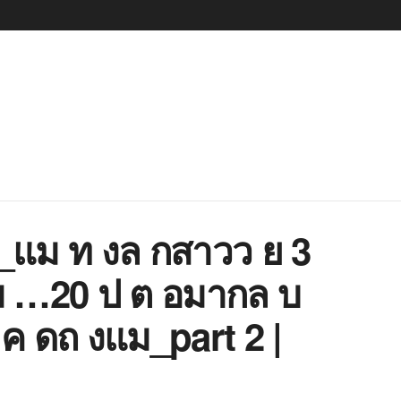
5_แม ท งล กสาวว ย 3
 …20 ป ต อมากล บ
ค ดถ งแม_part 2 |