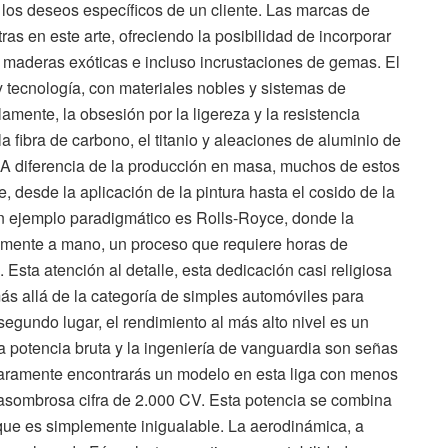
los deseos específicos de un cliente. Las marcas de
as en este arte, ofreciendo la posibilidad de incorporar
 maderas exóticas e incluso incrustaciones de gemas. El
 y tecnología, con materiales nobles y sistemas de
amente, la obsesión por la ligereza y la resistencia
fibra de carbono, el titanio y aleaciones de aluminio de
 A diferencia de la producción en masa, muchos de estos
 desde la aplicación de la pintura hasta el cosido de la
Un ejemplo paradigmático es Rolls-Royce, donde la
amente a mano, un proceso que requiere horas de
Esta atención al detalle, esta dedicación casi religiosa
más allá de la categoría de simples automóviles para
egundo lugar, el rendimiento al más alto nivel es un
 la potencia bruta y la ingeniería de vanguardia son señas
 Raramente encontrarás un modelo en esta liga con menos
 asombrosa cifra de 2.000 CV. Esta potencia se combina
que es simplemente inigualable. La aerodinámica, a