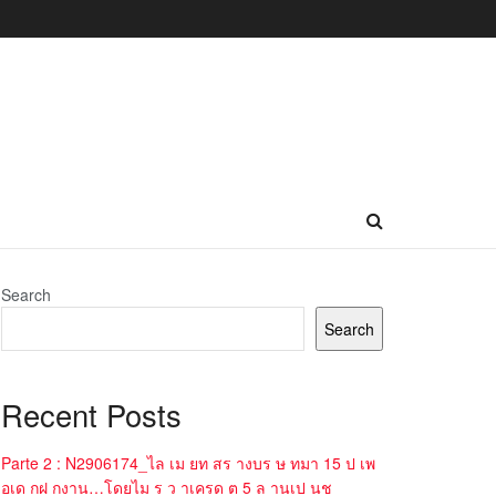
Search
Search
Recent Posts
Parte 2 : N2906174_ไล เม ยท สร างบร ษ ทมา 15 ป เพ
อเด กฝ กงาน…โดยไม ร ว าเครด ต 5 ล านเป นช