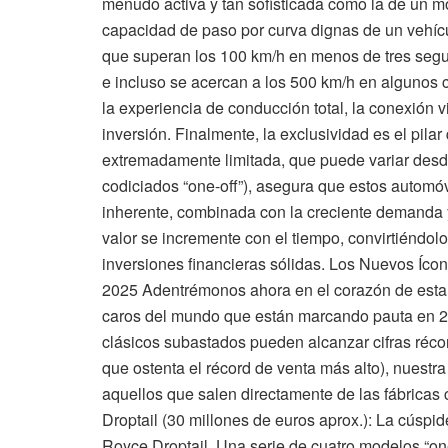
menudo activa y tan sofisticada como la de un m
capacidad de paso por curva dignas de un vehícu
que superan los 100 km/h en menos de tres seg
e incluso se acercan a los 500 km/h en algunos c
la experiencia de conducción total, la conexión vis
inversión. Finalmente, la exclusividad es el pilar
extremadamente limitada, que puede variar desd
codiciados “one-off”), asegura que estos automó
inherente, combinada con la creciente demanda 
valor se incremente con el tiempo, convirtiéndol
inversiones financieras sólidas. Los Nuevos Íco
2025 Adentrémonos ahora en el corazón de esta 
caros del mundo que están marcando pauta en 202
clásicos subastados pueden alcanzar cifras ré
que ostenta el récord de venta más alto), nuestra
aquellos que salen directamente de las fábricas 
Droptail (30 millones de euros aprox.): La cúspid
Royce Droptail. Una serie de cuatro modelos “one