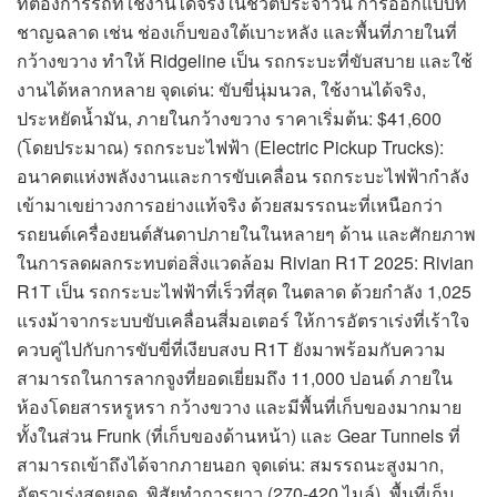
ที่ต้องการรถที่ใช้งานได้จริงในชีวิตประจำวัน การออกแบบที่
ชาญฉลาด เช่น ช่องเก็บของใต้เบาะหลัง และพื้นที่ภายในที่
กว้างขวาง ทำให้ Ridgeline เป็น รถกระบะที่ขับสบาย และใช้
งานได้หลากหลาย จุดเด่น: ขับขี่นุ่มนวล, ใช้งานได้จริง,
ประหยัดน้ำมัน, ภายในกว้างขวาง ราคาเริ่มต้น: $41,600
(โดยประมาณ) รถกระบะไฟฟ้า (Electric Pickup Trucks):
อนาคตแห่งพลังงานและการขับเคลื่อน รถกระบะไฟฟ้ากำลัง
เข้ามาเขย่าวงการอย่างแท้จริง ด้วยสมรรถนะที่เหนือกว่า
รถยนต์เครื่องยนต์สันดาปภายในในหลายๆ ด้าน และศักยภาพ
ในการลดผลกระทบต่อสิ่งแวดล้อม Rivian R1T 2025: Rivian
R1T เป็น รถกระบะไฟฟ้าที่เร็วที่สุด ในตลาด ด้วยกำลัง 1,025
แรงม้าจากระบบขับเคลื่อนสี่มอเตอร์ ให้การอัตราเร่งที่เร้าใจ
ควบคู่ไปกับการขับขี่ที่เงียบสงบ R1T ยังมาพร้อมกับความ
สามารถในการลากจูงที่ยอดเยี่ยมถึง 11,000 ปอนด์ ภายใน
ห้องโดยสารหรูหรา กว้างขวาง และมีพื้นที่เก็บของมากมาย
ทั้งในส่วน Frunk (ที่เก็บของด้านหน้า) และ Gear Tunnels ที่
สามารถเข้าถึงได้จากภายนอก จุดเด่น: สมรรถนะสูงมาก,
อัตราเร่งสุดยอด, พิสัยทำการยาว (270-420 ไมล์), พื้นที่เก็บ