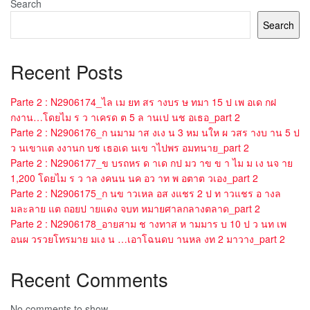
Search
Search
Recent Posts
Parte 2 : N2906174_ไล เม ยท สร างบร ษ ทมา 15 ป เพ อเด กฝ
กงาน…โดยไม ร ว าเครด ต 5 ล านเป นช อเธอ_part 2
Parte 2 : N2906176_ก นมาม าส งเง น 3 หม นให ผ วสร างบ าน 5 ป
ว นเขาแต งงานก บช เธอเด นเข าไปพร อมทนาย_part 2
Parte 2 : N2906177_ข บรถหร ด าเด กป มว าข ข า ไม ม เง นจ าย
1,200 โดยไม ร ว าล งคนน นค อว าท พ อตาต วเอง_part 2
Parte 2 : N2906175_ก นข าวเหล อส งแชร 2 ป ท าวแชร อ างล
มละลาย แต ถอยป ายแดง จบท หมายศาลกลางตลาด_part 2
Parte 2 : N2906178_อายสาม ช างทาส ห ามมาร บ 10 ป ว นท เพ
อนผ วรวยโทรมาย มเง น …เอาโฉนดบ านหล งท 2 มาวาง_part 2
Recent Comments
No comments to show.