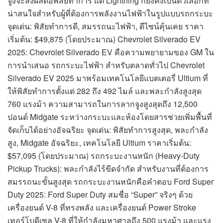
จูงจะส่งผลต่อพิสัยทำการ แต่ Lightning ก็ยังคงเป็นตัวเลือกที่
น่าสนใจสำหรับผู้ที่ต้องการพลังงานไฟฟ้าในรูปแบบรถกระบะ
จุดเด่น: พิสัยทำการดี, สมรรถนะไฟฟ้า, ดีไซน์คุ้นเคย ราคา
เริ่มต้น: $49,875 (โดยประมาณ) Chevrolet Silverado EV
2025: Chevrolet Silverado EV คือความพยายามของ GM ใน
การนำเสนอ รถกระบะไฟฟ้า สำหรับตลาดทั่วไป Chevrolet
Silverado EV 2025 มาพร้อมเทคโนโลยีแบตเตอรี่ Ultium ที่
ให้พิสัยทำการตั้งแต่ 282 ถึง 492 ไมล์ และพละกำลังสูงสุด
760 แรงม้า ความสามารถในการลากจูงสูงสุดถึง 12,500
ปอนด์ Midgate ระหว่างกระบะและห้องโดยสารช่วยเพิ่มพื้นที่
จัดเก็บได้อย่างอัจฉริยะ จุดเด่น: พิสัยทำการสูงสุด, พละกำลัง
สูง, Midgate อัจฉริยะ, เทคโนโลยี Ultium ราคาเริ่มต้น:
$57,095 (โดยประมาณ) รถกระบะงานหนัก (Heavy-Duty
Pickup Trucks): พละกำลังไร้ขีดจำกัด สำหรับงานที่ต้องการ
สมรรถนะขั้นสูงสุด รถกระบะงานหนักคือคำตอบ Ford Super
Duty 2025: Ford Super Duty สมชื่อ “Super” จริงๆ ด้วย
เครื่องยนต์ V-8 ที่ทรงพลัง และเครื่องยนต์ Power Stroke
เทอร์โบดีเซล V-8 ที่ให้กำลังมหาศาลถึง 500 แรงม้า และแรง