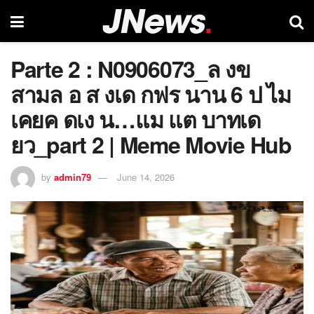
Parte 2 : N0906073_ล งข
สามล อ ส งเด กฟร นาน 6 ป ไม
เคยค ดเง น…แม แต บาทเด
ยว_part 2 | Meme Movie Hub
by
admin79
June 14, 2026