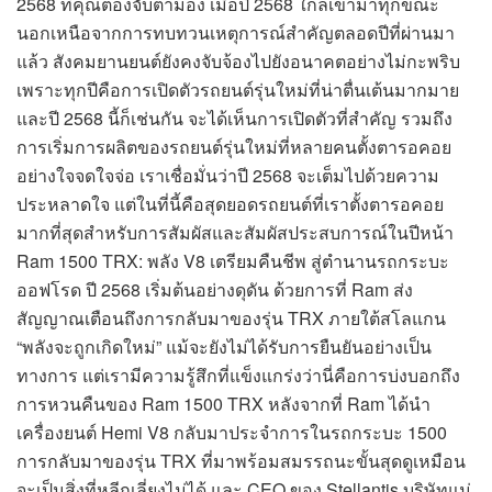
2568 ที่คุณต้องจับตามอง เมื่อปี 2568 ใกล้เข้ามาทุกขณะ
นอกเหนือจากการทบทวนเหตุการณ์สำคัญตลอดปีที่ผ่านมา
แล้ว สังคมยานยนต์ยังคงจับจ้องไปยังอนาคตอย่างไม่กะพริบ
เพราะทุกปีคือการเปิดตัวรถยนต์รุ่นใหม่ที่น่าตื่นเต้นมากมาย
และปี 2568 นี้ก็เช่นกัน จะได้เห็นการเปิดตัวที่สำคัญ รวมถึง
การเริ่มการผลิตของรถยนต์รุ่นใหม่ที่หลายคนตั้งตารอคอย
อย่างใจจดใจจ่อ เราเชื่อมั่นว่าปี 2568 จะเต็มไปด้วยความ
ประหลาดใจ แต่ในที่นี้คือสุดยอดรถยนต์ที่เราตั้งตารอคอย
มากที่สุดสำหรับการสัมผัสและสัมผัสประสบการณ์ในปีหน้า
Ram 1500 TRX: พลัง V8 เตรียมคืนชีพ สู่ตำนานรถกระบะ
ออฟโรด ปี 2568 เริ่มต้นอย่างดุดัน ด้วยการที่ Ram ส่ง
สัญญาณเตือนถึงการกลับมาของรุ่น TRX ภายใต้สโลแกน
“พลังจะถูกเกิดใหม่” แม้จะยังไม่ได้รับการยืนยันอย่างเป็น
ทางการ แต่เรามีความรู้สึกที่แข็งแกร่งว่านี่คือการบ่งบอกถึง
การหวนคืนของ Ram 1500 TRX หลังจากที่ Ram ได้นำ
เครื่องยนต์ Hemi V8 กลับมาประจำการในรถกระบะ 1500
การกลับมาของรุ่น TRX ที่มาพร้อมสมรรถนะขั้นสุดดูเหมือน
จะเป็นสิ่งที่หลีกเลี่ยงไม่ได้ และ CEO ของ Stellantis บริษัทแม่