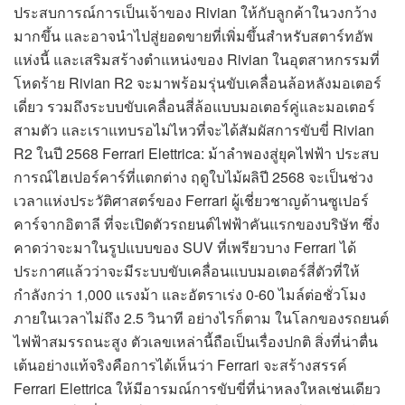
ประสบการณ์การเป็นเจ้าของ Rivian ให้กับลูกค้าในวงกว้าง
มากขึ้น และอาจนำไปสู่ยอดขายที่เพิ่มขึ้นสำหรับสตาร์ทอัพ
แห่งนี้ และเสริมสร้างตำแหน่งของ Rivian ในอุตสาหกรรมที่
โหดร้าย Rivian R2 จะมาพร้อมรุ่นขับเคลื่อนล้อหลังมอเตอร์
เดี่ยว รวมถึงระบบขับเคลื่อนสี่ล้อแบบมอเตอร์คู่และมอเตอร์
สามตัว และเราแทบรอไม่ไหวที่จะได้สัมผัสการขับขี่ Rivian
R2 ในปี 2568 Ferrari Elettrica: ม้าลำพองสู่ยุคไฟฟ้า ประสบ
การณ์ไฮเปอร์คาร์ที่แตกต่าง ฤดูใบไม้ผลิปี 2568 จะเป็นช่วง
เวลาแห่งประวัติศาสตร์ของ Ferrari ผู้เชี่ยวชาญด้านซูเปอร์
คาร์จากอิตาลี ที่จะเปิดตัวรถยนต์ไฟฟ้าคันแรกของบริษัท ซึ่ง
คาดว่าจะมาในรูปแบบของ SUV ที่เพรียวบาง Ferrari ได้
ประกาศแล้วว่าจะมีระบบขับเคลื่อนแบบมอเตอร์สี่ตัวที่ให้
กำลังกว่า 1,000 แรงม้า และอัตราเร่ง 0-60 ไมล์ต่อชั่วโมง
ภายในเวลาไม่ถึง 2.5 วินาที อย่างไรก็ตาม ในโลกของรถยนต์
ไฟฟ้าสมรรถนะสูง ตัวเลขเหล่านี้ถือเป็นเรื่องปกติ สิ่งที่น่าตื่น
เต้นอย่างแท้จริงคือการได้เห็นว่า Ferrari จะสร้างสรรค์
Ferrari Elettrica ให้มีอารมณ์การขับขี่ที่น่าหลงใหลเช่นเดียว