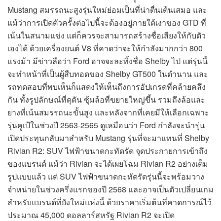
Mustang สมรรถนะสูงรุ่นใหม่ย่อมเป็นที่น่าตื่นเต้นเสมอ และ
แม้ว่าการเปิดตัวครั้งต่อไปนี้จะต้องอยู่ภายใต้เงาของ GTD ที่
เน้นในสนามแข่ง แต่ก็ควรจะสามารถสร้างชื่อเสียงให้กับตัว
เองได้ ด้วยเครื่องยนต์ V8 ที่คาดว่าจะให้กำลังมากกว่า 800
แรงม้า มีข่าวลือว่า Ford อาจจะละทิ้งชื่อ Shelby ไป แต่รุ่นนี้
จะทำหน้าที่เป็นผู้สืบทอดของ Shelby GT500 ในตำนาน และ
รถทดสอบที่พบเห็นก็แสดงให้เห็นถึงการอัปเกรดที่คล้ายคลึง
กัน ทั้งรูปลักษณ์ที่ดุดัน ซุ้มล้อที่ขยายใหญ่ขึ้น รวมถึงล้อและ
ยางที่เน้นสมรรถนะขั้นสูง และหลังจากที่เคยมีให้เลือกเฉพาะ
รุ่นคูเป้ในช่วงปี 2563-2565 ดูเหมือนว่า Ford กำลังจะนำรุ่น
เปิดประทุนกลับมาสำหรับ Mustang รุ่นที่จะมาแทนที่ Shelby
Rivian R2: SUV ไฟฟ้าขนาดกะทัดรัด จุดประกายการเข้าถึง
ของแบรนด์ แม้ว่า Rivian จะได้เผยโฉม Rivian R2 อย่างเต็ม
รูปแบบแล้ว แต่ SUV ไฟฟ้าขนาดกะทัดรัดรุ่นนี้จะพร้อมวาง
จำหน่ายในช่วงครึ่งแรกของปี 2568 และอาจเป็นตัวเปลี่ยนเกม
สำหรับแบรนด์ที่ยังใหม่แห่งนี้ ด้วยราคาเริ่มต้นที่คาดการณ์ไว้
ประมาณ 45,000 ดอลลาร์สหรัฐ Rivian R2 จะเปิด