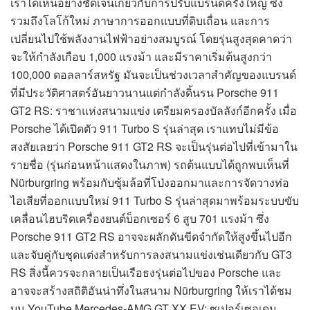
เราได้เห็นอย่างชัดเจนเกี่ยวกับการปรับแบรนด์ครั้งใหญ่ ซึ่ง
รวมถึงโลโก้ใหม่ ภาษาการออกแบบที่ดิบเถื่อน และการ
เปลี่ยนไปใช้พลังงานไฟฟ้าอย่างสมบูรณ์ โดยรุ่นสูงสุดคาดว่า
จะให้กำลังเกือบ 1,000 แรงม้า และมีราคาเริ่มต้นสูงกว่า
100,000 ดอลลาร์สหรัฐ มันจะเป็นช่วงเวลาสำคัญของแบรนด์
ที่มีประวัติศาสตร์อันยาวนานแต่กำลังดิ้นรน Porsche 911
GT2 RS: ราชาแห่งสนามแข่ง เตรียมครองบัลลังก์อีกครั้ง เมื่อ
Porsche ได้เปิดตัว 911 Turbo S รุ่นล่าสุด เราแทบไม่มีข้อ
สงสัยเลยว่า Porsche 911 GT2 RS จะเป็นรุ่นต่อไปที่เข้ามาใน
รายชื่อ (รุ่นก่อนหน้าแสดงในภาพ) รถต้นแบบได้ถูกพบเห็นที่
Nürburgring พร้อมกับซุ้มล้อที่โป่งออกมาและการจัดวางท่อ
ไอเสียที่ออกแบบใหม่ 911 Turbo S รุ่นล่าสุดมาพร้อมระบบขับ
เคลื่อนไฮบริดเครื่องยนต์บ็อกเซอร์ 6 สูบ 701 แรงม้า ซึ่ง
Porsche 911 GT2 RS อาจจะผลักดันขีดจำกัดให้สูงขึ้นไปอีก
และจับคู่กับชุดแต่งสำหรับการลงสนามแข่งเช่นเดียวกับ GT3
RS สิ่งนี้ควรจะกลายเป็นเรือธงรุ่นต่อไปของ Porsche และ
อาจจะสร้างสถิติอันน่าทึ่งในสนาม Nürburgring ให้เราได้ชม
บน YouTube Mercedes-AMG GT XX EV: ซูเปอร์เซอเดน