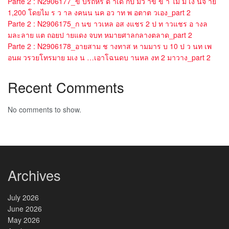
Parte 2 : N2906177_ข บรถหร ด าเด กป มว าข ข า ไม ม เง นจ าย
1,200 โดยไม ร ว าล งคนน นค อว าท พ อตาต วเอง_part 2
Parte 2 : N2906175_ก นข าวเหล อส งแชร 2 ป ท าวแชร อ างล
มละลาย แต ถอยป ายแดง จบท หมายศาลกลางตลาด_part 2
Parte 2 : N2906178_อายสาม ช างทาส ห ามมาร บ 10 ป ว นท เพ
อนผ วรวยโทรมาย มเง น …เอาโฉนดบ านหล งท 2 มาวาง_part 2
Recent Comments
No comments to show.
Archives
July 2026
June 2026
May 2026