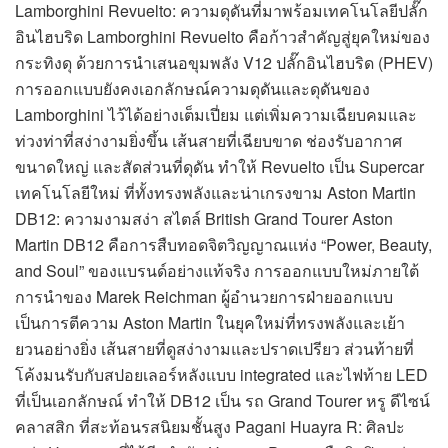
Lamborghini Revuelto: ความดุดันที่มาพร้อมเทคโนโลยีปลั๊ก
อินไฮบริด Lamborghini Revuelto คือก้าวสำคัญสู่ยุคใหม่ของ
กระทิงดุ ด้วยการนำเสนอขุมพลัง V12 ปลั๊กอินไฮบริด (PHEV)
การออกแบบยังคงเอกลักษณ์ความดุดันและดุดันของ
Lamborghini ไว้ได้อย่างเต็มเปี่ยม แต่เพิ่มความเฉียบคมและ
ท่วงท่าที่สง่างามยิ่งขึ้น เส้นสายที่เฉียบขาด ช่องรับอากาศ
ขนาดใหญ่ และสัดส่วนที่ดุดัน ทำให้ Revuelto เป็น Supercar
เทคโนโลยีใหม่ ที่ทั้งทรงพลังและน่าเกรงขาม Aston Martin
DB12: ความงามสง่า สไตล์ British Grand Tourer Aston
Martin DB12 คือการสืบทอดจิตวิญญาณแห่ง “Power, Beauty,
and Soul” ของแบรนด์อย่างแท้จริง การออกแบบใหม่ภายใต้
การนำของ Marek Reichman ผู้อำนวยการฝ่ายออกแบบ
เป็นการตีความ Aston Martin ในยุคใหม่ที่ทรงพลังและเย้า
ยวนอย่างยิ่ง เส้นสายที่ดูสง่างามและปราดเปรียว ส่วนท้ายที่
โค้งมนรับกับสปอยเลอร์หลังแบบ integrated และไฟท้าย LED
ที่เป็นเอกลักษณ์ ทำให้ DB12 เป็น รถ Grand Tourer หรู ดีไซน์
คลาสสิก ที่สะท้อนรสนิยมชั้นสูง Pagani Huayra R: ศิลปะ