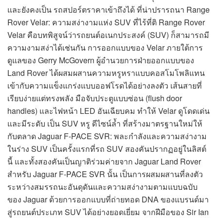
และยังคงเป็น รถสปอร์ตราคาเข้าถึงได้ ที่น่าปรารถนา Range
Rover Velar: ความสง่างามแห่ง SUV ที่ไร้ที่ติ Range Rover
Velar คือบทพิสูจน์ว่ารถยนต์อเนกประสงค์ (SUV) ก็สามารถมี
ความงามสง่าได้เช่นกัน การออกแบบของ Velar ภายใต้การ
ดูแลของ Gerry McGovern ผู้อำนวยการฝ่ายออกแบบของ
Land Rover ได้ผสมผสานความหรูหราแบบคอสโมโพลิแทน
เข้ากับความแข็งแกร่งแบบออฟโรดได้อย่างลงตัว เส้นสายที่
เรียบง่ายแต่ทรงพลัง มือจับประตูแบบซ่อน (flush door
handles) และไฟหน้า LED อันเฉียบคม ทำให้ Velar ดูโดดเด่น
และมีระดับ เป็น SUV หรู ดีไซน์ล้ำ ที่สร้างมาตรฐานใหม่ให้
กับตลาด Jaguar F-PACE SVR: พละกำลังและความสง่างาม
ในร่าง SUV เป็นครั้งแรกที่รถ SUV สองคันปรากฏอยู่ในลิสต์
นี้ และทั้งสองคันเป็นญาติร่วมค่ายจาก Jaguar Land Rover
สำหรับ Jaguar F-PACE SVR นั้น เป็นการผสมผสานที่ลงตัว
ระหว่างสมรรถนะอันดุดันและความสง่างามตามแบบฉบับ
ของ Jaguar ด้วยการออกแบบที่ถ่ายทอด DNA ของแบรนด์มา
สู่รถยนต์ประเภท SUV ได้อย่างยอดเยี่ยม จากฝีมือของ Sir Ian