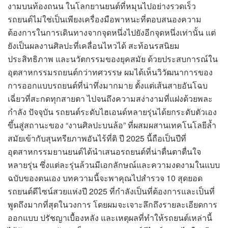
งามบนท้องถนน ในโลกยานยนต์ที่หมุนไปอย่างรวดเร็ว
รถยนต์ไม่ใช่เป็นเพียงเครื่องมือพาหนะที่ตอบสนองความ
ต้องการในการเดินทางจากจุดหนึ่งไปยังอีกจุดหนึ่งเท่านั้น แต่
ยังเป็นผลงานศิลปะที่เคลื่อนไหวได้ สะท้อนรสนิยม
ประสิทธิภาพ และนวัตกรรมของยุคสมัย ด้วยประสบการณ์ใน
อุตสาหกรรมรถยนต์กว่าทศวรรษ ผมได้เห็นวิวัฒนาการของ
การออกแบบรถยนต์ที่น่าทึ่งมากมาย ตั้งแต่เส้นสายอันโฉบ
เฉี่ยวที่สะกดทุกสายตา ไปจนถึงความสง่างามที่แฝงด้วยพละ
กำลัง ปัจจุบัน รถยนต์ระดับไฮเอนด์หลายรุ่นได้ยกระดับตัวเอง
ขึ้นสู่สถานะของ “งานศิลปะบนล้อ” ที่ผสมผสานเทคโนโลยีล้ำ
สมัยเข้ากับสุนทรียภาพอันไร้ที่ติ ปี 2025 นี้ถือเป็นปีที่
อุตสาหกรรมยานยนต์ได้นำเสนอรถยนต์ที่น่าตื่นตาตื่นใจ
หลายรุ่น ซึ่งแต่ละรุ่นล้วนมีเอกลักษณ์และความงดงามในแบบ
ฉบับของตนเอง บทความนี้จะพาคุณไปสำรวจ 10 สุดยอด
รถยนต์ดีไซน์สวยแห่งปี 2025 ที่กำลังเป็นที่ต้องการและเป็นที่
พูดถึงมากที่สุดในวงการ โดยผมจะเจาะลึกถึงรายละเอียดการ
ออกแบบ ปรัชญาเบื้องหลัง และเหตุผลที่ทำให้รถยนต์เหล่านี้