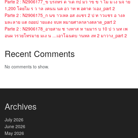
Parte 2 : N2906177_ข บรถหร ด าเด กป มว าข ข า ไม ม เง นจ าย
1,200 โดยไม ร ว าล งคนน นค อว าท พ อตาต วเอง_part 2
Parte 2 : N2906175_ก นข าวเหล อส งแชร 2 ป ท าวแชร อ างล
มละลาย แต ถอยป ายแดง จบท หมายศาลกลางตลาด_part 2
Parte 2 : N2906178_อายสาม ช างทาส ห ามมาร บ 10 ป ว นท เพ
อนผ วรวยโทรมาย มเง น …เอาโฉนดบ านหล งท 2 มาวาง_part 2
Recent Comments
No comments to show.
Archives
July 2026
June 2026
May 2026