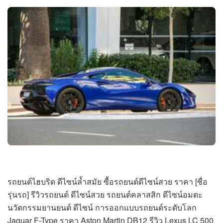
รถยนต์ไฮบริด ดีไซน์ล้ำสมัย ซื้อรถยนต์ดีไซน์สวย ราคา [ชื่อ
รุ่นรถ] รีวิวรถยนต์ ดีไซน์สวย รถยนต์คลาสสิก ดีไซน์อมตะ
นวัตกรรมยานยนต์ ดีไซน์ การออกแบบรถยนต์ระดับโลก
Jaguar F-Type ราคา Aston Martin DB12 รีวิว Lexus LC 500