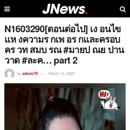
N1603290[ตอนต่อไป] เง อนไข
แห งความร กเพ อร กและครอบ
คร วท สมบ รณ #มายป ณย ปาน
วาด #ละค… part 2
by
admin79
March 14, 2026