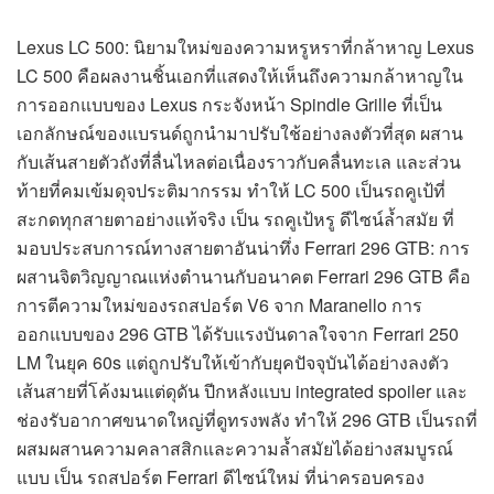
Lexus LC 500: นิยามใหม่ของความหรูหราที่กล้าหาญ Lexus
LC 500 คือผลงานชิ้นเอกที่แสดงให้เห็นถึงความกล้าหาญใน
การออกแบบของ Lexus กระจังหน้า Spindle Grille ที่เป็น
เอกลักษณ์ของแบรนด์ถูกนำมาปรับใช้อย่างลงตัวที่สุด ผสาน
กับเส้นสายตัวถังที่ลื่นไหลต่อเนื่องราวกับคลื่นทะเล และส่วน
ท้ายที่คมเข้มดุจประติมากรรม ทำให้ LC 500 เป็นรถคูเป้ที่
สะกดทุกสายตาอย่างแท้จริง เป็น รถคูเป้หรู ดีไซน์ล้ำสมัย ที่
มอบประสบการณ์ทางสายตาอันน่าทึ่ง Ferrari 296 GTB: การ
ผสานจิตวิญญาณแห่งตำนานกับอนาคต Ferrari 296 GTB คือ
การตีความใหม่ของรถสปอร์ต V6 จาก Maranello การ
ออกแบบของ 296 GTB ได้รับแรงบันดาลใจจาก Ferrari 250
LM ในยุค 60s แต่ถูกปรับให้เข้ากับยุคปัจจุบันได้อย่างลงตัว
เส้นสายที่โค้งมนแต่ดุดัน ปีกหลังแบบ integrated spoiler และ
ช่องรับอากาศขนาดใหญ่ที่ดูทรงพลัง ทำให้ 296 GTB เป็นรถที่
ผสมผสานความคลาสสิกและความล้ำสมัยได้อย่างสมบูรณ์
แบบ เป็น รถสปอร์ต Ferrari ดีไซน์ใหม่ ที่น่าครอบครอง