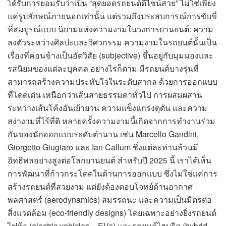
ได้รับการยอมรับว่าเป็น “สุดยอดรถยนต์ดีไซน์สวย” ไม่ใช่เพียง
แค่รูปลักษณ์ภายนอกเท่านั้น แต่รวมถึงประสบการณ์การขับขี่
ที่สมบูรณ์แบบ นิยามแห่งความงามในวงการยานยนต์: ความ
ลงตัวระหว่างศิลปะและวิศวกรรม ความงามในรถยนต์นั้นเป็น
เรื่องที่ค่อนข้างเป็นอัตวิสัย (subjective) ขึ้นอยู่กับมุมมองและ
รสนิยมของแต่ละบุคคล อย่างไรก็ตาม มีรถยนต์บางรุ่นที่
สามารถสร้างความประทับใจในระดับสากล ด้วยการออกแบบ
ที่โดดเด่น เหนือกว่าเส้นสายธรรมดาทั่วไป การผสมผสาน
ระหว่างเส้นโค้งอันเย้ายวน ความแข็งแกร่งดุดัน และความ
สง่างามที่ไร้ที่ติ หลายครั้งความงามนี้เกิดจากการทำงานร่วม
กันของนักออกแบบระดับตำนาน เช่น Marcello Gandini,
Giorgetto Giugiaro และ Ian Callum ซึ่งแต่ละท่านล้วนมี
อิทธิพลอย่างสูงต่อโลกยานยนต์ สำหรับปี 2025 นี้ เราได้เห็น
การพัฒนาที่ก้าวกระโดดในด้านการออกแบบ ซึ่งไม่ใช่แค่การ
สร้างรถยนต์ที่สวยงาม แต่ยังต้องตอบโจทย์ด้านอากาศ
พลศาสตร์ (aerodynamics) สมรรถนะ และความเป็นมิตรต่อ
สิ่งแวดล้อม (eco-friendly designs) โดยเฉพาะอย่างยิ่งรถยนต์
ไฟฟ้า (electric vehicles – EVs) และรถยนต์ไฮบริด (hybrid