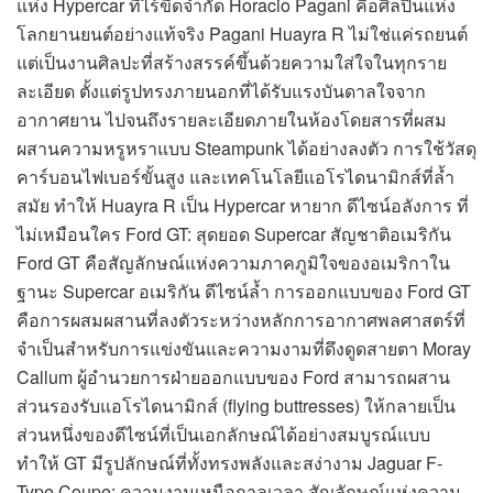
แห่ง Hypercar ที่ไร้ขีดจำกัด Horacio Pagani คือศิลปินแห่ง
โลกยานยนต์อย่างแท้จริง Pagani Huayra R ไม่ใช่แค่รถยนต์
แต่เป็นงานศิลปะที่สร้างสรรค์ขึ้นด้วยความใส่ใจในทุกราย
ละเอียด ตั้งแต่รูปทรงภายนอกที่ได้รับแรงบันดาลใจจาก
อากาศยาน ไปจนถึงรายละเอียดภายในห้องโดยสารที่ผสม
ผสานความหรูหราแบบ Steampunk ได้อย่างลงตัว การใช้วัสดุ
คาร์บอนไฟเบอร์ขั้นสูง และเทคโนโลยีแอโรไดนามิกส์ที่ล้ำ
สมัย ทำให้ Huayra R เป็น Hypercar หายาก ดีไซน์อลังการ ที่
ไม่เหมือนใคร Ford GT: สุดยอด Supercar สัญชาติอเมริกัน
Ford GT คือสัญลักษณ์แห่งความภาคภูมิใจของอเมริกาใน
ฐานะ Supercar อเมริกัน ดีไซน์ล้ำ การออกแบบของ Ford GT
คือการผสมผสานที่ลงตัวระหว่างหลักการอากาศพลศาสตร์ที่
จำเป็นสำหรับการแข่งขันและความงามที่ดึงดูดสายตา Moray
Callum ผู้อำนวยการฝ่ายออกแบบของ Ford สามารถผสาน
ส่วนรองรับแอโรไดนามิกส์ (flying buttresses) ให้กลายเป็น
ส่วนหนึ่งของดีไซน์ที่เป็นเอกลักษณ์ได้อย่างสมบูรณ์แบบ
ทำให้ GT มีรูปลักษณ์ที่ทั้งทรงพลังและสง่างาม Jaguar F-
Type Coupe: ความงามเหนือกาลเวลา สัญลักษณ์แห่งความ