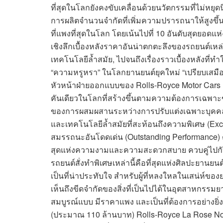
ที่สุดในโลกยังคงขับเคลื่อนด้วยนวัตกรรมที่ไม่หยุ
การผลิตจำนวนจำกัดที่เพิ่มความปรารถนาให้สูงขึ้น
ที่แพงที่สุดในโลก โดยเน้นไปที่ 10 อันดับสุดย
เชิงลึกเบื้องหลังราคาอันน่าตกตะลึงของรถยนต์เหล่า
เทคโนโลยีล้ำสมัย, ไปจนถึงเรื่องราวเบื้องหลังที่
“ความหรูหรา” ในโลกยานยนต์ยุคใหม่ “เปรียบเสมือน
หัวหน้าฝ่ายออกแบบของ Rolls-Royce Motor Cars เ
คันเดียวในโลกที่สร้างขึ้นตามความต้องการเฉพาะขอ
ของการผสมผสานระหว่างการปรับแต่งเฉพาะบุคคล (
และเทคโนโลยีล้ำสมัยที่สะท้อนถึงความพิเศษ (Exclu
สมรรถนะอันโดดเด่น (Outstanding Performance) ด้
สุดแห่งความงามและความสะดวกสบาย ควบคู่ไป
รถยนต์สั่งทำพิเศษเหล่านี้คือที่สุดแห่งศิลปะยานยน
เป็นที่น่าประทับใจ สำหรับผู้ที่หลงใหลในเสน่ห์ของย
เห็นถึงขีดจำกัดของสิ่งที่เป็นไปได้ในอุตสาหกรรมยา
สมบูรณ์แบบ มีราคาแพง และเป็นที่ต้องการอย่างยิ่
(ประมาณ 110 ล้านบาท) Rolls-Royce La Rose Noir