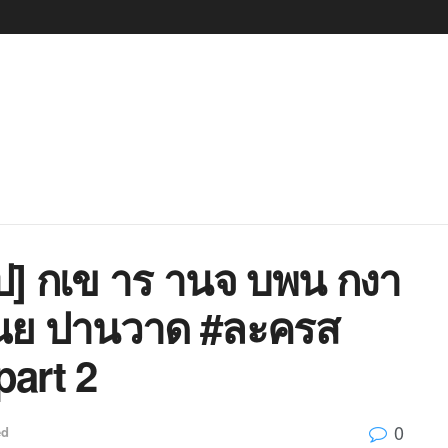
] กเข าร านจ บพน กงา
ณย ปานวาด #ละครส
art 2
0
ed