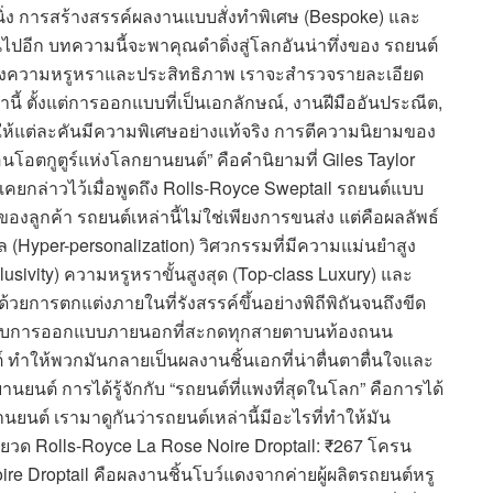
ดนิ่ง การสร้างสรรค์ผลงานแบบสั่งทำพิเศษ (Bespoke) และ
ไปอีก บทความนี้จะพาคุณดำดิ่งสู่โลกอันน่าทึ่งของ รถยนต์
อดแห่งความหรูหราและประสิทธิภาพ เราจะสำรวจรายละเอียด
นี้ ตั้งแต่การออกแบบที่เป็นเอกลักษณ์, งานฝีมืออันประณีต,
ทำให้แต่ละคันมีความพิเศษอย่างแท้จริง การตีความนิยามของ
โอตกูตูร์แห่งโลกยานยนต์” คือคำนิยามที่ Giles Taylor
คยกล่าวไว้เมื่อพูดถึง Rolls-Royce Sweptail รถยนต์แบบ
งลูกค้า รถยนต์เหล่านี้ไม่ใช่เพียงการขนส่ง แต่คือผลลัพธ์
Hyper-personalization) วิศวกรรมที่มีความแม่นยำสูง
sivity) ความหรูหราขั้นสูงสุด (Top-class Luxury) และ
วยการตกแต่งภายในที่รังสรรค์ขึ้นอย่างพิถีพิถันจนถึงขีด
กับการออกแบบภายนอกที่สะกดทุกสายตาบนท้องถนน
ต์ ทำให้พวกมันกลายเป็นผลงานชิ้นเอกที่น่าตื่นตาตื่นใจและ
านยนต์ การได้รู้จักกับ “รถยนต์ที่แพงที่สุดในโลก” คือการได้
นยนต์ เรามาดูกันว่ารถยนต์เหล่านี้มีอะไรที่ทำให้มัน
งยวด Rolls-Royce La Rose Noire Droptail: ₹267 โครน
e Droptail คือผลงานชิ้นโบว์แดงจากค่ายผู้ผลิตรถยนต์หรู