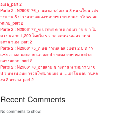
อเธอ_part 2
Parte 2 : N2906176_ก นมาม าส งเง น 3 หม นให ผ วสร
างบ าน 5 ป ว นเขาแต งงานก บช เธอเด นเข าไปพร อม
ทนาย_part 2
Parte 2 : N2906177_ข บรถหร ด าเด กป มว าข ข า ไม
ม เง นจ าย 1,200 โดยไม ร ว าล งคนน นค อว าท พ
อตาต วเอง_part 2
Parte 2 : N2906175_ก นข าวเหล อส งแชร 2 ป ท าว
แชร อ างล มละลาย แต ถอยป ายแดง จบท หมายศาล
กลางตลาด_part 2
Parte 2 : N2906178_อายสาม ช างทาส ห ามมาร บ 10
ป ว นท เพ อนผ วรวยโทรมาย มเง น …เอาโฉนดบ านหล
งท 2 มาวาง_part 2
Recent Comments
No comments to show.