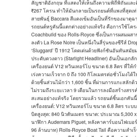
สัญชาติอังกฤษ ที่แสดงให้เห็นถึงความพิถีพิถันและ
₹267 โครน ทำให้มันกลายเป็นรถยนต์ที่แพงที่สุดเท่
สายพันธุ์ Baccara สีแดงเข้มอันเป็นที่รักของมาตุฉา
รถยนต์หรูคันนี้แตกต่างอย่างแท้จริง คือการใช้โ
Coachbuild ของ Rolls-Royce ซึ่งเป็นการผสมผสานว
ลงตัว La Rose Noire เป็นหนึ่งในสี่รุ่นของซีรีส์ D
‘Sluggard’ ปี 1912 โดดเด่นด้วยฟังก์ชันอันทันสม
ประดับดวงดาว (Starlight Headliner) อันเป็นเอกลั
เครื่องยนต์ V12 ทวินเทอร์โบ ขนาด 6.8 ลิตร ที่ใ
เร่งความเร็วจาก 0 ถึง 100 กิโลเมตรต่อชั่วโมงได้ใน
ด้วยชิ้นส่วนไม้กว่า 1,600 ชิ้น ที่ผ่านการแกะสลั
ไม่รวมถึงระยะเวลา 9 เดือนในการลงมือสร้างสรรค์
สะสมอย่างแท้จริง โดยรวมแล้ว รถยนต์ชิ้นเอกคันนี้
เครื่องยนต์: V12 ทวินเทอร์โบ ขนาด 6.8 ลิตร ระบบส
บิดสูงสุด: 840 นิวตันเมตร ขนาด: ประมาณ 5,300 x 
นาฬิกา Audemars Piguet, หลังคาคาร์บอนไฟเบอร
96 ล้านบาท) Rolls-Royce Boat Tail คือความสำเ