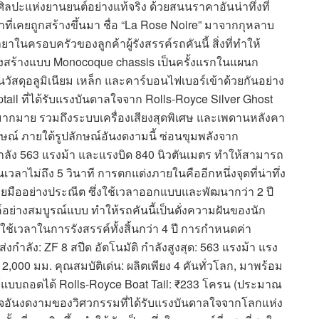
ศิลปะแห่งยานยนต์อย่างแท้จริง ด้วยสนนราคาอันน่าทึ่งที่
าที่เคยถูกสร้างขึ้นมา ชื่อ “La Rose Noire” มาจากกุหลาบ
ยาในครอบครัวของลูกค้าผู้รังสรรค์รถคันนี้ สิ่งที่ทำให้
ครงสร้างแบบ Monocoque chassis เป็นครั้งแรกในแผนก
ัสดุอลูมิเนียม เหล็ก และคาร์บอนไฟเบอร์เข้าด้วยกันอย่าง
roptail ที่ได้รับแรงบันดาลใจจาก Rolls-Royce Silver Ghost
ัยมากมาย รวมถึงระบบเครื่องเสียงสุดพิเศษ และเพดานหลังคา
กษณ์ ภายใต้รูปลักษณ์อันงดงามนี้ ซ่อนขุมพลังจาก
ห้กำลัง 563 แรงม้า และแรงบิด 840 นิวตันเมตร ทำให้สามารถ
เวลาไม่ถึง 5 วินาที การตกแต่งภายในคืออีกหนึ่งจุดที่น่าทึ่ง
กด้วยมืออย่างประณีต ซึ่งใช้เวลาออกแบบและพัฒนากว่า 2 ปี
อย่างสมบูรณ์แบบ ทำให้รถคันนี้เป็นดั่งความฝันของนัก
ใช้เวลาในการรังสรรค์ทั้งสิ้นกว่า 4 ปี การกำหนดค่า
่งกำลัง: ZF 8 สปีด อัตโนมัติ กำลังสูงสุด: 563 แรงม้า แรง
2,000 มม. คุณสมบัติเด่น: ผลิตเพียง 4 คันทั่วโลก, มาพร้อม
์แบบถอดได้ Rolls-Royce Boat Tail: ₹233 โครน (ประมาณ
ร็จอันงดงามของวิศวกรรมที่ได้รับแรงบันดาลใจจากโลกแห่ง