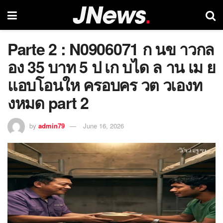
Parte 2 : N0906071 ก นข าวกล
อง 35 บาท 5 ป เก บได ล าน เม ย
แอบโอนให ครอบคร วต วเองท
งหมด part 2
by
admin79
June 16, 2026