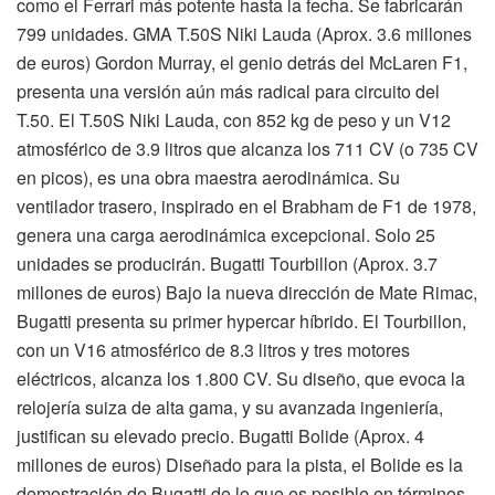
como el Ferrari más potente hasta la fecha. Se fabricarán
799 unidades. GMA T.50S Niki Lauda (Aprox. 3.6 millones
de euros) Gordon Murray, el genio detrás del McLaren F1,
presenta una versión aún más radical para circuito del
T.50. El T.50S Niki Lauda, con 852 kg de peso y un V12
atmosférico de 3.9 litros que alcanza los 711 CV (o 735 CV
en picos), es una obra maestra aerodinámica. Su
ventilador trasero, inspirado en el Brabham de F1 de 1978,
genera una carga aerodinámica excepcional. Solo 25
unidades se producirán. Bugatti Tourbillon (Aprox. 3.7
millones de euros) Bajo la nueva dirección de Mate Rimac,
Bugatti presenta su primer hypercar híbrido. El Tourbillon,
con un V16 atmosférico de 8.3 litros y tres motores
eléctricos, alcanza los 1.800 CV. Su diseño, que evoca la
relojería suiza de alta gama, y su avanzada ingeniería,
justifican su elevado precio. Bugatti Bolide (Aprox. 4
millones de euros) Diseñado para la pista, el Bolide es la
demostración de Bugatti de lo que es posible en términos