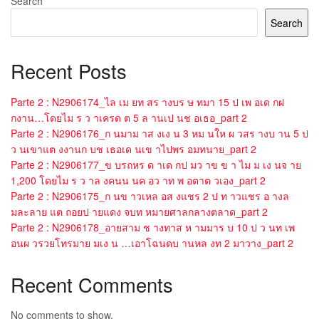
Search
Search
Recent Posts
Parte 2 : N2906174_ไล เม ยท สร างบร ษ ทมา 15 ป เพ อเด กฝ
กงาน…โดยไม ร ว าเครด ต 5 ล านเป นช อเธอ_part 2
Parte 2 : N2906176_ก นมาม าส งเง น 3 หม นให ผ วสร างบ าน 5 ป
ว นเขาแต งงานก บช เธอเด นเข าไปพร อมทนาย_part 2
Parte 2 : N2906177_ข บรถหร ด าเด กป มว าข ข า ไม ม เง นจ าย
1,200 โดยไม ร ว าล งคนน นค อว าท พ อตาต วเอง_part 2
Parte 2 : N2906175_ก นข าวเหล อส งแชร 2 ป ท าวแชร อ างล
มละลาย แต ถอยป ายแดง จบท หมายศาลกลางตลาด_part 2
Parte 2 : N2906178_อายสาม ช างทาส ห ามมาร บ 10 ป ว นท เพ
อนผ วรวยโทรมาย มเง น …เอาโฉนดบ านหล งท 2 มาวาง_part 2
Recent Comments
No comments to show.