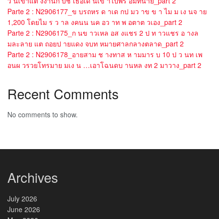
ว นเขาแต งงานก บช เธอเด นเข าไปพร อมทนาย_part 2
Parte 2 : N2906177_ข บรถหร ด าเด กป มว าข ข า ไม ม เง นจ าย
1,200 โดยไม ร ว าล งคนน นค อว าท พ อตาต วเอง_part 2
Parte 2 : N2906175_ก นข าวเหล อส งแชร 2 ป ท าวแชร อ างล
มละลาย แต ถอยป ายแดง จบท หมายศาลกลางตลาด_part 2
Parte 2 : N2906178_อายสาม ช างทาส ห ามมาร บ 10 ป ว นท เพ
อนผ วรวยโทรมาย มเง น …เอาโฉนดบ านหล งท 2 มาวาง_part 2
Recent Comments
No comments to show.
Archives
July 2026
June 2026