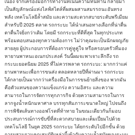
เนื่อง จากเครื่องมือการทำงานที่เน้นความทนทาน กลายมา
เป็นสัญลักษณ์แห่งไลฟ์สไตล์ที่ผสมผสานสมรรถนะอันทรง
พลัง เทคโนโลยีล้ำสมัย และความสะดวกสบายระดับพรีเมียม
สำหรับปี 2025 ตลาด รถกระบะ ได้นำเสนอทางเลือกที่น่าตื่น
ตาตื่นใจยิ่งกว่าเดิม โดยมี รถกระบะที่ดีที่สุด ในทุกประเภท
พร้อมตอบสนองทุกความต้องการ ไม่ว่าคุณจะเป็นนักผจญภัย
สายลุย ผู้ประกอบการที่ต้องการคู่หูคู่ใจ หรือครอบครัวที่มอง
หายานพาหนะอเนกประสงค์ วันนี้ผมจะพาเจาะลึกถึง รถ
กระบะยอดนิยม 2025 ที่ไม่ควรพลาด รถกระบะ: มากกว่าแค่
ยานพาหนะเพื่อการขนส่ง ตลอดหลายปีที่ผ่านมา รถกระบะ
ได้กลายเป็นมากกว่าเครื่องมือในการขนย้ายสิ่งของ พวกมัน
คือตัวแทนของความแข็งแกร่ง ความอิสระ และความ
สามารถในการจัดการทุกภารกิจ ด้วยความสามารถในการ
ลากจูงน้ำหนักมหาศาล บรรทุกสัมภาระขนาดใหญ่ ไปจนถึง
การพิชิตเส้นทางออฟโรดที่ท้าทาย ในขณะเดียวกันก็มอบ
ประสบการณ์การขับขี่ที่สะดวกสบายและเต็มเปี่ยมไปด้วย
เทคโนโลยี ในยุค 2025 รถกระบะ ได้ยกระดับไปอีกขั้น ด้วย
การผสานรวมคุณสมบัติเหล่านี้เข้ากับความล้ำสมัยของระบบ