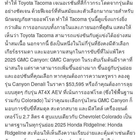
ทำให้ Toyota Tacoma เจเนอเรชั่นที่สี่ก้าวกระโดดจากรุ่นเดิม
อย่างชัดเจน ด้วยฟีเจอร์ที่ทันสมัยและตัวเลือกมากมายสำหรับ
นักผจญภัยสายออฟโรด ทำให้ Tacoma รุ่นนี้ดูแข็งแกร่งยิ่ง
กว่าเดิม การออกแบบทั้งภายในและภายนอกที่ดุดัน แสดงให้
เห็นว่า Toyota Tacoma สามารถแข่งขันกับคู่แข่งได้อย่างสม
น้ำสมเนื้อ นอกจากนี้ ยังเป็นหนึ่งในไม่กี่รุ่นที่ยังคงมีตัวเลือก
เกียร์ธรรมดา และมอบความสนุกในการขับขี่ที่ไม่แพ้ใคร
2025 GMC Canyon: GMC Canyon ในระดับเริ่มต้นมีราคาที่
น่าสนใจ แต่ราคาสามารถเพิ่มขึ้นอย่างมาก ขึ้นอยู่กับรุ่นย่อย
และออปชันที่คุณเลือก หากคุณต้องการความหรูหรา ลองดู
รุ่น Canyon Denali ในราคา $53,595 หรือถ้าคุณต้องการลุย
แบบสุดๆ กับรุ่น AT4X AEV ที่เน้นการออฟโรด (ซึ่งใช้พื้นฐาน
ร่วมกับ Colorado) ไม่ว่าคุณจะเลือกรุ่นไหน GMC Canyon ก็
มอบการขับขี่ที่สมดุล สะดวกสบาย และมีสไตล์ เครื่องยนต์
เทอร์โบ 2.7 ลิตร 4 สูบแบบเดียวกับ Chevrolet Colorado เป็น
มาตรฐานในทุกรุ่นย่อย 2025 Honda Ridgeline: Honda
Ridgeline สะท้อนให้เห็นถึงความเรียบง่ายและคุ้มค่าเช่นเดียว