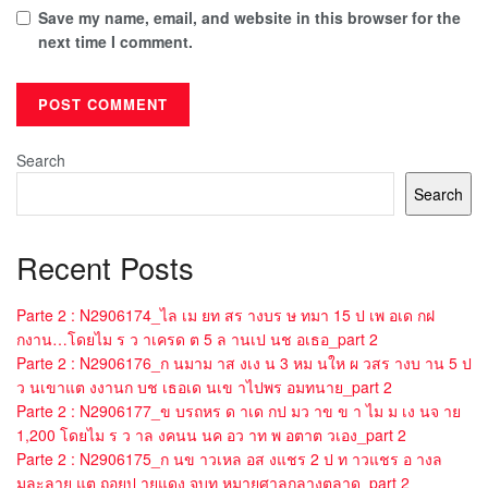
Save my name, email, and website in this browser for the
next time I comment.
Search
Search
Recent Posts
Parte 2 : N2906174_ไล เม ยท สร างบร ษ ทมา 15 ป เพ อเด กฝ
กงาน…โดยไม ร ว าเครด ต 5 ล านเป นช อเธอ_part 2
Parte 2 : N2906176_ก นมาม าส งเง น 3 หม นให ผ วสร างบ าน 5 ป
ว นเขาแต งงานก บช เธอเด นเข าไปพร อมทนาย_part 2
Parte 2 : N2906177_ข บรถหร ด าเด กป มว าข ข า ไม ม เง นจ าย
1,200 โดยไม ร ว าล งคนน นค อว าท พ อตาต วเอง_part 2
Parte 2 : N2906175_ก นข าวเหล อส งแชร 2 ป ท าวแชร อ างล
มละลาย แต ถอยป ายแดง จบท หมายศาลกลางตลาด_part 2