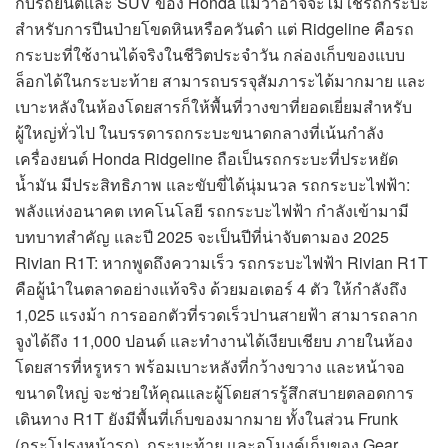
กับรถยนต์และ SUV ของ Honda แม้ว่าอาจจะไม่ใช่รถกระบะ
สำหรับการปีนป่ายโขดหินหรือควันดำ แต่ Ridgeline คือรถ
กระบะที่ใช้งานได้จริงในชีวิตประจำวัน กล่องเก็บของแบบ
ล็อกได้ในกระบะท้าย สามารถบรรจุสัมภาระได้มากมาย และ
เบาะหลังในห้องโดยสารก็ให้พื้นที่วางขาที่ยอดเยี่ยมสำหรับ
ผู้ใหญ่ทั่วไป ในบรรดารถกระบะขนาดกลางที่เน้นกำลัง
เครื่องยนต์ Honda Ridgeline ถือเป็นรถกระบะที่ประหยัด
น้ำมัน มีประสิทธิภาพ และขับขี่ได้นุ่มนวล รถกระบะไฟฟ้า:
พลังแห่งอนาคต เทคโนโลยี รถกระบะไฟฟ้า กำลังเข้ามามี
บทบาทสำคัญ และปี 2025 จะเป็นปีที่น่าจับตามอง 2025
Rivian R1T: หากพูดถึงความเร็ว รถกระบะไฟฟ้า Rivian R1T
คือผู้นำในตลาดอย่างแท้จริง ด้วยมอเตอร์ 4 ตัว ให้กำลังถึง
1,025 แรงม้า การออกตัวที่รวดเร็วปานสายฟ้า สามารถลาก
จูงได้ถึง 11,000 ปอนด์ และทำงานได้เงียบเชียบ ภายในห้อง
โดยสารที่หรูหรา พร้อมเบาะหลังที่กว้างขวาง และหน้าจอ
ขนาดใหญ่ จะช่วยให้คุณและผู้โดยสารรู้สึกสบายตลอดการ
เดินทาง R1T ยังมีพื้นที่เก็บของมากมาย ทั้งในส่วน Frunk
(กระโปรงหน้ารถ), กระบะท้าย และอุโมงค์เก็บของ Gear