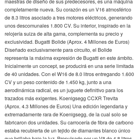
maestras de diseño de sus predecesores, es una máquina
completamente nueva. Su corazón es un V16 atmosférico
de 8.3 litros asociado a tres motores eléctricos, generando
unos descomunales 1.800 CV. Su interior, inspirado en la
relojería suiza de alta gama, complementa su precio y
exclusividad. Bugatti Bolide (Aprox. 4 Millones de Euros)
Diseñado exclusivamente para circuito, el Bolide
representa la máxima expresión de Bugatti en este ámbito.
Inicialmente un concept, se producirá en una serie limitada
de 40 unidades. Con el W16 de 8.0 litros entregando 1.600
CV y un peso contenido de 1.450 kg, junto a una
aerodinámica radical, es un juguete definitivo para los
trazados más exigentes. Koenigsegg CCXR Trevita
(Aprox. 4.3 Millones de Euros) Una edición legendaria y
extremadamente rara de Koenigsegg, de la cual solo se
fabricaron dos unidades. Su carrocería de fibra de carbono
estaba recubierta de un tejido de diamantes blanco único
que brillaba bajo la luz. Propulsado por un V8 de 4.8 litros