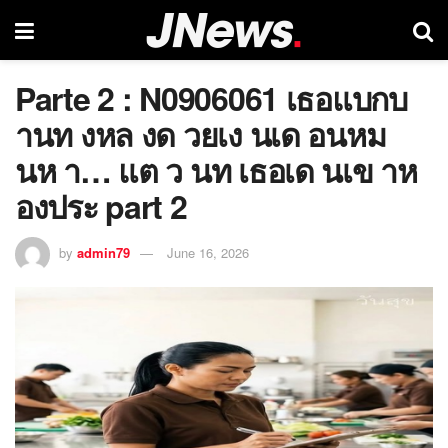
Parte 2 : N0906061 เธอแบกบ
านท งหล งด วยเง นเด อนหม
นห า… แต ว นท เธอเด นเข าห
องประ part 2
by
admin79
June 16, 2026