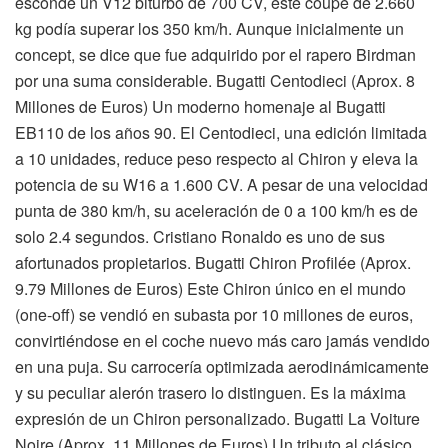
esconde un V12 biturbo de 700 CV, este coupé de 2.660
kg podía superar los 350 km/h. Aunque inicialmente un
concept, se dice que fue adquirido por el rapero Birdman
por una suma considerable. Bugatti Centodieci (Aprox. 8
Millones de Euros) Un moderno homenaje al Bugatti
EB110 de los años 90. El Centodieci, una edición limitada
a 10 unidades, reduce peso respecto al Chiron y eleva la
potencia de su W16 a 1.600 CV. A pesar de una velocidad
punta de 380 km/h, su aceleración de 0 a 100 km/h es de
solo 2.4 segundos. Cristiano Ronaldo es uno de sus
afortunados propietarios. Bugatti Chiron Profilée (Aprox.
9.79 Millones de Euros) Este Chiron único en el mundo
(one-off) se vendió en subasta por 10 millones de euros,
convirtiéndose en el coche nuevo más caro jamás vendido
en una puja. Su carrocería optimizada aerodinámicamente
y su peculiar alerón trasero lo distinguen. Es la máxima
expresión de un Chiron personalizado. Bugatti La Voiture
Noire (Aprox. 11 Millones de Euros) Un tributo al clásico