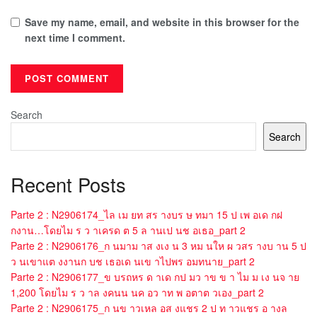
Save my name, email, and website in this browser for the
next time I comment.
Search
Search
Recent Posts
Parte 2 : N2906174_ไล เม ยท สร างบร ษ ทมา 15 ป เพ อเด กฝ
กงาน…โดยไม ร ว าเครด ต 5 ล านเป นช อเธอ_part 2
Parte 2 : N2906176_ก นมาม าส งเง น 3 หม นให ผ วสร างบ าน 5 ป
ว นเขาแต งงานก บช เธอเด นเข าไปพร อมทนาย_part 2
Parte 2 : N2906177_ข บรถหร ด าเด กป มว าข ข า ไม ม เง นจ าย
1,200 โดยไม ร ว าล งคนน นค อว าท พ อตาต วเอง_part 2
Parte 2 : N2906175_ก นข าวเหล อส งแชร 2 ป ท าวแชร อ างล